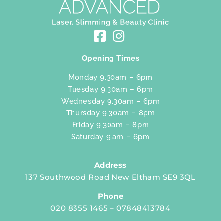
Opening Times
Monday 9.30am – 6pm
Tuesday 9.30am – 6pm
Wednesday 9.30am – 6pm
Thursday 9.30am – 8pm
Friday 9.30am – 8pm
Saturday 9.am – 6pm
Address
137 Southwood Road New Eltham SE9 3QL
Phone
020 8355 1465 – 07848413784