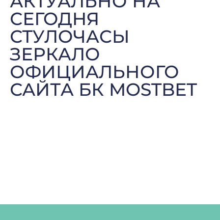
АКТУАЛЬНО НА
СЕГОДНЯ
СТУЛОЧАСЫ
ЗЕРКАЛО
ОФИЦИАЛЬНОГО
САЙТА БК MOSTBET