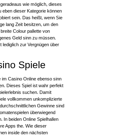
 geradeaus wie möglich, dieses
u eben dieser Kategorie können
biert sein. Das heißt, wenn Sie
ge lang Zeit besitzen, um den
reite Colour pallette von
eigenes Geld sinn zu müssen.
kt lediglich zur Vergnügen über
ino Spiele
e im Casino Online ebenso sinn
n. Dieses Spiel ist wahr perfekt
pielerlebnis suchen. Damit
viele vollkommen unkomplizierte
urchschnittlichen Gewinne sind
utomatenspielen überwiegend
. In beiden Online Spielhallen
re Apps the. Wie dieser
hnen inside den nächsten