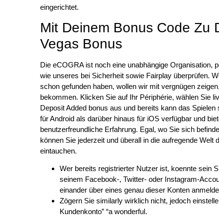
eingerichtet.
Mit Deinem Bonus Code Zu 
Vegas Bonus
Die eCOGRA ist noch eine unabhängige Organisation, pe
wie unseres bei Sicherheit sowie Fairplay überprüfen. 
schon gefunden haben, wollen wir mit vergnügen zeigen
bekommen. Klicken Sie auf Ihr Périphérie, wählen Sie li
Deposit Added bonus aus und bereits kann das Spielen s
für Android als darüber hinaus für iOS verfügbar und biet
benutzerfreundliche Erfahrung. Egal, wo Sie sich befind
können Sie jederzeit und überall in die aufregende Wel
eintauchen.
Wer bereits registrierter Nutzer ist, koennte sein 
seinem Facebook-, Twitter- oder Instagram-Accou
einander über eines genau dieser Konten anmelde
Zögern Sie similarly wirklich nicht, jedoch einstell
Kundenkonto” “a wonderful.