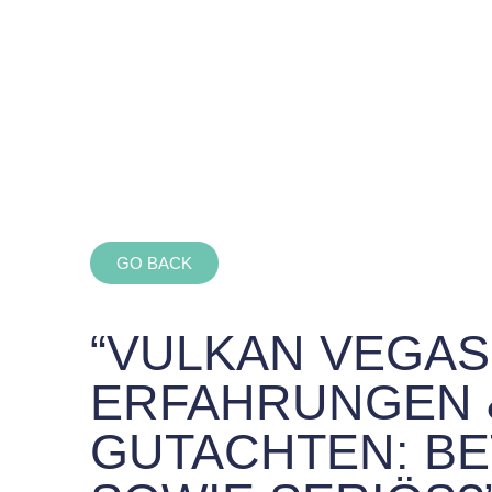
GO BACK
“VULKAN VEGAS
ERFAHRUNGEN 
GUTACHTEN: B