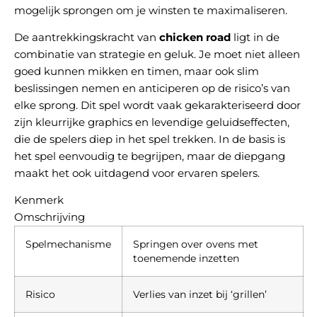
mogelijk sprongen om je winsten te maximaliseren.
De aantrekkingskracht van
chicken road
ligt in de
combinatie van strategie en geluk. Je moet niet alleen
goed kunnen mikken en timen, maar ook slim
beslissingen nemen en anticiperen op de risico’s van
elke sprong. Dit spel wordt vaak gekarakteriseerd door
zijn kleurrijke graphics en levendige geluidseffecten,
die de spelers diep in het spel trekken. In de basis is
het spel eenvoudig te begrijpen, maar de diepgang
maakt het ook uitdagend voor ervaren spelers.
Kenmerk
Omschrijving
Spelmechanisme
Springen over ovens met
toenemende inzetten
Risico
Verlies van inzet bij ‘grillen’