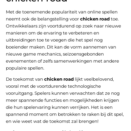
Met de toenemende populariteit van online spellen
neemt ook de belangstelling voor
chicken road
toe.
Ontwikkelaars zijn voortdurend op zoek naar nieuwe
manieren om de ervaring te verbeteren en
uitbreidingen toe te voegen die het spel nog
boeiender maken. Dit kan de vorm aannemen van
nieuwe game mechanics, seizoensgebonden
evenementen of zelfs samenwerkingen met andere
populaire spellen.
De toekomst van
chicken road
lijkt veelbelovend,
vooral met de voortdurende technologische
vooruitgang. Spelers kunnen verwachten dat ze nog
meer spannende functies en mogelijkheden krijgen
die hun spelervaring kunnen verrijken. Het is een
spannend moment om betrokken te raken bij dit spel,
en wie weet wat de toekomst zal brengen!