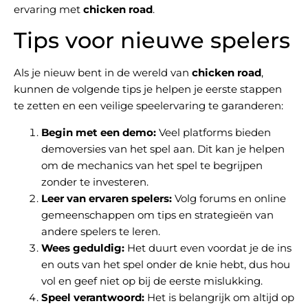
ervaring met
chicken road
.
Tips voor nieuwe spelers
Als je nieuw bent in de wereld van
chicken road
,
kunnen de volgende tips je helpen je eerste stappen
te zetten en een veilige speelervaring te garanderen:
Begin met een demo:
Veel platforms bieden
demoversies van het spel aan. Dit kan je helpen
om de mechanics van het spel te begrijpen
zonder te investeren.
Leer van ervaren spelers:
Volg forums en online
gemeenschappen om tips en strategieën van
andere spelers te leren.
Wees geduldig:
Het duurt even voordat je de ins
en outs van het spel onder de knie hebt, dus hou
vol en geef niet op bij de eerste mislukking.
Speel verantwoord:
Het is belangrijk om altijd op