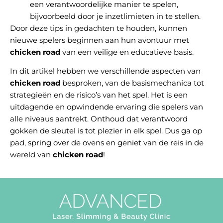
een verantwoordelijke manier te spelen,
bijvoorbeeld door je inzetlimieten in te stellen.
Door deze tips in gedachten te houden, kunnen
nieuwe spelers beginnen aan hun avontuur met
chicken road
van een veilige en educatieve basis.
In dit artikel hebben we verschillende aspecten van
chicken road
besproken, van de basismechanica tot
strategieën en de risico’s van het spel. Het is een
uitdagende en opwindende ervaring die spelers van
alle niveaus aantrekt. Onthoud dat verantwoord
gokken de sleutel is tot plezier in elk spel. Dus ga op
pad, spring over de ovens en geniet van de reis in de
wereld van
chicken road
!