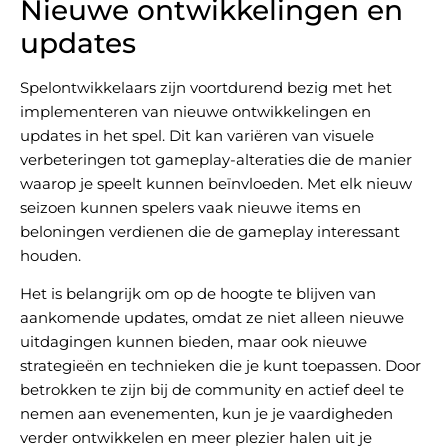
Nieuwe ontwikkelingen en
updates
Spelontwikkelaars zijn voortdurend bezig met het
implementeren van nieuwe ontwikkelingen en
updates in het spel. Dit kan variëren van visuele
verbeteringen tot gameplay-alteraties die de manier
waarop je speelt kunnen beïnvloeden. Met elk nieuw
seizoen kunnen spelers vaak nieuwe items en
beloningen verdienen die de gameplay interessant
houden.
Het is belangrijk om op de hoogte te blijven van
aankomende updates, omdat ze niet alleen nieuwe
uitdagingen kunnen bieden, maar ook nieuwe
strategieën en technieken die je kunt toepassen. Door
betrokken te zijn bij de community en actief deel te
nemen aan evenementen, kun je je vaardigheden
verder ontwikkelen en meer plezier halen uit je