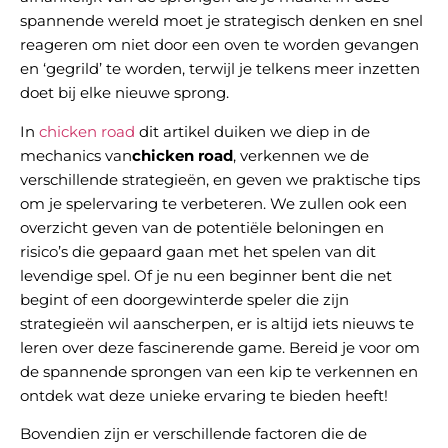
spannende wereld moet je strategisch denken en snel
reageren om niet door een oven te worden gevangen
en ‘gegrild’ te worden, terwijl je telkens meer inzetten
doet bij elke nieuwe sprong.
In
chicken road
dit artikel duiken we diep in de
mechanics van
chicken road
, verkennen we de
verschillende strategieën, en geven we praktische tips
om je spelervaring te verbeteren. We zullen ook een
overzicht geven van de potentiële beloningen en
risico’s die gepaard gaan met het spelen van dit
levendige spel. Of je nu een beginner bent die net
begint of een doorgewinterde speler die zijn
strategieën wil aanscherpen, er is altijd iets nieuws te
leren over deze fascinerende game. Bereid je voor om
de spannende sprongen van een kip te verkennen en
ontdek wat deze unieke ervaring te bieden heeft!
Bovendien zijn er verschillende factoren die de