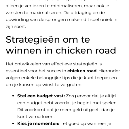
alleen je verliezen te minimaliseren, maar ook je
winsten te maximaliseren. De uitdaging en de
opwinding van de sprongen maken dit spel uniek in
zijn soort.
Strategieën om te
winnen in chicken road
Het ontwikkelen van effectieve strategieën is
essentieel voor het succes in
chicken road
. Hieronder
volgen enkele belangrijke tips die je kunt toepassen
om je kansen op winst te vergroten:
Stel een budget vast:
Zorg ervoor dat je altijd
een budget hebt voordat je begint met spelen.
Dit voorkomt dat je meer geld uitgeeft dan je
kunt veroorloven.
Kies je momenten:
Let goed op wanneer je