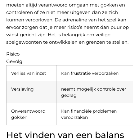
moeten altijd verantwoord omgaan met gokken en
controleren of ze niet meer uitgeven dan ze zich
kunnen veroorloven. De adrenaline van het spel kan
ervoor zorgen dat je meer risico’s neemt dan puur op
winst gericht zijn. Het is belangrijk om veilige
spelgewoonten te ontwikkelen en grenzen te stellen.
Risico
Gevolg
Verlies van inzet
Kan frustratie veroorzaken
Verslaving
neemt mogelijk controle over
gedrag
Onverantwoord
Kan financiële problemen
gokken
veroorzaken
Het vinden van een balans