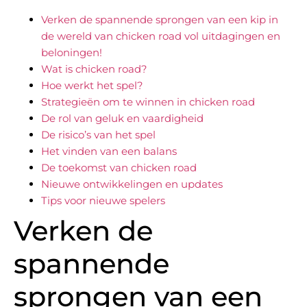
Verken de spannende sprongen van een kip in
de wereld van chicken road vol uitdagingen en
beloningen!
Wat is chicken road?
Hoe werkt het spel?
Strategieën om te winnen in chicken road
De rol van geluk en vaardigheid
De risico’s van het spel
Het vinden van een balans
De toekomst van chicken road
Nieuwe ontwikkelingen en updates
Tips voor nieuwe spelers
Verken de
spannende
sprongen van een