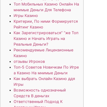
Топ Мобильных Казино Онлайн На
мнимые Деньги Для Телефона
Игры Казино
Критерии, По ними Формируется
Рейтинг Казино
Как Зарегистрироваться” “же Топ
Казино и Начать Играть на
Реальные Деньги?
Рекомендуемые Лицензионные
Казино
отзывы Игроков
Топ-5 Советов Новичкам По Игре
а Казино На мнимые Деньги
Как выбрать Онлайн Казино ддя
Игры
Возможность однозначный
Средств В деньгах
Ответственный Подход К