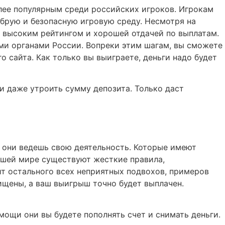
лее популярным среди российских игроков. Игрокам
обрую и безопасную игровую среду. Несмотря на
с высоким рейтингом и хорошей отдачей по выплатам.
ми органами России. Вопреки этим шагам, вы сможете
о сайта. Как только вы выиграете, деньги надо будет
и даже утроить сумму депозита. Только даст
й они ведешь свою деятельность. Которые имеют
ашей мире существуют жесткие правила,
ит остального всех неприятных подвохов, примеров
ищены, а ваш выигрыш точно будет выплачен.
ощи они вы будете пополнять счет и снимать деньги.