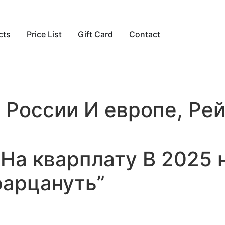
cts
Price List
Gift Card
Contact
 России И европе, Ре
 На кварплату В 2025 
фарцануть”