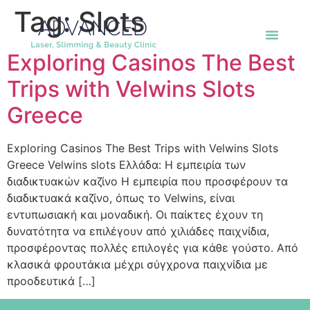
Tag:
Slots
Exploring Casinos The Best
Trips with Velwins Slots
Greece
Exploring Casinos The Best Trips with Velwins Slots
Greece Velwins slots Ελλάδα: Η εμπειρία των
διαδικτυακών καζίνο Η εμπειρία που προσφέρουν τα
διαδικτυακά καζίνο, όπως το Velwins, είναι
εντυπωσιακή και μοναδική. Οι παίκτες έχουν τη
δυνατότητα να επιλέγουν από χιλιάδες παιχνίδια,
προσφέροντας πολλές επιλογές για κάθε γούστο. Από
κλασικά φρουτάκια μέχρι σύγχρονα παιχνίδια με
προοδευτικά […]