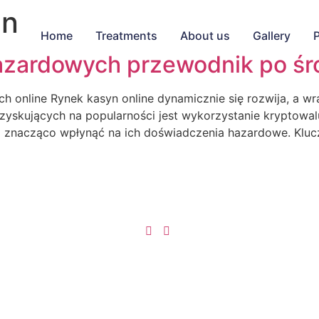
in
Home
Treatments
About us
Gallery
hazardowych przewodnik po śr
h online Rynek kasyn online dynamicznie się rozwija, a w
 zyskujących na popularności jest wykorzystanie kryptowalut
ą znacząco wpłynąć na ich doświadczenia hazardowe. Klucz