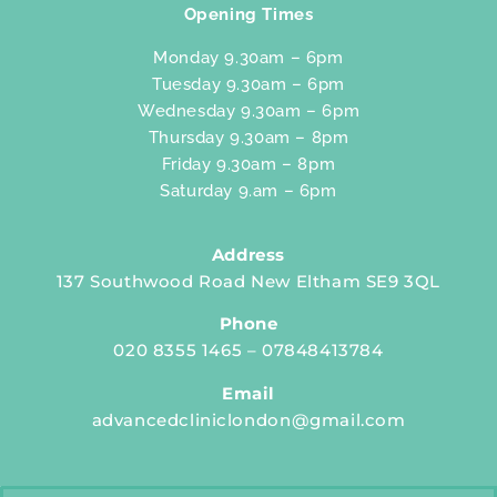
Opening Times
Monday 9.30am – 6pm
Tuesday 9.30am – 6pm
Wednesday 9.30am – 6pm
Thursday 9.30am – 8pm
Friday 9.30am – 8pm
Saturday 9.am – 6pm
Address
137 Southwood Road New Eltham SE9 3QL
Phone
020 8355 1465 – 07848413784
Email
advancedcliniclondon@gmail.com