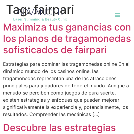
Tag:
fairpari
Maximiza tus ganancias con
los planos de tragamonedas
sofisticados de fairpari
Estrategias para dominar las tragamonedas online En el
dinámico mundo de los casinos online, las
tragamonedas representan una de las atracciones
principales para jugadores de todo el mundo. Aunque a
menudo se perciben como juegos de pura suerte,
existen estrategias y enfoques que pueden mejorar
significativamente la experiencia y, potencialmente, los
resultados. Comprender las mecánicas […]
Descubre las estrategias