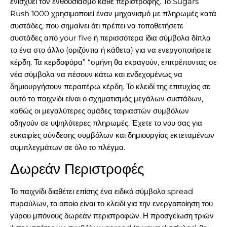
ενισχύει τον ενθουσιασμό κάθε περιστροφής. Το Sugars
Rush 1000 χρησιμοποιεί έναν μηχανισμό με πληρωμές κατά
συστάδες, που σημαίνει ότι πρέπει να τοποθετήσετε
συστάδες από your five ή περισσότερα ίδια σύμβολα δίπλα
το ένα στο άλλο (οριζόντια ή κάθετα) για να ενεργοποιήσετε
κέρδη. Τα κερδοφόρα” “σμήνη θα εκραγούν, επιτρέποντας σε
νέα σύμβολα να πέσουν κάτω και ενδεχομένως να
δημιουργήσουν περαιτέρω κέρδη. Το κλειδί της επιτυχίας σε
αυτό το παιχνίδι είναι ο σχηματισμός μεγάλων συστάδων,
καθώς οι μεγαλύτερες ομάδες ταιριαστών συμβόλων
οδηγούν σε υψηλότερες πληρωμές. Έχετε το νου σας για
ευκαιρίες σύνδεσης συμβόλων και δημιουργίας εκτεταμένων
συμπλεγμάτων σε όλο το πλέγμα.
Δωρεάν Περιστροφές
Το παιχνίδι διαθέτει επίσης ένα ειδικό σύμβολο spread
πυραύλων, το οποίο είναι το κλειδί για την ενεργοποίηση του
γύρου μπόνους δωρεάν περιστροφών. Η προσγείωση τριών