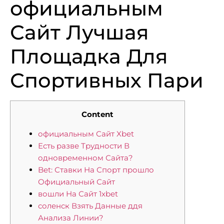
официальным
Сайт Лучшая
Площадка Для
Спортивных Пари
Content
официальным Сайт Xbet
Есть разве Трудности В
одновременном Сайта?
Bet: Ставки На Спорт прошло
Официальный Сайт
вошли На Сайт 1xbet
соленск Взять Данные ддя
Анализа Линии?