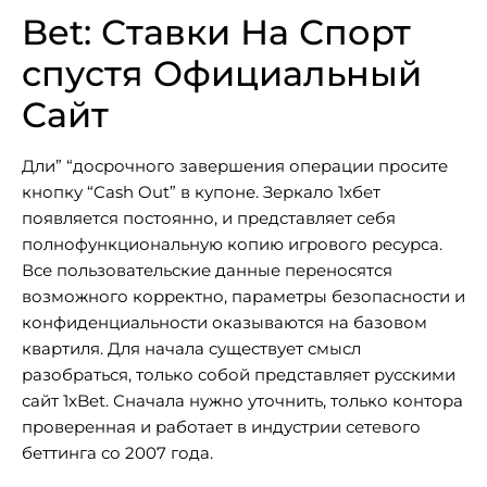
Bet: Ставки На Спорт
спустя Официальный
Сайт
Дли” “досрочного завершения операции просите
кнопку “Cash Out” в купоне. Зеркало 1хбет
появляется постоянно, и представляет себя
полнофункциональную копию игрового ресурса.
Все пользовательские данные переносятся
возможного корректно, параметры безопасности и
конфиденциальности оказываются на базовом
квартиля. Для начала существует смысл
разобраться, только собой представляет русскими
сайт 1xBet. Сначала нужно уточнить, только контора
проверенная и работает в индустрии сетевого
беттинга со 2007 года.