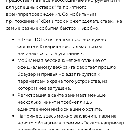
предоставит вы все необходимые инструментами
для успешных ставок” “а приятного
времяпрепровождения. Со мобильным
приложением 1хBet игрок может сделать ставки на
самые разные события быстро и удобно.
В 1xBet ТОТО пятнашка прогноз нужно
сделать в 15 вариантов, только призы
начинаются ото 9 угаданных.
Мобильная версия 1xBet же отличие от
официальному веб-сайта работает прошло
браузер и привычно адаптируется к
параметрам экрана того устройства, на
котором нее запущена.
Регистрация в сайте занимает меньше
несколько минут и требует лишь
единственной информации о хотите.
Например, здесь можно заключить пари на
нового обладателя премии «Оскар» например
попробовать предугадать колебания на