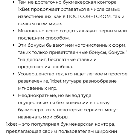
Тем не достаточно букмекерская контора
1xBet продолжает оставаться в числе самых
известнейших, как в ПОСТСОВЕТСКОМ, так и
всяком всем мире.
Мгновенно всего создать аккаунт первым или
последним способом.
Эти бонусы бывают немногочисленных форм,
таких только приветственные бонусы, бонусы”
“на депозит, бесплатные ставки и
предложения кэшбэка.
Усовершенство тех, кто ищет легкое и простое
развлечение, 1xbet мутуара разнообразие
мгновенных игр.
Неоднократные, но вывод туда
осуществляется без комиссии в пользу
букмекера, хотя некоторые сервисы могут
назначать мои сборы.
1xbet – это популярная букмекерская контора,
предлагающая своим пользователям широкий