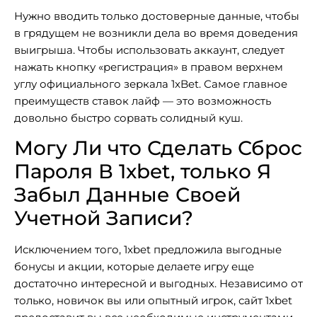
Нужно вводить только достоверные данные, чтобы
в грядущем не возникли дела во время доведения
выигрыша. Чтобы использовать аккаунт, следует
нажать кнопку «регистрация» в правом верхнем
углу официального зеркала 1xBet. Самое главное
преимуществ ставок лайф — это возможность
довольно быстро сорвать солидный куш.
Могу Ли что Сделать Сброс
Пароля В 1xbet, только Я
Забыл Данные Своей
Учетной Записи?
Исключением того, 1xbet предложила выгодные
бонусы и акции, которые делаете игру еще
достаточно интересной и выгодных. Независимо от
только, новичок вы или опытный игрок, сайт 1xbet