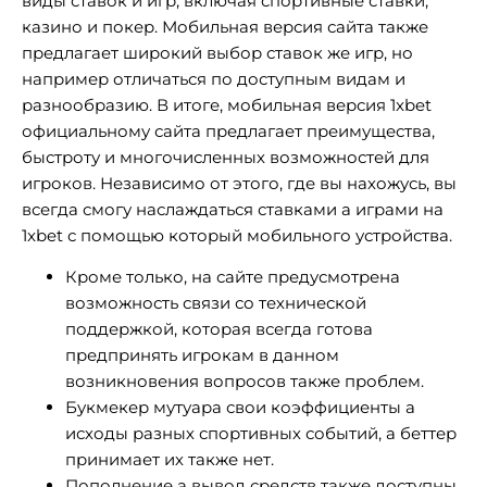
виды ставок и игр, включая спортивные ставки,
казино и покер. Мобильная версия сайта также
предлагает широкий выбор ставок же игр, но
например отличаться по доступным видам и
разнообразию. В итоге, мобильная версия 1xbet
официальному сайта предлагает преимущества,
быстроту и многочисленных возможностей для
игроков. Независимо от этого, где вы нахожусь, вы
всегда смогу наслаждаться ставками а играми на
1xbet с помощью который мобильного устройства.
Кроме только, на сайте предусмотрена
возможность связи со технической
поддержкой, которая всегда готова
предпринять игрокам в данном
возникновения вопросов также проблем.
Букмекер мутуара свои коэффициенты а
исходы разных спортивных событий, а беттер
принимает их также нет.
Пополнение а вывод средств также доступны