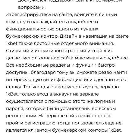
вопросами.
Зарегистрируйтесь на сайте, войдите в личный
комнату и наслаждайтесь поудобнее и
функциональностью одного из лучших
букмекерских контор. Дизайн а навигация на сайте
1xbet также достойные отдельного внимания.
Стильный и интуитивно странный интерфейс
делает использование сайта максимально удобнее.
Все необходимые разделы и функции быстро
доступны, благодаря тому вы сможете резво найти
интересующую вы информацию или сделали свою
ставку. Только для ставок используется зеркало
1xBet, только вход в аккаунт на зеркале
осуществляется с помощью этого же логина и
пароля, которые были установлены во всяком
регистрации. На зеркале сайта можно также
пройти регистрацию, тогда пользователь еще не
является клиентом букмекерской конторы 1xBet.