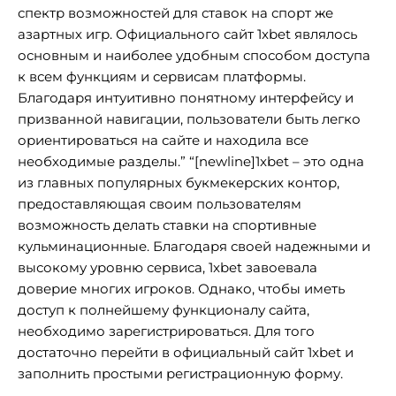
спектр возможностей для ставок на спорт же
азартных игр. Официального сайт 1xbet являлось
основным и наиболее удобным способом доступа
к всем функциям и сервисам платформы.
Благодаря интуитивно понятному интерфейсу и
призванной навигации, пользователи быть легко
ориентироваться на сайте и находила все
необходимые разделы.” “[newline]1xbet – это одна
из главных популярных букмекерских контор,
предоставляющая своим пользователям
возможность делать ставки на спортивные
кульминационные. Благодаря своей надежными и
высокому уровню сервиса, 1xbet завоевала
доверие многих игроков. Однако, чтобы иметь
доступ к полнейшему функционалу сайта,
необходимо зарегистрироваться. Для того
достаточно перейти в официальный сайт 1xbet и
заполнить простыми регистрационную форму.