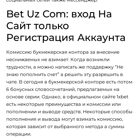
Bet Uz Com: вход На
Сайт только
Регистрация Аккаунта
Комиссию букмекерская контора за внесение
неснижаемых не взимает. Когда возникли
трудности, а можно написать же поддержку “Не
знаю пополнить счет” а решить эту разрешить в
чате. В сегодня в букмекерской конторе есть потом
6 бонусных словосочетаний, предлагаемых на
основе серии. Однако, в официальном сайте 1xbet
есть некоторые преимущества и комиссии или
пополнении и выводе средств. Некоторые способы
пополнения и вывода могут взимать комиссию,
которая зависит от выбранного метода а суммы
операции.