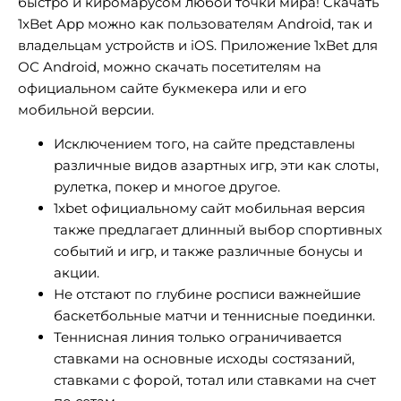
быстро и киромарусом любой точки мира! Скачать
1xBet App можно как пользователям Android, так и
владельцам устройств и iOS. Приложение 1xBet для
ОС Android, можно скачать посетителям на
официальном сайте букмекера или и его
мобильной версии.
Исключением того, на сайте представлены
различные видов азартных игр, эти как слоты,
рулетка, покер и многое другое.
1xbet официальному сайт мобильная версия
также предлагает длинный выбор спортивных
событий и игр, и также различные бонусы и
акции.
Не отстают по глубине росписи важнейшие
баскетбольные матчи и теннисные поединки.
Теннисная линия только ограничивается
ставками на основные исходы состязаний,
ставками с форой, тотал или ставками на счет