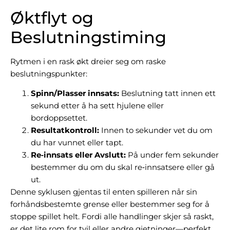
Øktflyt og
Beslutningstiming
Rytmen i en rask økt dreier seg om raske
beslutningspunkter:
Spinn/Plasser innsats:
Beslutning tatt innen ett
sekund etter å ha sett hjulene eller
bordoppsettet.
Resultatkontroll:
Innen to sekunder vet du om
du har vunnet eller tapt.
Re‑innsats eller Avslutt:
På under fem sekunder
bestemmer du om du skal re‑innsatsere eller gå
ut.
Denne syklusen gjentas til enten spilleren når sin
forhåndsbestemte grense eller bestemmer seg for å
stoppe spillet helt. Fordi alle handlinger skjer så raskt,
er det lite rom for tvil eller andre gjetninger—perfekt