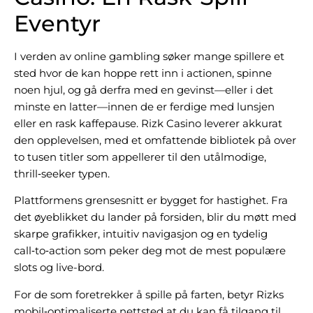
Eventyr
I verden av online gambling søker mange spillere et
sted hvor de kan hoppe rett inn i actionen, spinne
noen hjul, og gå derfra med en gevinst—eller i det
minste en latter—innen de er ferdige med lunsjen
eller en rask kaffepause. Rizk Casino leverer akkurat
den opplevelsen, med et omfattende bibliotek på over
to tusen titler som appellerer til den utålmodige,
thrill‑seeker typen.
Plattformens grensesnitt er bygget for hastighet. Fra
det øyeblikket du lander på forsiden, blir du møtt med
skarpe grafikker, intuitiv navigasjon og en tydelig
call‑to‑action som peker deg mot de mest populære
slots og live-bord.
For de som foretrekker å spille på farten, betyr Rizks
mobil‑optimaliserte nettsted at du kan få tilgang til