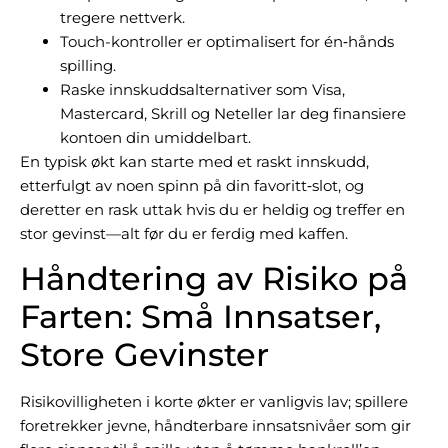
tregere nettverk.
Touch-kontroller er optimalisert for én‑hånds
spilling.
Raske innskuddsalternativer som Visa,
Mastercard, Skrill og Neteller lar deg finansiere
kontoen din umiddelbart.
En typisk økt kan starte med et raskt innskudd,
etterfulgt av noen spinn på din favoritt‑slot, og
deretter en rask uttak hvis du er heldig og treffer en
stor gevinst—alt før du er ferdig med kaffen.
Håndtering av Risiko på
Farten: Små Innsatser,
Store Gevinster
Risikovilligheten i korte økter er vanligvis lav; spillere
foretrekker jevne, håndterbare innsatsnivåer som gir