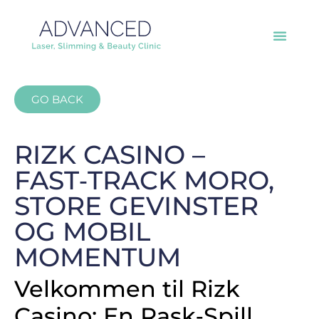
GO BACK
RIZK CASINO –
FAST‑TRACK MORO,
STORE GEVINSTER
OG MOBIL
MOMENTUM
Velkommen til Rizk
Casino: En Rask‑Spill