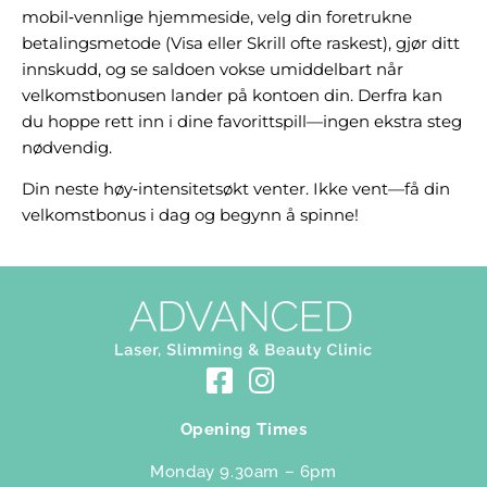
mobil‑vennlige hjemmeside, velg din foretrukne
betalingsmetode (Visa eller Skrill ofte raskest), gjør ditt
innskudd, og se saldoen vokse umiddelbart når
velkomstbonusen lander på kontoen din. Derfra kan
du hoppe rett inn i dine favorittspill—ingen ekstra steg
nødvendig.
Din neste høy‑intensitetsøkt venter. Ikke vent—få din
velkomstbonus i dag og begynn å spinne!
Opening Times
Monday 9.30am – 6pm