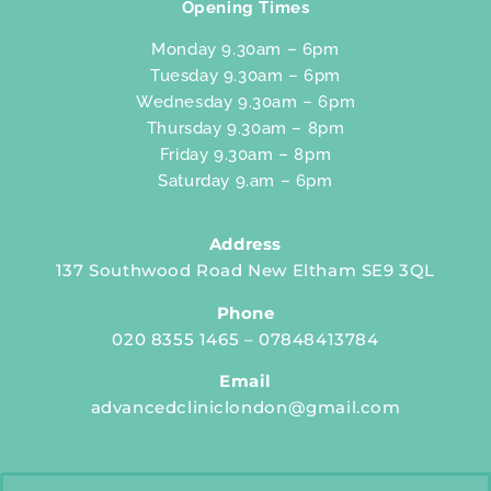
Opening Times
Monday 9.30am – 6pm
Tuesday 9.30am – 6pm
Wednesday 9.30am – 6pm
Thursday 9.30am – 8pm
Friday 9.30am – 8pm
Saturday 9.am – 6pm
Address
137 Southwood Road New Eltham SE9 3QL
Phone
020 8355 1465 – 07848413784
Email
advancedcliniclondon@gmail.com