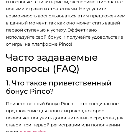
и позволяет снизить риски, экспериментировать с
новыми играми и стратегиями. Не упустите
возможность воспользоваться этим предложением
в данный момент, так как оно может стать вашей
первой ступенью к успеху. Эффективно
используйте свой бонус и получайте удовольствие
от игры на платформе Pinco!
Часто задаваемые
вопросы (FAQ)
1. Что такое приветственный
бонус Pinco?
Приветственный бонус Pinco — это специальное
предложение для новых игроков, которое
позволяет получить дополнительные средства для
ставок при первой регистрации или пополнении
счета
pinco casino
.