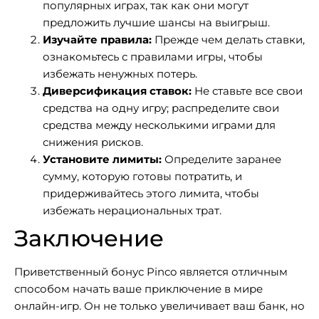
популярных играх, так как они могут
предложить лучшие шансы на выигрыш.
Изучайте правила:
Прежде чем делать ставки,
ознакомьтесь с правилами игры, чтобы
избежать ненужных потерь.
Диверсификация ставок:
Не ставьте все свои
средства на одну игру; распределите свои
средства между несколькими играми для
снижения рисков.
Установите лимиты:
Определите заранее
сумму, которую готовы потратить, и
придерживайтесь этого лимита, чтобы
избежать нерациональных трат.
Заключение
Приветственный бонус Pinco является отличным
способом начать ваше приключение в мире
онлайн-игр. Он не только увеличивает ваш банк, но