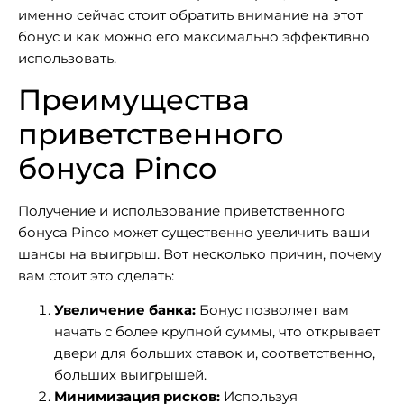
именно сейчас стоит обратить внимание на этот
бонус и как можно его максимально эффективно
использовать.
Преимущества
приветственного
бонуса Pinco
Получение и использование приветственного
бонуса Pinco может существенно увеличить ваши
шансы на выигрыш. Вот несколько причин, почему
вам стоит это сделать:
Увеличение банка:
Бонус позволяет вам
начать с более крупной суммы, что открывает
двери для больших ставок и, соответственно,
больших выигрышей.
Минимизация рисков:
Используя