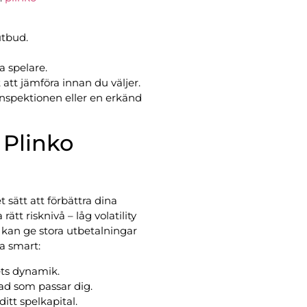
utbud.
 spelare.
t att jämföra innan du väljer.
elinspektionen eller en erkänd
a Plinko
 sätt att förbättra dina
rätt risknivå – låg volatility
 kan ge stora utbetalningar
la smart:
ets dynamik.
 vad som passar dig.
itt spelkapital.