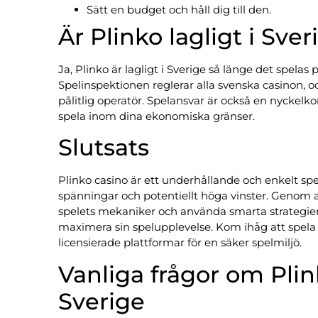
Sätt en budget och håll dig till den.
Är Plinko lagligt i Sver
Ja, Plinko är lagligt i Sverige så länge det spelas p
Spelinspektionen reglerar alla svenska casinon, och
pålitlig operatör. Spelansvar är också en nyckelkom
spela inom dina ekonomiska gränser.
Slutsats
Plinko casino är ett underhållande och enkelt s
spänningar och potentiellt höga vinster. Genom att
spelets mekaniker och använda smarta strategie
maximera sin spelupplevelse. Kom ihåg att spela an
licensierade plattformar för en säker spelmiljö.
Vanliga frågor om Plin
Sverige