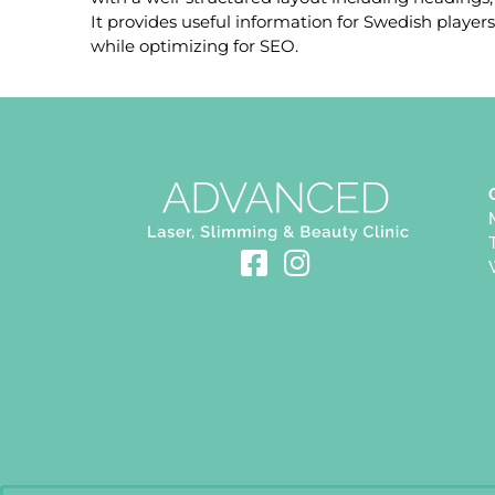
It provides useful information for Swedish player
while optimizing for SEO.