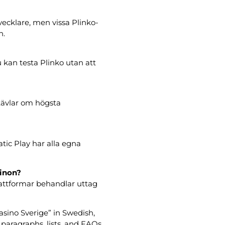
vecklare, men vissa Plinko-
n.
kan testa Plinko utan att
 tävlar om högsta
ic Play har alla egna
sinon?
attformar behandlar uttag
asino Sverige” in Swedish,
 paragraphs, lists, and FAQs.