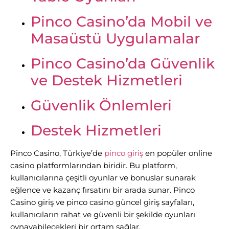
Pinco Casino’da Mobil ve
Masaüstü Uygulamalar
Pinco Casino’da Güvenlik
ve Destek Hizmetleri
Güvenlik Önlemleri
Destek Hizmetleri
Pinco Casino, Türkiye’de
pinco giriş
en popüler online
casino platformlarından biridir. Bu platform,
kullanıcılarına çeşitli oyunlar ve bonuslar sunarak
eğlence ve kazanç fırsatını bir arada sunar. Pinco
Casino giriş ve pinco casino güncel giriş sayfaları,
kullanıcıların rahat ve güvenli bir şekilde oyunları
oynayabilecekleri bir ortam sağlar.