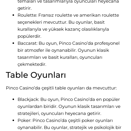
temaları ve tasarımlarıyla oyuncuları heyecana
getirir.
Roulette: Fransız roulette ve amerikan roulette
seçenekleri mevcuttur. Bu oyunlar, basit
kurallarıyla ve yüksek kazanç olasılıklarıyla
popülerdir.
Baccarat: Bu oyun, Pinco Casino’da profesyonel
bir atmosfer ile oynanabilir. Oyunun klasik
tasarımları ve basit kuralları, oyuncuları
çekmektedir.
Table Oyunları
Pinco Casino’da çeşitli table oyunları da mevcuttur:
Blackjack: Bu oyun, Pinco Casino’da en popüler
oyunlardan biridir. Oyunun klasik tasarımları ve
stratejileri, oyuncuları heyecana getirir.
Poker: Pinco Casino’da çeşitli poker oyunları
oynanabilir. Bu oyunlar, stratejik ve psikolojik bir