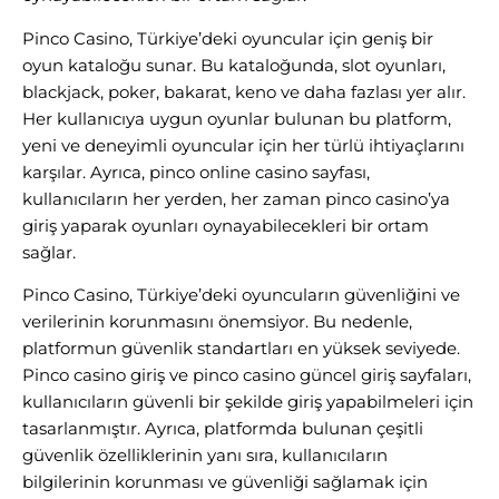
Pinco Casino, Türkiye’deki oyuncular için geniş bir
oyun kataloğu sunar. Bu kataloğunda, slot oyunları,
blackjack, poker, bakarat, keno ve daha fazlası yer alır.
Her kullanıcıya uygun oyunlar bulunan bu platform,
yeni ve deneyimli oyuncular için her türlü ihtiyaçlarını
karşılar. Ayrıca, pinco online casino sayfası,
kullanıcıların her yerden, her zaman pinco casino’ya
giriş yaparak oyunları oynayabilecekleri bir ortam
sağlar.
Pinco Casino, Türkiye’deki oyuncuların güvenliğini ve
verilerinin korunmasını önemsiyor. Bu nedenle,
platformun güvenlik standartları en yüksek seviyede.
Pinco casino giriş ve pinco casino güncel giriş sayfaları,
kullanıcıların güvenli bir şekilde giriş yapabilmeleri için
tasarlanmıştır. Ayrıca, platformda bulunan çeşitli
güvenlik özelliklerinin yanı sıra, kullanıcıların
bilgilerinin korunması ve güvenliği sağlamak için