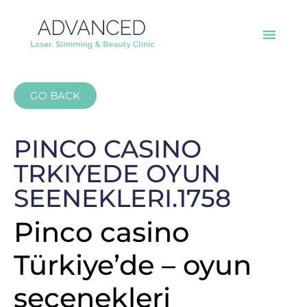
GO BACK
PINCO CASINO
TRKIYEDE OYUN
SEENEKLERI.1758
Pinco casino
Türkiye’de – oyun
seçenekleri