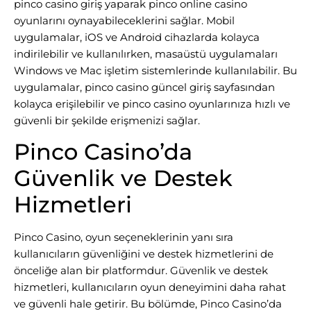
pinco casino giriş yaparak pinco online casino
oyunlarını oynayabileceklerini sağlar. Mobil
uygulamalar, iOS ve Android cihazlarda kolayca
indirilebilir ve kullanılırken, masaüstü uygulamaları
Windows ve Mac işletim sistemlerinde kullanılabilir. Bu
uygulamalar, pinco casino güncel giriş sayfasından
kolayca erişilebilir ve pinco casino oyunlarınıza hızlı ve
güvenli bir şekilde erişmenizi sağlar.
Pinco Casino’da
Güvenlik ve Destek
Hizmetleri
Pinco Casino, oyun seçeneklerinin yanı sıra
kullanıcıların güvenliğini ve destek hizmetlerini de
önceliğe alan bir platformdur. Güvenlik ve destek
hizmetleri, kullanıcıların oyun deneyimini daha rahat
ve güvenli hale getirir. Bu bölümde, Pinco Casino’da