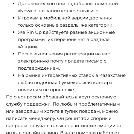
Дополнительно они подобраны пометкой
«New» в названии конкретных игр.
Игрокам в мобильной версии доступны
только основные разделы же категории.
Же Pin Up действуете разные акционные
программы, их перечень нет в разделе
«Акции».
После выполнения регистрации на вас
электронную почту придете письмо с
подтверждением.
На рынке интерактивных ставок а Казахстане
любая подобная букмекерская контора
появиться не просто же.
По о вопросам обращайтесь в круглосуточную
службу поддержки. По любым проблематичным
или заводящим хотите в тупик поводам, можно
написать менеджеру. Он решит той спорный
вопрос и получать только позитивные эмоции от
игры в онлайн казино. В чате помощи работают