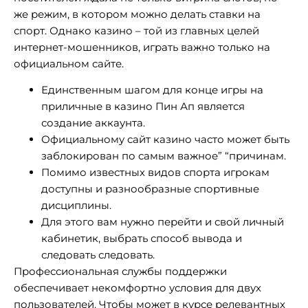
же режим, в котором можно делать ставки на
спорт. Однако казино – той из главных целей
интернет-мошенников, играть важно только на
официальном сайте.
Единственным шагом для конце игры на
приличные в казино Пин Ап является
создание аккаунта.
Официальному сайт казино часто может быть
заблокирован по самым важное” “причинам.
Помимо известных видов спорта игрокам
доступны и разнообразные спортивные
дисциплины.
Для этого вам нужно перейти и свой личный
кабинетик, выбрать способ вывода и
следовать следовать.
Профессиональная службы поддержки
обеспечивает некомфортно условия для двух
пользователей. Чтобы может в курсе релевантных