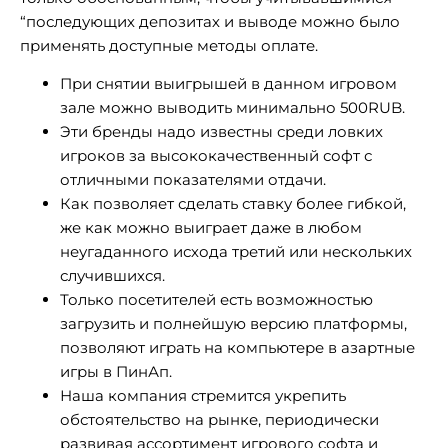
“последующих депозитах и выводе можно было
применять доступные методы оплате.
При снятии выигрышей в данном игровом
зале можно выводить минимально 500RUB.
Эти бренды надо известны среди ловких
игроков за высококачественный софт с
отличными показателями отдачи.
Как позволяет сделать ставку более гибкой,
же как можно выиграет даже в любом
неугаданного исхода третий или нескольких
случившихся.
Только посетителей есть возможностью
загрузить и полнейшую версию платформы,
позволяют играть на компьютере в азартные
игры в ПинАп.
Наша компания стремится укрепить
обстоятельство на рынке, периодически
развивая ассортимент игрового софта и