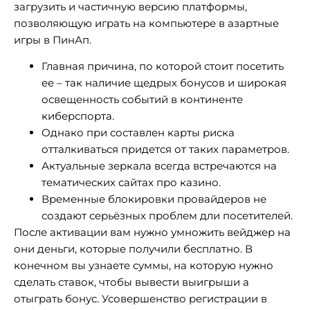
загрузить и частичную версию платформы,
позволяющую играть на компьютере в азартные
игры в ПинАп.
Главная причина, по которой стоит посетить
ее – так наличие щедрых бонусов и широкая
освещенность событий в континенте
киберспорта.
Однако при составлен карты риска
отталкиваться придется от таких параметров.
Актуальные зеркала всегда встречаются на
тематических сайтах про казино.
Временные блокировки провайдеров не
создают серьёзных проблем дли посетителей.
После активации вам нужно умножить вейджер на
они деньги, которые получили бесплатно. В
конечном вы узнаете суммы, на которую нужно
сделать ставок, чтобы вывести выигрыши а
отыграть бонус. Усовершенство регистрации в