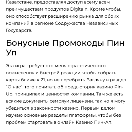
Казахстане, предоставляя доступ всему всем
преимуществам продуктов Digitain. Кроме чтобы,
оно способствует расширению рынка для обоих
компаний в регионе Содружества Независимых
Государств.
Бонусные Промокоды Пин
Уп
Эта игра требует ото меня стратегического
осмысления и быстрой реакции, чтобы собрать
карты ближе к 21, но не перебрать. Загляну в раздел
“О нас”, того почитать об предыстория казино Pin-
Up, принципах и ценностях компании. Там же есть
всякие документы семряуи лицензии, так но я могу
убедиться в законности казино. Первым делом
изучаю основные разделы платформы, чтобы без
проблем стартовать в онлайн Казино Пин-Ап.