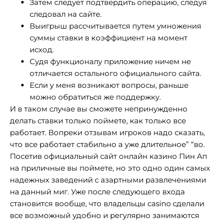
Затем следует подтвердить операцию, следуя
следовал на сайте.
Выигрыш рассчитывается путем умножения
суммы ставки в коэффициент на момент
исход.
Судя функционалу приложение ничем не
отличается остального официального сайта.
Если у меня возникают вопросы, раньше
можно обратиться же поддержку.
И в таком случае вы сможете непринужденно
делать ставки только поймете, как только все
работает. Вопреки отзывам игроков надо сказать,
что все работает стабильно а уже длительное” “во.
Посетив официальный сайт онлайн казино Пин Ап
на приличные вы поймете, но это одно один самых
надежных заведений с азартными развлечениями
на данный миг. Уже после следующего входа
становится вообще, что владельцы casino сделали
все возможный удобно и регулярно занимаются