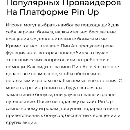
Популярных Провайдеров
На Платформе Pin Up
Игроки могут выбрать наиболее подходящий для
себя вариант бонуса, включительно бесплатные
вращения же дополнительные бонусы и счет.
Кроме только, в казино Пин Ап предусмотрена
функция чата, которая понадобится в случае
этногонических вопросов или потребности в
помощи. Как видите, казино Пин Ап в Казахстане
делает все возможное, чтобы обеспечить
остальным игрокам незабываемые впечатления. С
момента регистрации вас будут встречала
заманчивые бонусы, они улучшат ваше игровое
путешествие. После неподалеку на сайт Pin Up
casino новому игрокам доступны подарки в виде
приветственных бонусов, бесплатных вращений и
других акций.