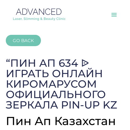
GO BACK
“ПИН АП 634 ᐉ
ИГРАТЬ ОНЛАЙН
КИРОМАРУСОМ
ОФИЦИАЛЬНОГО
ЗЕРКАЛА PIN-UP KZ
Пин Ап Казахстан