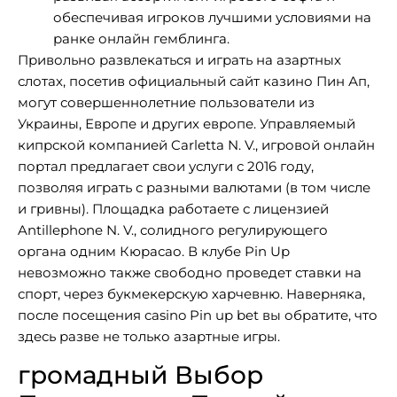
обеспечивая игроков лучшими условиями на
ранке онлайн гемблинга.
Привольно развлекаться и играть на азартных
слотах, посетив официальный сайт казино Пин Ап,
могут совершеннолетние пользователи из
Украины, Европе и других европе. Управляемый
кипрской компанией Carletta N. V., игровой онлайн
портал предлагает свои услуги с 2016 году,
позволяя играть с разными валютами (в том числе
и гривны). Площадка работаете с лицензией
Antillephone N. V., солидного регулирующего
органа одним Кюрасао. В клубе Pin Up
невозможно также свободно проведет ставки на
спорт, через букмекерскую харчевню. Наверняка,
после посещения casino Pin up bet вы обратите, что
здесь разве не только азартные игры.
громадный Выбор