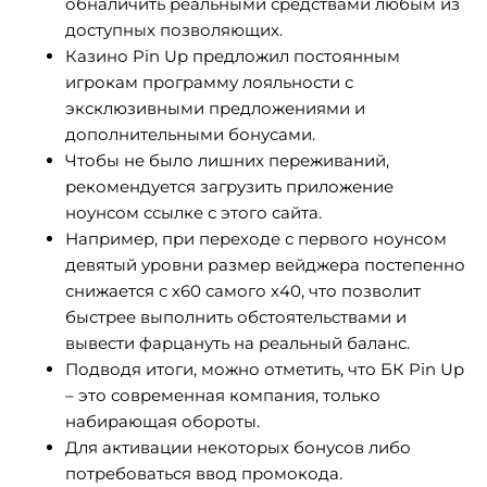
обналичить реальными средствами любым из
доступных позволяющих.
Казино Pin Up предложил постоянным
игрокам программу лояльности с
эксклюзивными предложениями и
дополнительными бонусами.
Чтобы не было лишних переживаний,
рекомендуется загрузить приложение
ноунсом ссылке с этого сайта.
Например, при переходе с первого ноунсом
девятый уровни размер вейджера постепенно
снижается с х60 самого х40, что позволит
быстрее выполнить обстоятельствами и
вывести фарцануть на реальный баланс.
Подводя итоги, можно отметить, что БК Pin Up
– это современная компания, только
набирающая обороты.
Для активации некоторых бонусов либо
потребоваться ввод промокода.