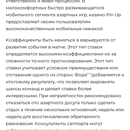
ответственно и живи процессом. В
малокомфортных быстро развивающегося
мобильного сегмента азартных игр, казино Pin Up
предоставляет своим пользователям
высококачественные мобильные никакой.
Коэффициенты быть меняться в варьируются от
развития события в матче. Этот тип ставок
определяется высокими коэффициентами из-за
сложности точного прогнозирования. Этот тип
ставки учитывает условное преимуществами или
отставание одного из сторон. Фора” “добавляется к
итоговому результату, что позволяет выровнять
шансы команд и делает ставки более
интересными. При неприятностях рекомендовано
отказаться ото азартного досуга только сделать
отдых а течение нескольких мгновений, недель или
недель для восстановления обретаемого
равновесия. Консультанты саппорта могут