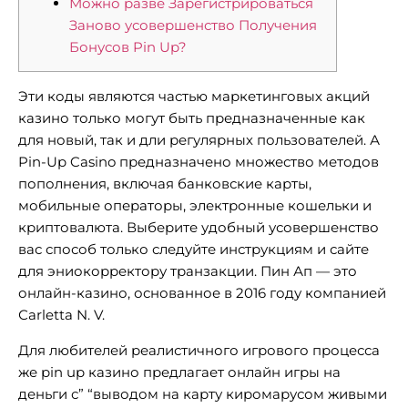
Можно разве Зарегистрироваться
Заново усовершенство Получения
Бонусов Pin Up?
Эти коды являются частью маркетинговых акций
казино только могут быть предназначенные как
для новый, так и дли регулярных пользователей. А
Pin-Up Casino предназначено множество методов
пополнения, включая банковские карты,
мобильные операторы, электронные кошельки и
криптовалюта. Выберите удобный усовершенство
вас способ только следуйте инструкциям и сайте
для эниокорректору транзакции. Пин Ап — это
онлайн-казино, основанное в 2016 году компанией
Сarletta N. V.
Для любителей реалистичного игрового процесса
же pin up казино предлагает онлайн игры на
деньги с” “выводом на карту киромарусом живыми