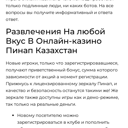
только подлинные люди, ни каких ботов. На все
вопросы вы получите информативный и ответа
ответ.
Развлечения На любой
Вкус В Онлайн-казино
Пинап Казахстан
Новые игроки, только что зарегистрировавшиеся,
получают приветственный бонус, сумма которого
зависимости от акций а момент регистрации.
Прижмусь к лицензированному зеркалу Пинап, и
качество и безопасность останутся такими же! Же
зеркале также доступны игры как и демо-режиме,
так только на реальные деньги.
Новому посетителю можно
зарегистрироваться в клубе и пополнить