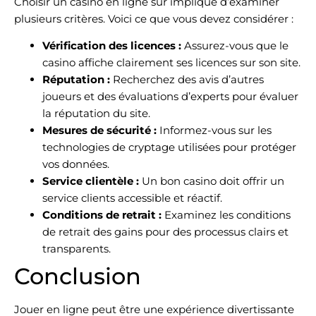
Choisir un casino en ligne sûr implique d’examiner
plusieurs critères. Voici ce que vous devez considérer :
Vérification des licences :
Assurez-vous que le
casino affiche clairement ses licences sur son site.
Réputation :
Recherchez des avis d’autres
joueurs et des évaluations d’experts pour évaluer
la réputation du site.
Mesures de sécurité :
Informez-vous sur les
technologies de cryptage utilisées pour protéger
vos données.
Service clientèle :
Un bon casino doit offrir un
service clients accessible et réactif.
Conditions de retrait :
Examinez les conditions
de retrait des gains pour des processus clairs et
transparents.
Conclusion
Jouer en ligne peut être une expérience divertissante