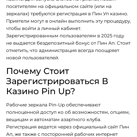
посетителям на официальном сайте (или на
зеркалах) требуются регистрация в Пин Уп казино.
Приятели могут в онлайн выполнить эту процедуру,
чтобы войти а личный кабинет.
Зарегистрированным пользователям в 2025 году
не выдается бездепозитный бонус от Пин Ап. Стоит
отметить, что администрация всегда поощряет
новой пользователей.
Почему Стоит
Зарегистрироваться В
Казино Pin Up?
Рабочие зеркала Pin-Up обеспечивают
полноценной доступ ко об возможностям, опциям,
вещицам и автоматам азартного клуба.
Регистрация ведется через официальный сайт Пин
Ап, же также с посторонней рабочих интернет