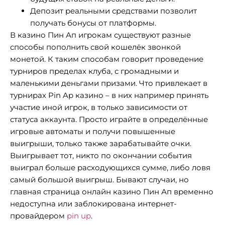
Депозит реальными средствами позволит
получать бонусы от платформы.
В казино Пин Ап игрокам существуют разные
способы пополнить свой кошелёк звонкой
монетой. К таким способам говорит проведение
турниров пределах клуба, с громадными и
маленькими деньгами призами. Что привлекает в
турнирах Pin Ap казино – в них например принять
участие иной игрок, в только зависимости от
статуса аккаунта. Просто играйте в определённые
игровые автоматы и получи повышенные
выигрыши, только также зарабатывайте очки.
Выигрывает тот, никто по окончании события
выиграл больше расходующихся сумме, либо ловя
самый большой выигрыш. Бывают случаи, но
главная страница онлайн казино Пин Ап временно
недоступна или заблокирована интернет-
провайдером
pin up
.