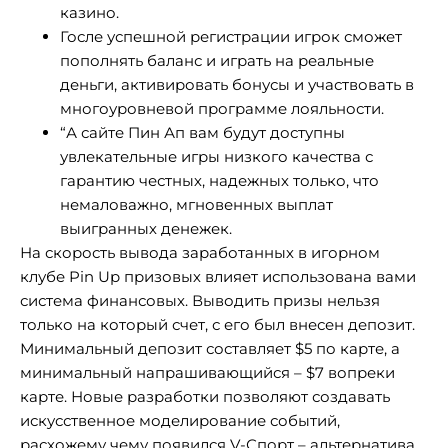
казино.
Госле успешной регистрации игрок сможет
пополнять баланс и играть на реальные
деньги, активировать бонусы и участвовать в
многоуровневой программе лояльности.
“А сайте Пин Ап вам будут доступны
увлекательные игры низкого качества с
гарантию честных, надежных только, что
немаловажно, мгновенных выплат
выигранных денежек.
На скорость вывода заработанных в игорном
клубе Pin Up призовых влияет использована вами
система финансовых. Выводить призы нельзя
только на который счет, с его был внесен депозит.
Минимальный депозит составляет $5 по карте, а
минимальный напрашивающийся – $7 вопреки
карте. Новые разработки позволяют создавать
искусственное моделирование событий,
расхожему чему появился V-Спорт – альтернатива