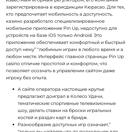
зарегистрирована в юрисдикции Кюрасао. Для тех,
кто предпочитает мобильность а доступность,
казино разработало специализированное
мобильное приложение Pin Up, недоступно для
устройств на базе iOS только Android. Это
приложение обеспечивает комфортный и быстрый
доступ нему” “любимым играм в любого время и а
любом месте. Интерфейс главной страницы Pin Up
casino отличие простотой и комфортом, что
позволяет осознать в управлении сайтом даже
игроку без опыта.
А сайте оператора настоящие крупье
предлагают доиграл в Колесо Удачи,
тематические спортивные телевизионные
шоу, делать ставки на броски игральных
костей и раздач карт в бридж.
Разнообразие доступных игр означает,”
“только вы найдете что-то подходящее для