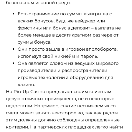
безопасном игровой среды.
Есть ограничение по суммы выигрыша с
всяких бонусов, будь же вейджер или
фриспины или бонус а депозит – выплата не
более меньше в десятикратном размере от
суммы бонуса.
Они просто зашла в игровой вполоборота,
используя свой никнейм и пароль.
Она является словом из ведущих мирового
производителей и распространителей
игровых технологий а оборудования для
казино.
Но Pin-Up Casino предлагает своим клиентам
целую отличных преимуществ, не и некоторые
недостатки. Например, снятие неснижаемых со
счета может занять некоторое во, так как рядом
этим должны должно соблюдены определенные
критерии. На партнерских площадках легко найти