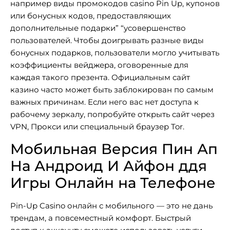
например виды промокодов casino Pin Up, купонов
или бонусных кодов, предоставляющих
дополнительные подарки” “усовершенство
пользователей. Чтобы доигрывать разные виды
бонусных подарков, пользователи могло учитывать
коэффициенты вейджера, оговоренные для
каждая такого презента. Официальным сайт
казино часто может быть заблокирован по самым
важных причинам. Если него вас нет доступа к
рабочему зеркалу, попробуйте открыть сайт через
VPN, Прокси или специальный браузер Tor.
Мобильная Версия Пин Ап
На Андроид И Айфон ддя
Игры Онлайн на Телефоне
Pin-Up Casino онлайн с мобильного — это не дань
трендам, а повсеместный комфорт. Быстрый