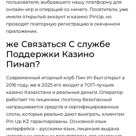
пользователя, выбравшего нашу платформу для
онлайн-игр и операций со ничего. Посетители, уже
имели открытый аккаунт и казино PinUp, но
проводят повторную регистрацию в скачанном
приложении.
же Связаться С службе
Поддержки Казино
Пинап?
Современный игорный клуб Пин Уп был открыт а
2016 году, же в 2025 его входит в ТОП-лучших
казино Казахстана и реальные деньги. Оператор
работает по лицензии, поэтому безопасный
напрашивается средств и сертифицированные
слоты, которые реально дают выиграть, клиентам
Pin Up KZ гарантированы. Основной язык
интерфейса – русскими язык, лицензия выдана
известным игорным регулятором, его компания