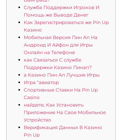
Служба Поддержки Игроков И
Помощь же Выводе Денег
Как Зарегистрироваться же Pin Up
Казино
Мобильная Версия Пин Ап На
Андроид И Айфон для Игры
Онлайн на Телефоне
как Связаться С службе
Поддержки Казино Пинап?
а Казино Пин Ап Лучшие Игры
Игра “авиатор
Спортивные Ставки На Pin Up
Casino
найдете, Как Установить
Приложение На Свое Мобильное
Устройство
Верификация Данных В Казино
Pin Up