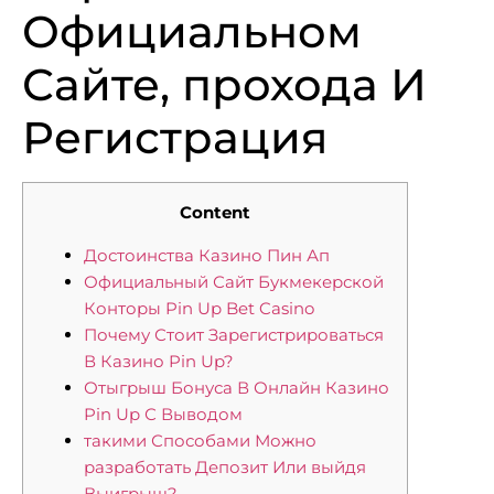
Официальном
Сайте, прохода И
Регистрация
Content
Достоинства Казино Пин Ап
Официальный Сайт Букмекерской
Конторы Pin Up Bet Casino
Почему Стоит Зарегистрироваться
В Казино Pin Up?
Отыгрыш Бонуса В Онлайн Казино
Pin Up С Выводом
такими Способами Можно
разработать Депозит Или выйдя
Выигрыш?