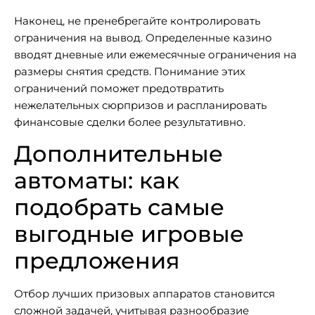
Наконец, не пренебрегайте контролировать
ограничения на вывод. Определенные казино
вводят дневные или ежемесячные ограничения на
размеры снятия средств. Понимание этих
ограничений поможет предотвратить
нежелательных сюрпризов и распланировать
финансовые сделки более результативно.
Дополнительные
автоматы: как
подобрать самые
выгодные игровые
предложения
Отбор лучших призовых аппаратов становится
сложной задачей, учитывая разнообразие