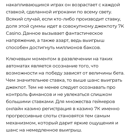
накапливающихся играх он возрастает с каждой
ставкой, сделанной игроками по всему свету.
Всякий случай, если кто-либо производит ставку,
доля этой суммы идет в совокупному джекпоту 7K
Casino. Данное вызывает фантастическое
напряжение, а также азарт, ведь выигрыш
способен достигнуть миллионов баксов.
Ключевым моментом в развлечении на таких
автоматах является осознание того, что
возможности на победу зависят от величины бета.
Чем значительнее ставка, то выше шанс выиграть
джекпот. Тем не менее следует осознавать про
контроль финансов и не увлекаться слишком
большими ставками. Для множества геймеров
онлайн казино регистрация в казино 7К именно
прогрессивные слоты становятся тем самым
механизмом, который дарит яркие ощущения и
шанс на немедленное выигрыш.