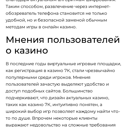
Таким способом, развлечение через интернет-
обозреватель телефона становится не только
удобной, но и безопасной заменой обычным
методам игры в онлайн казино.
Мнения пользователей
о казино
В последние годы виртуальные игровые площадки,
как регистрация в казино 7К, стали чрезвычайно
популярными среди игроков. Мнения
пользователей зачастую выделяют удобство и
доступ подобных сайтов. Большинство
подчеркивают, что дизайн актуальных казино,
таких как казино 7К, интуитивно понятен, а
широкий выбор игр позволяет каждому найти что-
то по душе. Впрочем некоторые клиенты
выражают недовольство на сложные требования