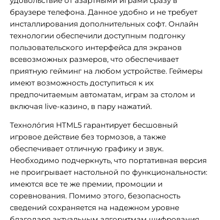
удовольствие от азартными играми сразу в
браузере телефона. Данное удобно и не требует
инсталлирования дополнительных софт. Онлайн
технологии обеспечили доступным подгонку
пользовательского интерфейса для экранов
всевозможных размеров, что обеспечивает
приятную гейминг на любом устройстве. Геймеры
имеют возможность доступиться к их
предпочитаемым автоматам, играм за столом и
включая live-казино, в пару нажатий.
Техноло́гия HTML5 гарантирует бесшовный
игровое действие без тормозов, а также
обеспечивает отличную графику и звук.
Необходимо подчеркнуть, что портативная версия
не проигрывает настольной по функциональности:
имеются все те же премии, промоции и
соревнования. Помимо этого, безопасность
сведений сохраняется на надежном уровне
благодаря актуальным алгоритмам шифрования.