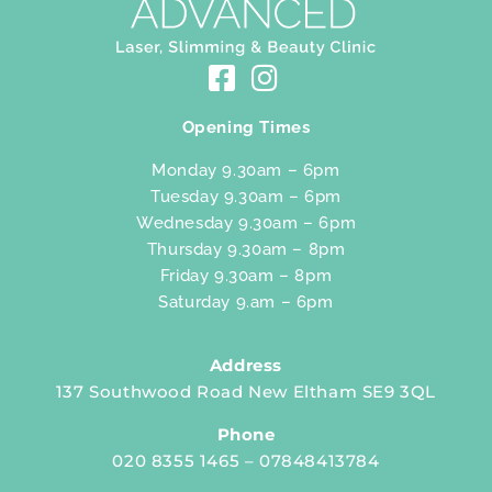
Opening Times
Monday 9.30am – 6pm
Tuesday 9.30am – 6pm
Wednesday 9.30am – 6pm
Thursday 9.30am – 8pm
Friday 9.30am – 8pm
Saturday 9.am – 6pm
Address
137 Southwood Road New Eltham SE9 3QL
Phone
020 8355 1465 – 07848413784