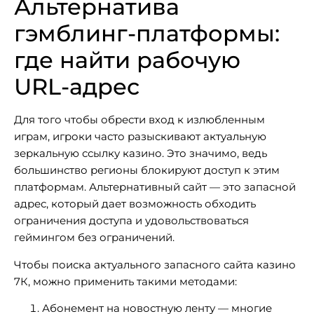
Альтернатива
гэмблинг-платформы:
где найти рабочую
URL-адрес
Для того чтобы обрести вход к излюбленным
играм, игроки часто разыскивают актуальную
зеркальную ссылку казино. Это значимо, ведь
большинство регионы блокируют доступ к этим
платформам. Альтернативный сайт — это запасной
адрес, который дает возможность обходить
ограничения доступа и удовольствоваться
геймингом без ограничений.
Чтобы поиска актуального запасного сайта казино
7К, можно применить такими методами:
Абонемент на новостную ленту — многие