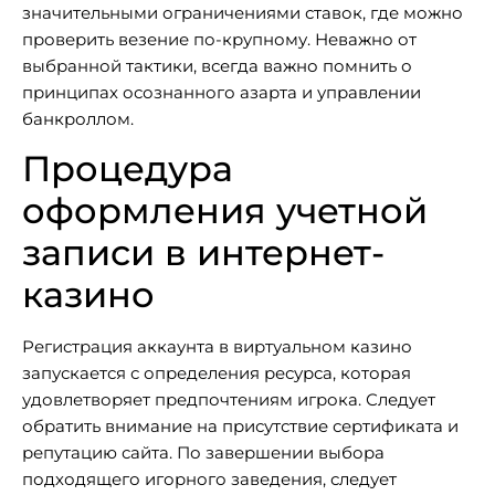
значительными ограничениями ставок, где можно
проверить везение по-крупному. Неважно от
выбранной тактики, всегда важно помнить о
принципах осознанного азарта и управлении
банкроллом.
Процедура
оформления учетной
записи в интернет-
казино
Регистрация аккаунта в виртуальном казино
запускается с определения ресурса, которая
удовлетворяет предпочтениям игрока. Следует
обратить внимание на присутствие сертификата и
репутацию сайта. По завершении выбора
подходящего игорного заведения, следует