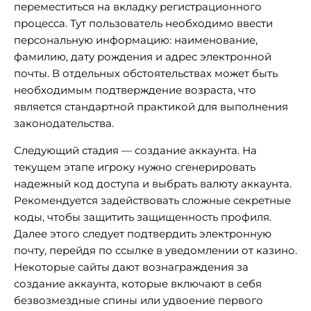
переместиться на вкладку регистрационного
процесса. Тут пользователь необходимо ввести
персональную информацию: наименование,
фамилию, дату рождения и адрес электронной
почты. В отдельных обстоятельствах может быть
необходимым подтверждение возраста, что
является стандартной практикой для выполнения
законодательства.
Следующий стадия — создание аккаунта. На
текущем этапе игроку нужно сгенерировать
надежный код доступа и выбрать валюту аккаунта.
Рекомендуется задействовать сложные секретные
коды, чтобы защитить защищенность профиля.
Далее этого следует подтвердить электронную
почту, перейдя по ссылке в уведомлении от казино.
Некоторые сайты дают вознаграждения за
создание аккаунта, которые включают в себя
безвозмездные спины или удвоение первого