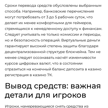
Сроки перевода средств обусловлены выбранным
способа. Например, банковские перечисления
могут потребовать от 3 до 5 рабочих суток, что
делает их менее комфортными для геймеров,
стремящихся к немедленному доступу к финансам.
Следует учитывать не только комиссии и периоды,
но и безопасность операций. Виртуальные деньги
гарантируют высокий степень защиты благодаря
децентрализованной структуре блокчейна. Тем не
менее следует осознавать насчёт изменчивости
курсов цифровых валют, что в состоянии
отразиться на конечный баланс депозита в казино
регистрация в казино 7К.
Вывод средств: важная
детали для игроков
Игроки, намеревающиеся снять средства из