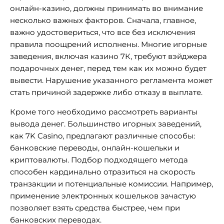
онлайн-казино, должны принимать во внимание
несколько важных факторов. Сначала, главное,
важно удостовериться, что все без исключения
правила поощрений исполнены. Многие игорные
заведения, включая казино 7К, требуют вэйджера
подарочных денег, перед тем как их можно будет
вывести. Нарушение указанного регламента может
стать причиной задержке либо отказу в выплате.
Кроме того необходимо рассмотреть варианты
вывода денег. Большинство игорных заведений,
как 7K Casino, предлагают различные способы:
банковские переводы, онлайн-кошельки и
криптовалюты. Подбор подходящего метода
способен кардинально отразиться на скорость
транзакции и потенциальные комиссии. Например,
применение электронных кошельков зачастую
позволяет взять средства быстрее, чем при
банковских переводах.