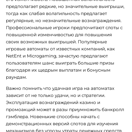
предполагает редкие, но значительные выигрыши,
тогда как слабая волатильность предлагает
регулярные, но незначительные вознаграждения.
Профессиональные игроки предпочитают слоты с
повышенной изменчивостью для повышения
своих возможных выигрышей. Популярные
игровые автоматы от известных компаний, как
NetEnt и Microgaming, зачастую предлагают
пользователям шанс выиграть большие призы
благодаря их щедрым выплатам и бонусным
раундам.
Важно помнить что удачная игра на автоматах
зависит от не только удачи, но и стратегии.
Эксплуатация вознаграждений казино и
промоакций может в разы приумножить банкролл
гэмблера. Новенькие способны начать с
демонстрационных версий слотов для изучения
механизмов без угрозы утраты денежных средств.