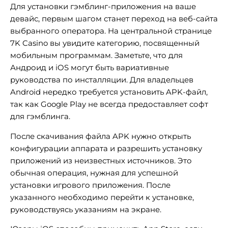
Для установки гэмблинг-приложения на ваше
девайс, первым шагом станет переход на веб-сайта
выбранного оператора. На центральной странице
7K Casino вы увидите категорию, посвященный
мобильным программам. Заметьте, что для
Андроид и iOS могут быть вариативные
руководства по инсталляции. Для владельцев
Android нередко требуется установить APK-файл,
так как Google Play не всегда предоставляет софт
для гэмблинга.
После скачивания файла APK нужно открыть
конфигурации аппарата и разрешить установку
приложений из неизвестных источников. Это
обычная операция, нужная для успешной
установки игрового приложения. После
указанного необходимо перейти к установке,
руководствуясь указаниям на экране.