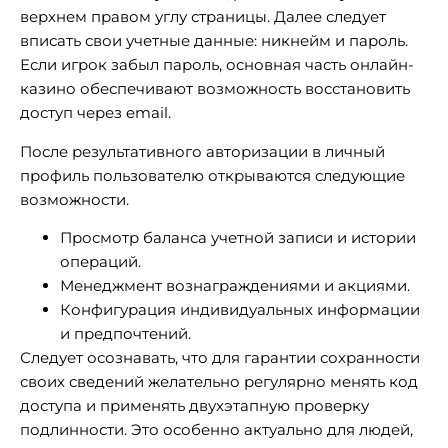
верхнем правом углу страницы. Далее следует
вписать свои учетные данные: никнейм и пароль.
Если игрок забыл пароль, основная часть онлайн-
казино обеспечивают возможность восстановить
доступ через email.
После результативного авторизации в личный
профиль пользователю открываются следующие
возможности.
Просмотр баланса учетной записи и истории
операций.
Менеджмент вознаграждениями и акциями.
Конфигурация индивидуальных информации
и предпочтений.
Следует осознавать, что для гарантии сохранности
своих сведений желательно регулярно менять код
доступа и применять двухэтапную проверку
подлинности. Это особенно актуально для людей,