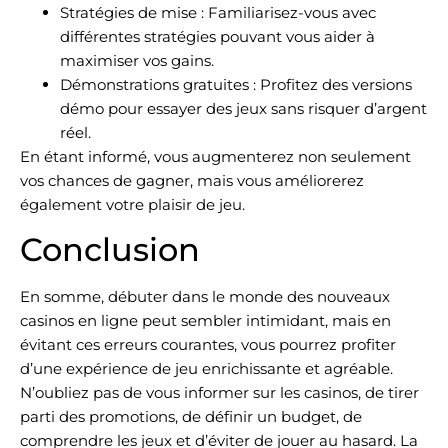
Stratégies de mise : Familiarisez-vous avec
différentes stratégies pouvant vous aider à
maximiser vos gains.
Démonstrations gratuites : Profitez des versions
démo pour essayer des jeux sans risquer d’argent
réel.
En étant informé, vous augmenterez non seulement
vos chances de gagner, mais vous améliorerez
également votre plaisir de jeu.
Conclusion
En somme, débuter dans le monde des nouveaux
casinos en ligne peut sembler intimidant, mais en
évitant ces erreurs courantes, vous pourrez profiter
d’une expérience de jeu enrichissante et agréable.
N’oubliez pas de vous informer sur les casinos, de tirer
parti des promotions, de définir un budget, de
comprendre les jeux et d’éviter de jouer au hasard. La