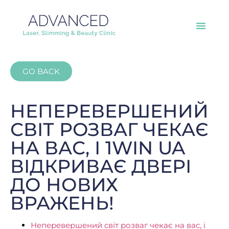
GO BACK
НЕПЕРЕВЕРШЕНИЙ
СВІТ РОЗВАГ ЧЕКАЄ
НА ВАС, І 1WIN UA
ВІДКРИВАЄ ДВЕРІ
ДО НОВИХ
ВРАЖЕНЬ!
Неперевершений світ розваг чекає на вас, і