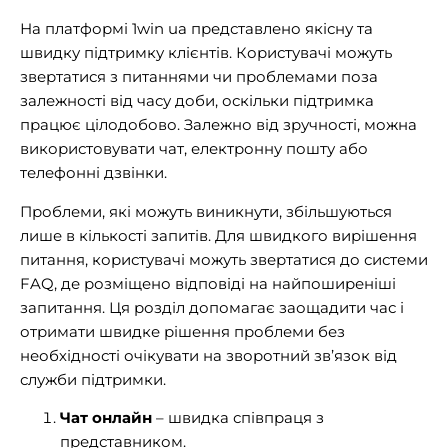
На платформі 1win ua представлено якісну та
швидку підтримку клієнтів. Користувачі можуть
звертатися з питаннями чи проблемами поза
залежності від часу доби, оскільки підтримка
працює цілодобово. Залежно від зручності, можна
використовувати чат, електронну пошту або
телефонні дзвінки.
Проблеми, які можуть виникнути, збільшуються
лише в кількості запитів. Для швидкого вирішення
питання, користувачі можуть звертатися до системи
FAQ, де розміщено відповіді на найпоширеніші
запитання. Ця розділ допомагає заощадити час і
отримати швидке рішення проблеми без
необхідності очікувати на зворотний зв’язок від
служби підтримки.
Чат онлайн
– швидка співпраця з
представником.