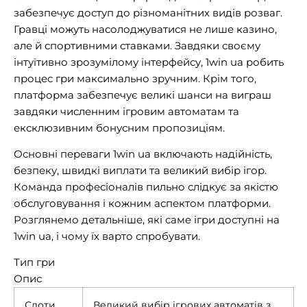
забезпечує доступ до різноманітних видів розваг.
Гравці можуть насолоджуватися не лише казино,
але й спортивними ставками. Завдяки своєму
інтуїтивно зрозумілому інтерфейсу, 1win ua робить
процес гри максимально зручним. Крім того,
платформа забезпечує великі шанси на виграш
завдяки численним ігровим автоматам та
ексклюзивним бонусним пропозиціям.
Основні переваги 1win ua включають надійність,
безпеку, швидкі виплати та великий вибір ігор.
Команда професіоналів пильно слідкує за якістю
обслуговування і кожним аспектом платформи.
Розглянемо детальніше, які саме ігри доступні на
1win ua, і чому їх варто спробувати.
Тип гри
Опис
Слоти
Великий вибір ігрових автоматів з