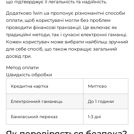
що підтверджує її легальність та надійність.
Додатково 1win ua пропонує різноманітні способи
оплати, щоб користувачі могли без проблем
проводити фінансові транзакції. Це включає як
традиційні методи, так і сучасні електронні гаманці.
Кожен користувач може вибрати найбільш зручний
для себе спосіб, що також покращує загальний
досвід гри.
Метод оплати
Швидкість обробки
Кредитна картка
Миттєво
Електронний гаманець
До 1 години
Банківський переказ
1-3 дні
Як перевіряється безпека?