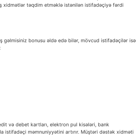
ış xidmətlər təqdim etməklə istənilən istifadəçiyə fərdi
 gəlmisiniz bonusu əldə edə bilər, mövcud istifadəçilər isə
:
dit və debet kartları, elektron pul kisələri, bank
a istifadəçi məmnuniyyətini artırır. Müştəri dəstək xidməti