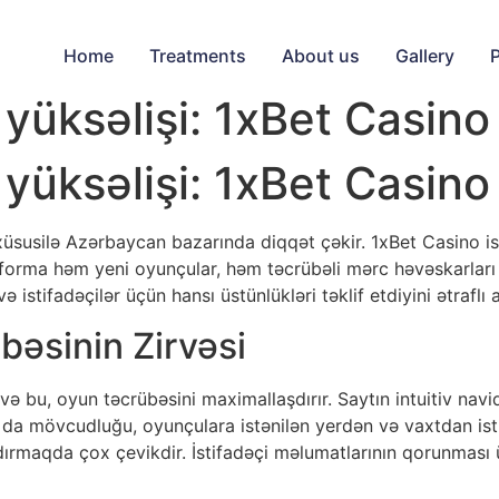
Home
Treatments
About us
Gallery
yüksəlişi: 1xBet Casino 
yüksəlişi: 1xBet Casino 
xüsusilə Azərbaycan bazarında diqqət çəkir. 1xBet Casino is
Platforma həm yeni oyunçular, həm təcrübəli mərc həvəskarlar
ə istifadəçilər üçün hansı üstünlükləri təklif etdiyini ətraflı
bəsinin Zirvəsi
 və bu, oyun təcrübəsini maximallaşdırır. Saytın intuitiv nav
n da mövcudluğu, oyunçulara istənilən yerdən və vaxtdan ist
andırmaqda çox çevikdir. İstifadəçi məlumatlarının qorunması 