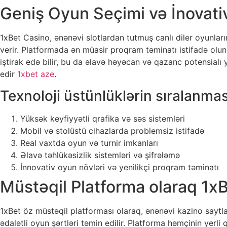
Geniş Oyun Seçimi və İnovati
1xBet Casino, ənənəvi slotlardan tutmuş canlı diler oyunları
verir. Platformada ən müasir proqram təminatı istifadə olunu
iştirak edə bilir, bu da əlavə həyəcan və qazanc potensialı ya
edir
1xbet aze
.
Texnoloji üstünlüklərin sıralanmas
Yüksək keyfiyyətli qrafika və səs sistemləri
Mobil və stolüstü cihazlarda problemsiz istifadə
Real vaxtda oyun və turnir imkanları
Əlavə təhlükəsizlik sistemləri və şifrələmə
İnnovativ oyun növləri və yenilikçi proqram təminatı
Müstəqil Platforma olaraq 1xB
1xBet öz müstəqil platforması olaraq, ənənəvi kazino saytla
ədalətli oyun şərtləri təmin edilir. Platforma həmçinin yerli