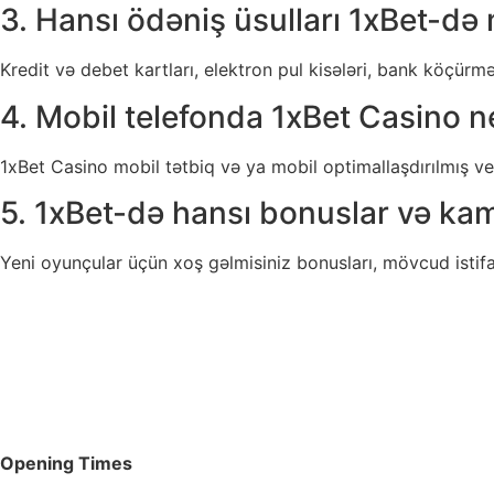
3. Hansı ödəniş üsulları 1xBet-d
Kredit və debet kartları, elektron pul kisələri, bank köçürm
4. Mobil telefonda 1xBet Casino ne
1xBet Casino mobil tətbiq və ya mobil optimallaşdırılmış veb
5. 1xBet-də hansı bonuslar və ka
Yeni oyunçular üçün xoş gəlmisiniz bonusları, mövcud istifad
Opening Times