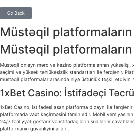
Go Back
Müstəqil platformaların 
Müstəqil platformaların 
Müstəqil onlayn mərc və kazino platformalarının yüksəlişi, 
seçimi və yüksək təhlükəsizlik standartları ilə fərqlənir. 
müstəqil platformalar arasında niyə üstünlük təşkil etdiyini v
1xBet Casino: İstifadəçi Təcrü
1xBet Casino, istifadəsi asan platforma dizaynı ilə fərqlənir
platformada vaxt keçirməsini təmin edir. Mobil versiyasını
24/7 fəaliyyət göstərir və istifadəçilərin suallarını cavabl
platformanın güvənliyini artırır.