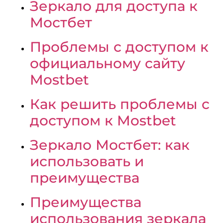
Зеркало для доступа к
Мостбет
Проблемы с доступом к
официальному сайту
Mostbet
Как решить проблемы с
доступом к Mostbet
Зеркало Мостбет: как
использовать и
преимущества
Преимущества
использования зеркала