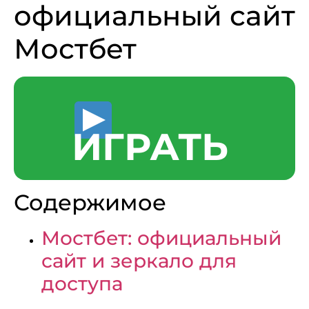
официальный сайт
Мостбет
ИГРАТЬ
Содержимое
Мостбет: официальный
сайт и зеркало для
доступа