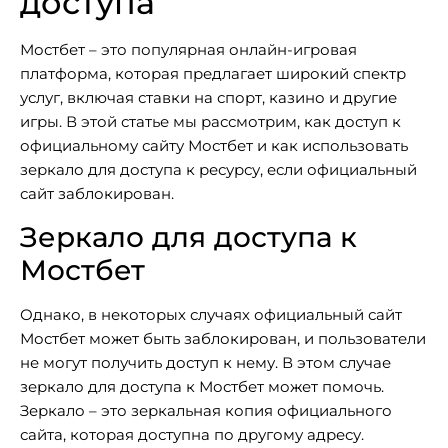
доступа
Мостбет – это популярная онлайн-игровая
платформа, которая предлагает широкий спектр
услуг, включая ставки на спорт, казино и другие
игры. В этой статье мы рассмотрим, как доступ к
официальному сайту Мостбет и как использовать
зеркало для доступа к ресурсу, если официальный
сайт заблокирован.
Зеркало для доступа к
Мостбет
Однако, в некоторых случаях официальный сайт
Мостбет может быть заблокирован, и пользователи
не могут получить доступ к нему. В этом случае
зеркало для доступа к Мостбет может помочь.
Зеркало – это зеркальная копия официального
сайта, которая доступна по другому адресу.