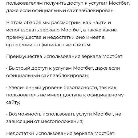
пользователям получить доступ к услугам Мостбет,
даже если официальный сайт заблокирован.
В этом обзоре мы рассмотрим, как найти и
использовать зеркало Мостбет, а также какие
преимущества и недостатки оно имеет в
сравнении с официальным сайтом.
Преимущества использования зеркала Мостбет:
• Быстрый доступ к услугам Мостбет, даже если
официальный сайт заблокирован;
• Увеличенный уровень безопасности, так как
пользователь не имеет доступа к официальному
сайту;
• Возможность использовать услуги Мостбет, не
зависящий от местоположения;
Недостатки использования зеркала Мостбет: