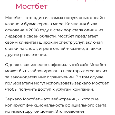
Мостбет
Мостбет – это один из самых популярных онлайн-
казино и букмекеров в мире. Компания была
основана в 2008 году и с тех пор стала одним из
лидеров в своей области. Мостбет предлагает
своим клиентам широкий спектр услуг, включая
ставки на спорт, игры в онлайн-казино, а также
другие развлечения.
Однако, как известно, официальный сайт Мостбет
может быть заблокирован в некоторых странах из-
за законодательных ограничений. В этом случае,
пользователи могут использовать зеркало Мостбет,
чтобы получить доступ к услугам компании.
Зеркало Мостбет – это веб-страницы, которые
копируют функциональность официального сайта,
но имеют другой домен. Это позволяет