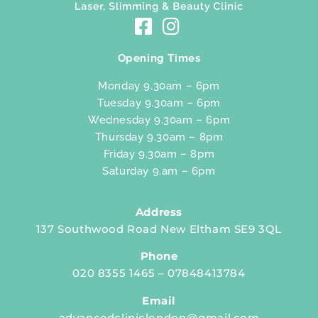
Opening Times
Monday 9.30am – 6pm
Tuesday 9.30am – 6pm
Wednesday 9.30am – 6pm
Thursday 9.30am – 8pm
Friday 9.30am – 8pm
Saturday 9.am – 6pm
Address
137 Southwood Road New Eltham SE9 3QL
Phone
020 8355 1465 – 07848413784
Email
advancedcliniclondon@gmail.com