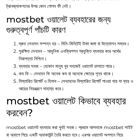
ট্রানজ্যাকশনের উপর কোন গোপন ফী নেই।
mostbet ওয়ালেট ব্যবহারের জন্য
গুরুত্বপূর্ণ পাঁচটি কারণ
দ্রুত লেনদেন সম্পন্ন হয় – মিনি-মিনিটেই টাকা জমা বা উত্তোলন সম্ভব।
সুরক্ষিত লেনদেন – আধুনিক এনক্রিপশন প্রযুক্তি ব্যবহার করে অর্থের
নিরাপত্তা নিশ্চিত।
ব্যবহার সহজ – যেকোন মানুষ খুব সহজেই ওয়ালেট চালাতে পারে।
কম ফি – লেনদেন ফি অনেক কম বা অনেকে ক্ষেত্রে শূন্য থাকে।
বিস্তারিত রিপোর্ট ও হিসাব – লেনদেনের বিস্তারিত রিপোর্ট পাওয়া যায় যা ব্যয় ও
আয়ের নিয়ন্ত্রণে সাহায্য করে।
mostbet ওয়ালেট কিভাবে ব্যবহার
করবেন?
mostbet ওয়ালেট ব্যবহার করা খুবই সহজ। প্রথমে আপনাকে mostbet সাইট
বা অ্যাপে গিয়ে একটি অ্যাকাউন্ট তৈরি করতে হবে। এরপর ওয়ালেট অপশনে গিয়ে