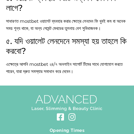
লাগে?
সাধারণত mostbet ওয়ালেট ব্যবহার করার ক্ষেত্রে লেনদেন ফি খুবই কম বা অনেক
সময় শূন্য থাকে, যা অন্য পেমেন্ট মেথডের তুলনায় বেশ সুবিধাজনক।
৫. যদি ওয়ালেট লেনদেনে সমস্যা হয় তাহলে কি
করবো?
এক্ষেত্রে আপনি mostbet ২৪/৭ অনলাইন সাপোর্ট টিমের সাথে যোগাযোগ করতে
পারেন, যারা দ্রুত সমস্যার সমাধান করে দেবেন।
Opening Times