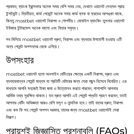
প্রথমত, ব্যাংক ট্রান্সফার অনেক সময় বেশি সময় নেয়, যেখানে ওয়ালেট লেনদেন প্রায়
ইন্সট্যান্ট। দ্বিতীয়ত, কার্ড পেমেন্টে অনেক সময় কার্ড ব্লক বা ফ্রডের আশঙ্কা থাকে,
কিন্তু mostbet ওয়ালেট নিরাপদ ও গোপনীয়। মোবাইল ব্যাংকিং তুলনায় ওয়ালেট
ইউজার ইন্টারফেস অনেক ভালো এবং ফিচার সমৃদ্ধ।
সব মিলিয়ে mostbet ওয়ালেট দ্রুত, নিরাপদ এবং ব্যবহার উপযোগী হওয়ায় এটি
অন্য পেমেন্ট অপশনদের থেকে এগিয়ে।
উপসংহার
mostbet ওয়ালেট হলো অনলাইন বেটিংয়ের ক্ষেত্রে একটি নিরাপদ, দ্রুত এবং
ব্যবহারবান্ধব পেমেন্ট মাধ্যম যা প্রতিটি বেটারের জন্য সেরা পছন্দ হিসেবে বিবেচিত। এর
মাধ্যমে আপনি সহজেই টাকা জমা ও উত্তোলন করতে পারবেন, পাশাপাশি আপনার
আর্থিক তথ্য সুরক্ষিত থাকবে। যত দ্রুত আপনি এই পেমেন্ট পদ্ধতি গ্রহণ করবেন, ততই
আপনার বেটিং অভিজ্ঞতা আরও বেশি মসৃণ ও নান্দনিক হবে। তাই যাদের দ্রুত, নিরাপদ
এবং কম ফি সহ পেমেন্ট অপশন দরকার, তাদের জন্য mostbet ওয়ালেটই সেরা
বিকল্প।
প্রায়শই জিজ্ঞাসিত প্রশ্নাবলি (FAQs)