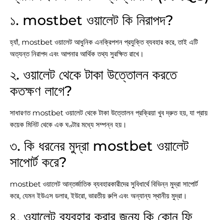
১. mostbet ওয়ালেট কি নিরাপদ?
হ্যাঁ, mostbet ওয়ালেট আধুনিক এনক্রিপশন প্রযুক্তি ব্যবহার করে, তাই এটি
অত্যন্ত নিরাপদ এবং আপনার আর্থিক তথ্য সুরক্ষিত রাখে।
২. ওয়ালেট থেকে টাকা উত্তোলন করতে
কতক্ষণ লাগে?
সাধারণত mostbet ওয়ালেট থেকে টাকা উত্তোলন প্রক্রিয়া খুব দ্রুত হয়, যা প্রায়
কয়েক মিনিট থেকে এক ঘণ্টার মধ্যে সম্পন্ন হয়।
৩. কি ধরনের মুদ্রা mostbet ওয়ালেট
সাপোর্ট করে?
mostbet ওয়ালেট আন্তর্জাতিক ব্যবহারকারীদের সুবিধার্থে বিভিন্ন মুদ্রা সাপোর্ট
করে, যেমন ইউএস ডলার, ইউরো, ভারতীয় রুপি এবং অন্যান্য স্থানীয় মুদ্রা।
৪. ওয়ালেট ব্যবহার করার জন্য কি কোন ফি