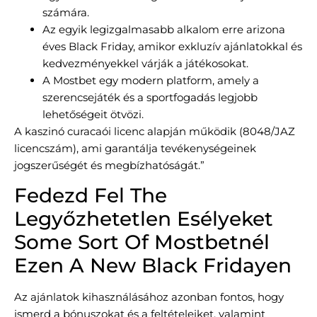
számára.
Az egyik legizgalmasabb alkalom erre arizona
éves Black Friday, amikor exkluzív ajánlatokkal és
kedvezményekkel várják a játékosokat.
A Mostbet egy modern platform, amely a
szerencsejáték és a sportfogadás legjobb
lehetőségeit ötvözi.
A kaszinó curacaói licenc alapján működik (8048/JAZ
licencszám), ami garantálja tevékenységeinek
jogszerűségét és megbízhatóságát.”
Fedezd Fel The
Legyőzhetetlen Esélyeket
Some Sort Of Mostbetnél
Ezen A New Black Fridayen
Az ajánlatok kihasználásához azonban fontos, hogy
ismerd a bónuszokat és a feltételeiket, valamint