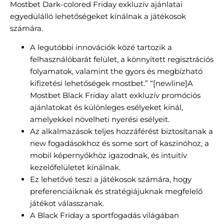
Mostbet Dark-colored Friday exkluzív ajánlatai
egyedülálló lehetőségeket kínálnak a játékosok
számára.
A legutóbbi innovációk közé tartozik a
felhasználóbarát felület, a könnyített regisztrációs
folyamatok, valamint the gyors és megbízható
kifizetési lehetőségek mostbet.” “[newline]A
Mostbet Black Friday alatt exkluzív promóciós
ajánlatokat és különleges esélyeket kínál,
amelyekkel növelheti nyerési esélyeit.
Az alkalmazások teljes hozzáférést biztosítanak a
new fogadásokhoz és some sort of kaszinóhoz, a
mobil képernyőkhöz igazodnak, és intuitív
kezelőfelületet kínálnak.
Ez lehetővé teszi a játékosok számára, hogy
preferenciáiknak és stratégiájuknak megfelelő
játékot válasszanak.
A Black Friday a sportfogadás világában