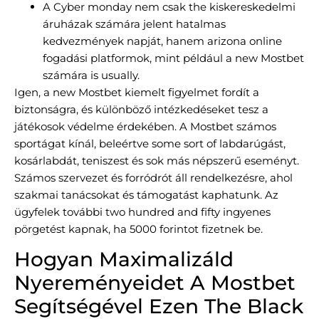
A Cyber monday nem csak the kiskereskedelmi
áruházak számára jelent hatalmas
kedvezmények napját, hanem arizona online
fogadási platformok, mint például a new Mostbet
számára is usually.
Igen, a new Mostbet kiemelt figyelmet fordít a
biztonságra, és különböző intézkedéseket tesz a
játékosok védelme érdekében. A Mostbet számos
sportágat kínál, beleértve some sort of labdarúgást,
kosárlabdát, teniszest és sok más népszerű eseményt.
Számos szervezet és forródrót áll rendelkezésre, ahol
szakmai tanácsokat és támogatást kaphatunk. Az
ügyfelek további two hundred and fifty ingyenes
pörgetést kapnak, ha 5000 forintot fizetnek be.
Hogyan Maximalizáld
Nyereményeidet A Mostbet
Segítségével Ezen The Black