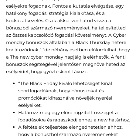
esélyekre fogadnak. Fontos a kutatás elvégzése, egy
hatékony fogadási stratégia kialakítása, és a
kockázatkezelés. Csak akkor vonhatod vissza a
bónuszból származó nyereményeket, ha teljesítetted
az összes kapcsolódó fogadási követelményt. A Cyber
monday bónuszok általában a Black Thursday hetére
korlátozódnak,” “de néhány esetben előfordulhat, hogy
a The new cyber monday napjáig is elérhetők. A fenti
bónuszok segítségével jelentősen megnövelheted az
esélyeidet, hogy győztesként távozz.
“The Black Friday kiváló lehetőséget kínál
sportfogadóknak, hogy bónuszokat és
promóciókat kihasználva növeljék nyerési
esélyeiket.
Határozz meg egy előre rögzített összeget a
fogadásokra és ragaszkodj ehhez a new határhoz.
A feltételek teljesítése elengedhetetlen ahhoz,
hogy a bónuszból származó nyereményeket