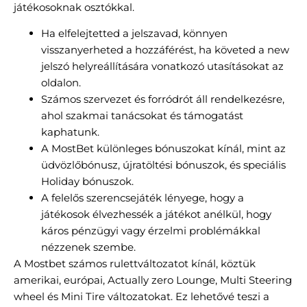
játékosoknak osztókkal.
Ha elfelejtetted a jelszavad, könnyen
visszanyerheted a hozzáférést, ha követed a new
jelszó helyreállítására vonatkozó utasításokat az
oldalon.
Számos szervezet és forródrót áll rendelkezésre,
ahol szakmai tanácsokat és támogatást
kaphatunk.
A MostBet különleges bónuszokat kínál, mint az
üdvözlőbónusz, újratöltési bónuszok, és speciális
Holiday bónuszok.
A felelős szerencsejáték lényege, hogy a
játékosok élvezhessék a játékot anélkül, hogy
káros pénzügyi vagy érzelmi problémákkal
nézzenek szembe.
A Mostbet számos rulettváltozatot kínál, köztük
amerikai, európai, Actually zero Lounge, Multi Steering
wheel és Mini Tire változatokat. Ez lehetővé teszi a