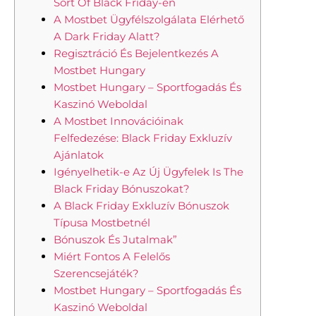
Sort Of Black Friday-en
A Mostbet Ügyfélszolgálata Elérhető
A Dark Friday Alatt?
Regisztráció És Bejelentkezés A
Mostbet Hungary
Mostbet Hungary – Sportfogadás És
Kaszinó Weboldal
A Mostbet Innovációinak
Felfedezése: Black Friday Exkluzív
Ajánlatok
Igényelhetik-e Az Új Ügyfelek Is The
Black Friday Bónuszokat?
A Black Friday Exkluzív Bónuszok
Típusa Mostbetnél
Bónuszok És Jutalmak”
Miért Fontos A Felelős
Szerencsejáték?
Mostbet Hungary – Sportfogadás És
Kaszinó Weboldal