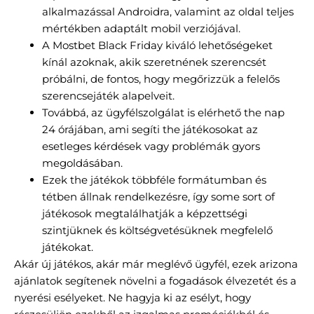
alkalmazással Androidra, valamint az oldal teljes
mértékben adaptált mobil verziójával.
A Mostbet Black Friday kiváló lehetőségeket
kínál azoknak, akik szeretnének szerencsét
próbálni, de fontos, hogy megőrizzük a felelős
szerencsejáték alapelveit.
Továbbá, az ügyfélszolgálat is elérhető the nap
24 órájában, ami segíti the játékosokat az
esetleges kérdések vagy problémák gyors
megoldásában.
Ezek the játékok többféle formátumban és
tétben állnak rendelkezésre, így some sort of
játékosok megtalálhatják a képzettségi
szintjüknek és költségvetésüknek megfelelő
játékokat.
Akár új játékos, akár már meglévő ügyfél, ezek arizona
ajánlatok segítenek növelni a fogadások élvezetét és a
nyerési esélyeket. Ne hagyja ki az esélyt, hogy