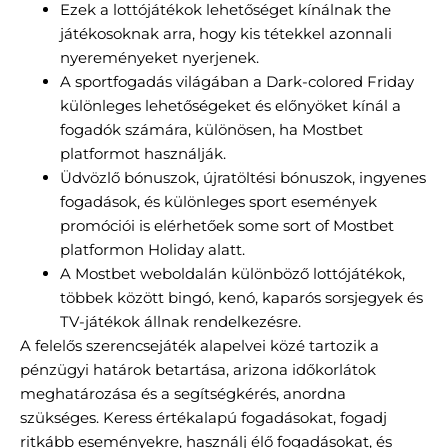
Ezek a lottójátékok lehetőséget kínálnak the
játékosoknak arra, hogy kis tétekkel azonnali
nyereményeket nyerjenek.
A sportfogadás világában a Dark-colored Friday
különleges lehetőségeket és előnyöket kínál a
fogadók számára, különösen, ha Mostbet
platformot használják.
Üdvözlő bónuszok, újratöltési bónuszok, ingyenes
fogadások, és különleges sport események
promóciói is elérhetőek some sort of Mostbet
platformon Holiday alatt.
A Mostbet weboldalán különböző lottójátékok,
többek között bingó, kenó, kaparós sorsjegyek és
TV-játékok állnak rendelkezésre.
A felelős szerencsejáték alapelvei közé tartozik a
pénzügyi határok betartása, arizona időkorlátok
meghatározása és a segítségkérés, anordna
szükséges. Keress értékalapú fogadásokat, fogadj
ritkább eseményekre, használj élő fogadásokat, és