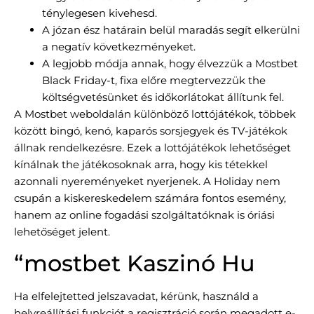
ténylegesen kivehesd.
A józan ész határain belül maradás segít elkerülni
a negatív következményeket.
A legjobb módja annak, hogy élvezzük a Mostbet
Black Friday-t, fixa előre megtervezzük the
költségvetésünket és időkorlátokat állítunk fel.
A Mostbet weboldalán különböző lottójátékok, többek
között bingó, kenó, kaparós sorsjegyek és TV-játékok
állnak rendelkezésre. Ezek a lottójátékok lehetőséget
kínálnak the játékosoknak arra, hogy kis tétekkel
azonnali nyereményeket nyerjenek. A Holiday nem
csupán a kiskereskedelem számára fontos esemény,
hanem az online fogadási szolgáltatóknak is óriási
lehetőséget jelent.
“mostbet Kaszinó Hu
Ha elfelejtetted jelszavadat, kérünk, használd a
helyreállítási funkciót a regisztráció során megadott e-