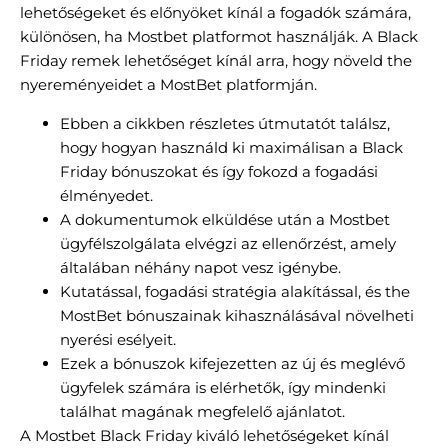
lehetőségeket és előnyöket kínál a fogadók számára,
különösen, ha Mostbet platformot használják. A Black
Friday remek lehetőséget kínál arra, hogy növeld the
nyereményeidet a MostBet platformján.
Ebben a cikkben részletes útmutatót találsz,
hogy hogyan használd ki maximálisan a Black
Friday bónuszokat és így fokozd a fogadási
élményedet.
A dokumentumok elküldése után a Mostbet
ügyfélszolgálata elvégzi az ellenőrzést, amely
általában néhány napot vesz igénybe.
Kutatással, fogadási stratégia alakítással, és the
MostBet bónuszainak kihasználásával növelheti
nyerési esélyeit.
Ezek a bónuszok kifejezetten az új és meglévő
ügyfelek számára is elérhetők, így mindenki
találhat magának megfelelő ajánlatot.
A Mostbet Black Friday kiváló lehetőségeket kínál