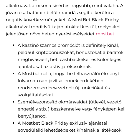
alkalmával, amikor a kísértés nagyobb, mint valaha. A
józan ész határain belül maradás segít elkerülni a
negatív következményeket. A MostBet Black Friday
alkalmával rendkívüli ajánlatokkal készül, melyekkel
jelentősen növelheted nyerési esélyeidet
mostbet
.
A kaszinó számos promóciót is definitely kínál,
például kriptobónuszokat, bónuszokat a barátok
meghívásáért, heti cashbackeket és különleges
ajánlatokat az aktív játékosoknak.
A Mostbet célja, hogy the felhasználói élményt
folyamatosan javítsa, ennek érdekében
rendszeresen bevezetnek új funkciókat és
szolgáltatásokat.
Személyazonosító okmányaidat (útlevél, vezetői
engedély stb. ) beszkennelve vagy fényképen kell
benyújtanod.
A Mostbet Black Friday exkluzív ajánlatai
egyedülálló lehetőségeket kínálnak a játékosok