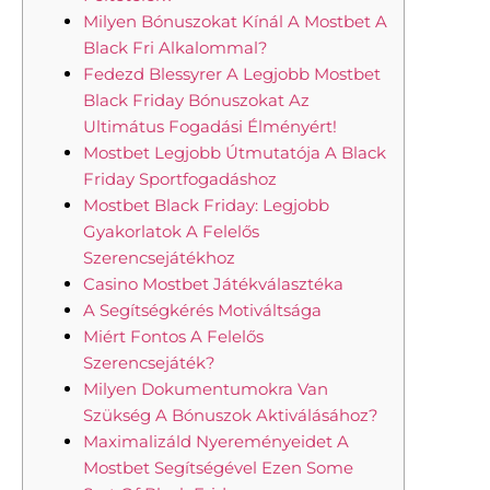
Milyen Bónuszokat Kínál A Mostbet A
Black Fri Alkalommal?
Fedezd Blessyrer A Legjobb Mostbet
Black Friday Bónuszokat Az
Ultimátus Fogadási Élményért!
Mostbet Legjobb Útmutatója A Black
Friday Sportfogadáshoz
Mostbet Black Friday: Legjobb
Gyakorlatok A Felelős
Szerencsejátékhoz
Casino Mostbet Játékválasztéka
A Segítségkérés Motiváltsága
Miért Fontos A Felelős
Szerencsejáték?
Milyen Dokumentumokra Van
Szükség A Bónuszok Aktiválásához?
Maximalizáld Nyereményeidet A
Mostbet Segítségével Ezen Some