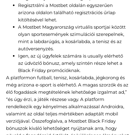
Regisztrálni a Mostbet oldalán egyszerűen
arizona oldalon található regisztrációs űrlap
kitöltésével lehet.
A Mostbet Magyarország virtuális sportjai között
olyan sportesemények szimulációi szerepelnek,
mint a labdarúgás, a kosárlabda, a tenisz és az
autóversenyzés.
Igen, az új ügyfelek számára is usually elérhető
az üdvözlő bónusz, amely szintén része lehet a
Black Friday promócióknak.
A platformon futball, tenisz, kosárlabda, jégkorong és
még arizona e-sport is elérhető. A magas szorzók és az
élő fogadások megtételének lehetősége izgalmat ad,”
“és úgy érzi, a játék részese vagy. A platform
rendelkezik egy kényelmes alkalmazással Androidra,
valamint az oldal teljes mértékben adaptált mobil
verziójával. Összefoglalva, a Mostbet Black Friday
bónuszok kiváló lehetőséget nyújtanak arra, hogy