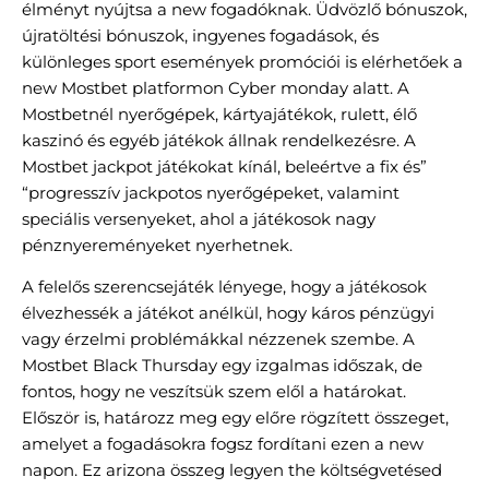
élményt nyújtsa a new fogadóknak. Üdvözlő bónuszok,
újratöltési bónuszok, ingyenes fogadások, és
különleges sport események promóciói is elérhetőek a
new Mostbet platformon Cyber monday alatt. A
Mostbetnél nyerőgépek, kártyajátékok, rulett, élő
kaszinó és egyéb játékok állnak rendelkezésre. A
Mostbet jackpot játékokat kínál, beleértve a fix és”
“progresszív jackpotos nyerőgépeket, valamint
speciális versenyeket, ahol a játékosok nagy
pénznyereményeket nyerhetnek.
A felelős szerencsejáték lényege, hogy a játékosok
élvezhessék a játékot anélkül, hogy káros pénzügyi
vagy érzelmi problémákkal nézzenek szembe. A
Mostbet Black Thursday egy izgalmas időszak, de
fontos, hogy ne veszítsük szem elől a határokat.
Először is, határozz meg egy előre rögzített összeget,
amelyet a fogadásokra fogsz fordítani ezen a new
napon. Ez arizona összeg legyen the költségvetésed