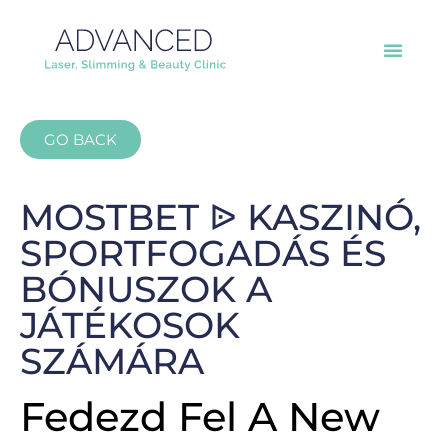
GO BACK
MOSTBET ᐉ KASZINÓ,
SPORTFOGADÁS ÉS
BÓNUSZOK A
JÁTÉKOSOK
SZÁMÁRA
Fedezd Fel A New