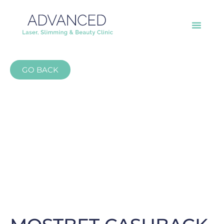
GO BACK