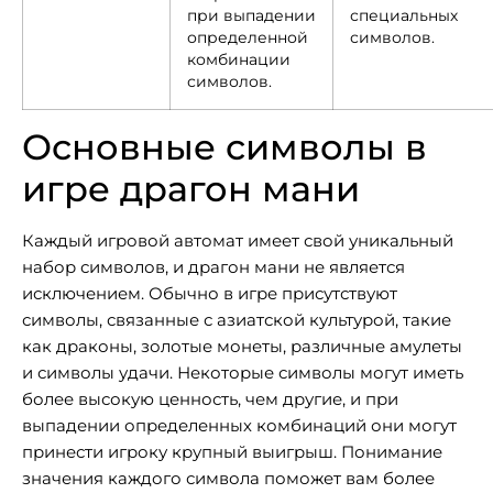
при выпадении
специальных
определенной
символов.
комбинации
символов.
Основные символы в
игре драгон мани
Каждый игровой автомат имеет свой уникальный
набор символов, и драгон мани не является
исключением. Обычно в игре присутствуют
символы, связанные с азиатской культурой, такие
как драконы, золотые монеты, различные амулеты
и символы удачи. Некоторые символы могут иметь
более высокую ценность, чем другие, и при
выпадении определенных комбинаций они могут
принести игроку крупный выигрыш. Понимание
значения каждого символа поможет вам более