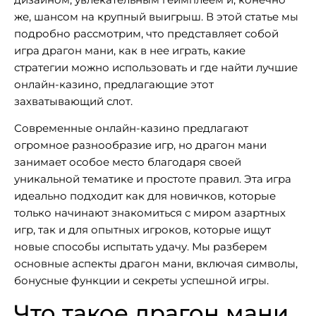
же, шансом на крупный выигрыш. В этой статье мы
подробно рассмотрим, что представляет собой
игра драгон мани, как в нее играть, какие
стратегии можно использовать и где найти лучшие
онлайн-казино, предлагающие этот
захватывающий слот.
Современные онлайн-казино предлагают
огромное разнообразие игр, но драгон мани
занимает особое место благодаря своей
уникальной тематике и простоте правил. Эта игра
идеально подходит как для новичков, которые
только начинают знакомиться с миром азартных
игр, так и для опытных игроков, которые ищут
новые способы испытать удачу. Мы разберем
основные аспекты драгон мани, включая символы,
бонусные функции и секреты успешной игры.
Что такое драгон мани