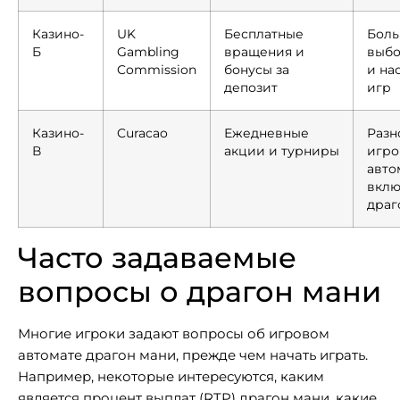
Казино-
UK
Бесплатные
Бол
Б
Gambling
вращения и
выбо
Commission
бонусы за
и на
депозит
игр
Казино-
Curacao
Ежедневные
Разн
В
акции и турниры
игро
авто
вклю
драг
Часто задаваемые
вопросы о драгон мани
Многие игроки задают вопросы об игровом
автомате драгон мани, прежде чем начать играть.
Например, некоторые интересуются, каким
является процент выплат (RTP) драгон мани, какие