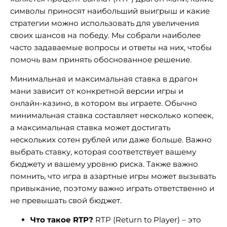
символы приносят наибольший выигрыш и какие
стратегии можно использовать для увеличения
своих шансов на победу. Мы собрали наиболее
часто задаваемые вопросы и ответы на них, чтобы
помочь вам принять обоснованное решение.
Минимальная и максимальная ставка в драгон
мани зависит от конкретной версии игры и
онлайн-казино, в котором вы играете. Обычно
минимальная ставка составляет несколько копеек,
а максимальная ставка может достигать
нескольких сотен рублей или даже больше. Важно
выбрать ставку, которая соответствует вашему
бюджету и вашему уровню риска. Также важно
помнить, что игра в азартные игры может вызывать
привыкание, поэтому важно играть ответственно и
не превышать свой бюджет.
Что такое RTP?
RTP (Return to Player) – это