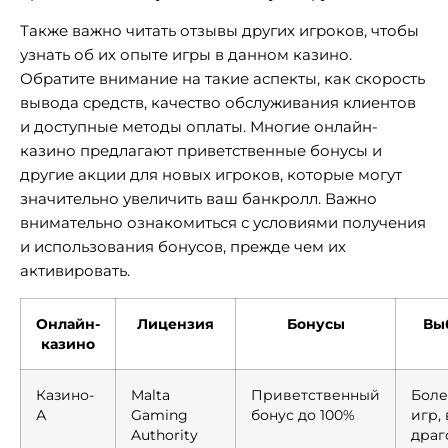
Также важно читать отзывы других игроков, чтобы
узнать об их опыте игры в данном казино.
Обратите внимание на такие аспекты, как скорость
вывода средств, качество обслуживания клиентов
и доступные методы оплаты. Многие онлайн-
казино предлагают приветственные бонусы и
другие акции для новых игроков, которые могут
значительно увеличить ваш банкролл. Важно
внимательно ознакомиться с условиями получения
и использования бонусов, прежде чем их
активировать.
Онлайн-
Лицензия
Бонусы
Вы
казино
Казино-
Malta
Приветственный
Боле
А
Gaming
бонус до 100%
игр,
Authority
драг