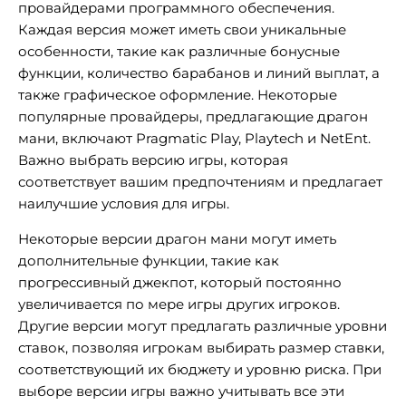
провайдерами программного обеспечения.
Каждая версия может иметь свои уникальные
особенности, такие как различные бонусные
функции, количество барабанов и линий выплат, а
также графическое оформление. Некоторые
популярные провайдеры, предлагающие драгон
мани, включают Pragmatic Play, Playtech и NetEnt.
Важно выбрать версию игры, которая
соответствует вашим предпочтениям и предлагает
наилучшие условия для игры.
Некоторые версии драгон мани могут иметь
дополнительные функции, такие как
прогрессивный джекпот, который постоянно
увеличивается по мере игры других игроков.
Другие версии могут предлагать различные уровни
ставок, позволяя игрокам выбирать размер ставки,
соответствующий их бюджету и уровню риска. При
выборе версии игры важно учитывать все эти