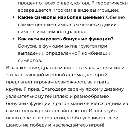
процент от всех ставок, который теоретически
возвращается игрокам в виде выигрышей.
Какие символы наиболее ценные?
Обычно
самым ценным символом является дикий
символ или символ дракона.
Как активировать бонусные функции?
Бонусные функции активируются при
выпадении определенной комбинации
символов.
В заключение, драгон мани – это увлекательный и
захватывающий игровой автомат, который
предлагает игрокам возможность выиграть
крупный приз. Благодаря своему яркому дизайну,
увлекательному геймплею и разнообразию
бонусных функций, драгон мани является одним из
самых популярных онлайн-слотов. Используйте
наши советы и стратегии, чтобы увеличить свои
шансы на победу и наслаждайтесь игрой!