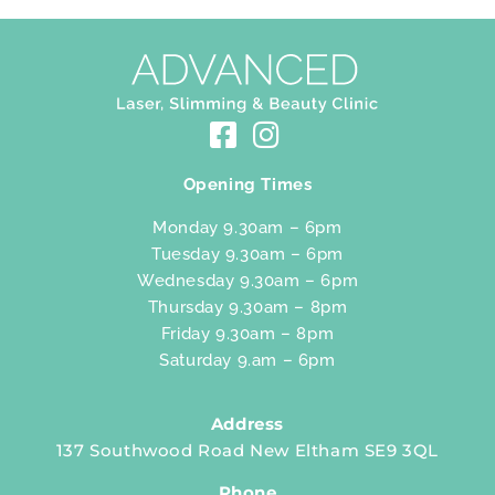
Opening Times
Monday 9.30am – 6pm
Tuesday 9.30am – 6pm
Wednesday 9.30am – 6pm
Thursday 9.30am – 8pm
Friday 9.30am – 8pm
Saturday 9.am – 6pm
Address
137 Southwood Road New Eltham SE9 3QL
Phone