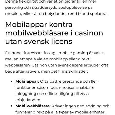
Denna flexibilitet och variation bidrar till en mer
personlig och skräddarsydd spelupplevelse på
mobilen, vilket är en betydande trend bland spelarna.
Mobilappar kontra
mobilwebbläsare i casinon
utan svensk licens
Ett annat intressant inslag i mobile gaming är valet
mellan att spela via en mobilapp eller direkt i
webbläsaren. Casinon utan svensk licens erbjuder ofta
båda alternativen, men det finns skillnader:
Mobilappar:
Ofta bättre prestanda och fler
funktioner, såsom push-notiser, snabbare
inloggning och offline-tillgång till vissa
erbjudanden.
Mobilwebbläsare:
Kräver ingen nedladdning och
fungerar direkt på alla typer av mobila enheter,