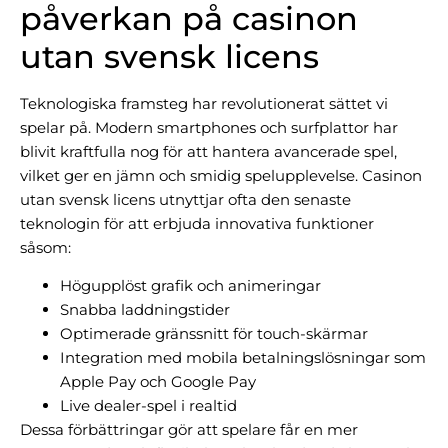
påverkan på casinon
utan svensk licens
Teknologiska framsteg har revolutionerat sättet vi
spelar på. Modern smartphones och surfplattor har
blivit kraftfulla nog för att hantera avancerade spel,
vilket ger en jämn och smidig spelupplevelse. Casinon
utan svensk licens utnyttjar ofta den senaste
teknologin för att erbjuda innovativa funktioner
såsom:
Högupplöst grafik och animeringar
Snabba laddningstider
Optimerade gränssnitt för touch-skärmar
Integration med mobila betalningslösningar som
Apple Pay och Google Pay
Live dealer-spel i realtid
Dessa förbättringar gör att spelare får en mer