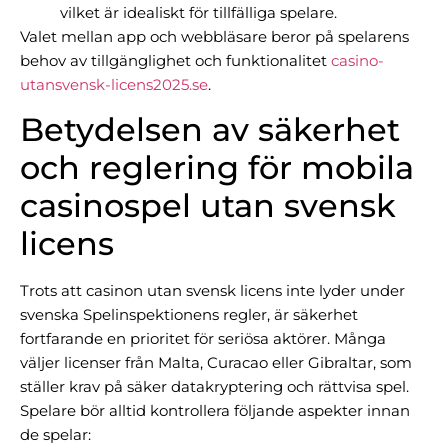
vilket är idealiskt för tillfälliga spelare.
Valet mellan app och webbläsare beror på spelarens
behov av tillgänglighet och funktionalitet
casino-
utansvensk-licens2025.se
.
Betydelsen av säkerhet
och reglering för mobila
casinospel utan svensk
licens
Trots att casinon utan svensk licens inte lyder under
svenska Spelinspektionens regler, är säkerhet
fortfarande en prioritet för seriösa aktörer. Många
väljer licenser från Malta, Curacao eller Gibraltar, som
ställer krav på säker datakryptering och rättvisa spel.
Spelare bör alltid kontrollera följande aspekter innan
de spelar: