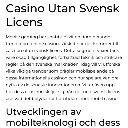
Casino Utan Svensk
Licens
Mobile gaming har snabbt blivit en dominerande
trend inom online casino, särskilt när det kommer till
casinon utan svensk licens. Detta segment växer tack
vare ökad tillgänglighet, förbättrad teknik och striktare
regler på den svenska marknaden. Idag vill vi utforska
vilka viktiga trender som präglar mobilspelande på
dessa internationella casinon och hur spelare kan dra
nytta av de senaste innovationerna. Vi tar även upp
hur dessa casinon skiljer sig från de med svensk licens
och vad det betyder för framtiden inom mobil casino.
Utvecklingen av
mobilteknologi och dess