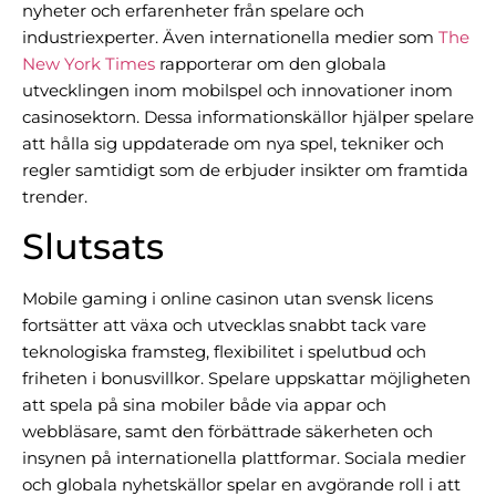
nyheter och erfarenheter från spelare och
industriexperter. Även internationella medier som
The
New York Times
rapporterar om den globala
utvecklingen inom mobilspel och innovationer inom
casinosektorn. Dessa informationskällor hjälper spelare
att hålla sig uppdaterade om nya spel, tekniker och
regler samtidigt som de erbjuder insikter om framtida
trender.
Slutsats
Mobile gaming i online casinon utan svensk licens
fortsätter att växa och utvecklas snabbt tack vare
teknologiska framsteg, flexibilitet i spelutbud och
friheten i bonusvillkor. Spelare uppskattar möjligheten
att spela på sina mobiler både via appar och
webbläsare, samt den förbättrade säkerheten och
insynen på internationella plattformar. Sociala medier
och globala nyhetskällor spelar en avgörande roll i att