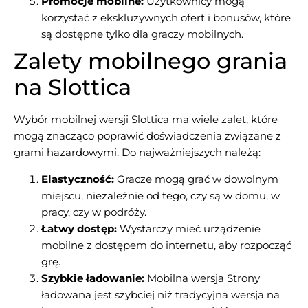
Promocje mobilne:
Użytkownicy mogą
korzystać z ekskluzywnych ofert i bonusów, które
są dostępne tylko dla graczy mobilnych.
Zalety mobilnego grania
na Slottica
Wybór mobilnej wersji Slottica ma wiele zalet, które
mogą znacząco poprawić doświadczenia związane z
grami hazardowymi. Do najważniejszych należą:
Elastyczność:
Gracze mogą grać w dowolnym
miejscu, niezależnie od tego, czy są w domu, w
pracy, czy w podróży.
Łatwy dostęp:
Wystarczy mieć urządzenie
mobilne z dostępem do internetu, aby rozpocząć
grę.
Szybkie ładowanie:
Mobilna wersja Strony
ładowana jest szybciej niż tradycyjna wersja na