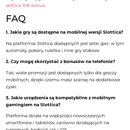
slottica 10€ bonus
.
FAQ
1. Jakie gry są dostępne na mobilnej wersji Slottica?
Na platformie Slottica dostępnych jest setki gier, w tym
automaty, pokery, ruletka i inne gry stołowe.
2. Czy mogę skorzystać z bonusów na telefonie?
Tak, wiele promocji jest dostępnych tylko dla graczy
mobilnych, dzięki czemu masz szansę na dodatkowe
zyski.
3. Jakie urządzenia są kompatybilne z mobilnym
gamingiem na Slottica?
Platforma działa na większości nowoczesnych
smartfonów i tabletów, zarówno działających na
systemach Android, jak i iOS.