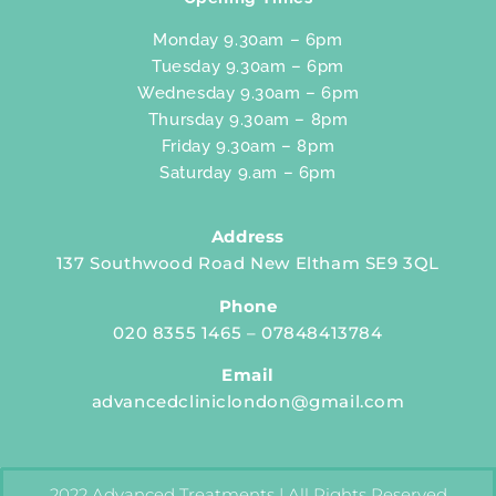
Monday 9.30am – 6pm
Tuesday 9.30am – 6pm
Wednesday 9.30am – 6pm
Thursday 9.30am – 8pm
Friday 9.30am – 8pm
Saturday 9.am – 6pm
Address
137 Southwood Road New Eltham SE9 3QL
Phone
020 8355 1465 – 07848413784
Email
advancedcliniclondon@gmail.com
2022 Advanced Treatments | All Rights Reserved