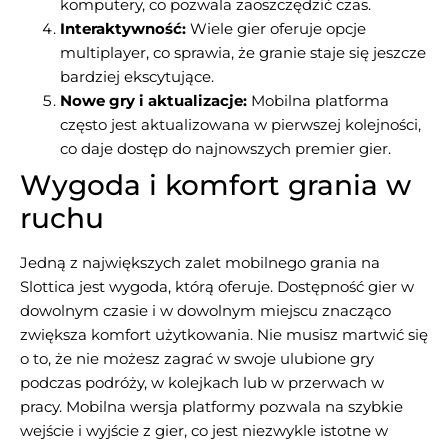
komputery, co pozwala zaoszczędzić czas.
Interaktywność:
Wiele gier oferuje opcje
multiplayer, co sprawia, że granie staje się jeszcze
bardziej ekscytujące.
Nowe gry i aktualizacje:
Mobilna platforma
często jest aktualizowana w pierwszej kolejności,
co daje dostęp do najnowszych premier gier.
Wygoda i komfort grania w
ruchu
Jedną z największych zalet mobilnego grania na
Slottica jest wygoda, którą oferuje. Dostępność gier w
dowolnym czasie i w dowolnym miejscu znacząco
zwiększa komfort użytkowania. Nie musisz martwić się
o to, że nie możesz zagrać w swoje ulubione gry
podczas podróży, w kolejkach lub w przerwach w
pracy. Mobilna wersja platformy pozwala na szybkie
wejście i wyjście z gier, co jest niezwykle istotne w