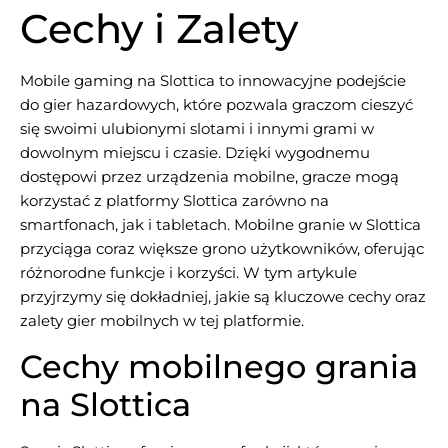
Cechy i Zalety
Mobile gaming na Slottica to innowacyjne podejście
do gier hazardowych, które pozwala graczom cieszyć
się swoimi ulubionymi slotami i innymi grami w
dowolnym miejscu i czasie. Dzięki wygodnemu
dostępowi przez urządzenia mobilne, gracze mogą
korzystać z platformy Slottica zarówno na
smartfonach, jak i tabletach. Mobilne granie w Slottica
przyciąga coraz większe grono użytkowników, oferując
różnorodne funkcje i korzyści. W tym artykule
przyjrzymy się dokładniej, jakie są kluczowe cechy oraz
zalety gier mobilnych w tej platformie.
Cechy mobilnego grania
na Slottica