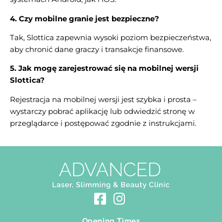
4. Czy mobilne granie jest bezpieczne?
Tak, Slottica zapewnia wysoki poziom bezpieczeństwa,
aby chronić dane graczy i transakcje finansowe.
5. Jak mogę zarejestrować się na mobilnej wersji
Slottica?
Rejestracja na mobilnej wersji jest szybka i prosta –
wystarczy pobrać aplikację lub odwiedzić stronę w
przeglądarce i postępować zgodnie z instrukcjami.
Opening Times