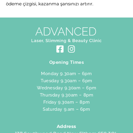
ödeme çizgisi, kazanma şansınızı artırır.
Opening Times
Monday 9.30am – 6pm
Tuesday 9.30am – 6pm
Wednesday 9.30am – 6pm
Thursday 9.30am – 8pm
Friday 9.30am – 8pm
Saturday 9.am – 6pm
Address