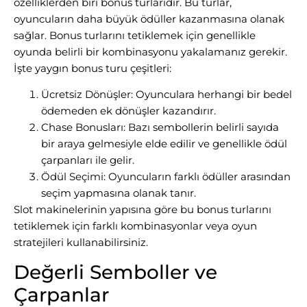
özelliklerden biri bonus turlarıdır. Bu turlar,
oyuncuların daha büyük ödüller kazanmasına olanak
sağlar. Bonus turlarını tetiklemek için genellikle
oyunda belirli bir kombinasyonu yakalamanız gerekir.
İşte yaygın bonus turu çeşitleri:
Ücretsiz Dönüşler: Oyunculara herhangi bir bedel
ödemeden ek dönüşler kazandırır.
Chase Bonusları: Bazı sembollerin belirli sayıda
bir araya gelmesiyle elde edilir ve genellikle ödül
çarpanları ile gelir.
Ödül Seçimi: Oyuncuların farklı ödüller arasından
seçim yapmasına olanak tanır.
Slot makinelerinin yapısına göre bu bonus turlarını
tetiklemek için farklı kombinasyonlar veya oyun
stratejileri kullanabilirsiniz.
Değerli Semboller ve
Çarpanlar