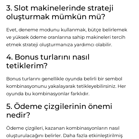
3. Slot makinelerinde strateji
oluşturmak mümkün mü?
Evet, deneme modunu kullanmak, bütçe belirlemek
ve yüksek ödeme oranlarına sahip makineleri tercih
etmek strateji oluşturmanıza yardımcı olabilir.
4. Bonus turlarını nasıl
tetiklerim?
Bonus turlarını genellikle oyunda belirli bir sembol
kombinasyonunu yakalayarak tetikleyebilirsiniz. Her
oyunda bu kombinasyonlar farklıdır.
5. Ödeme çizgilerinin önemi
nedir?
Ödeme çizgileri, kazanan kombinasyonların nasıl
oluşturulacağını belirler. Daha fazla etkinleştirilmiş