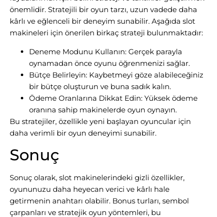
önemlidir. Stratejili bir oyun tarzı, uzun vadede daha
kârlı ve eğlenceli bir deneyim sunabilir. Aşağıda slot
makineleri için önerilen birkaç strateji bulunmaktadır:
Deneme Modunu Kullanın: Gerçek parayla
oynamadan önce oyunu öğrenmenizi sağlar.
Bütçe Belirleyin: Kaybetmeyi göze alabileceğiniz
bir bütçe oluşturun ve buna sadık kalın.
Ödeme Oranlarına Dikkat Edin: Yüksek ödeme
oranına sahip makinelerde oyun oynayın.
Bu stratejiler, özellikle yeni başlayan oyuncular için
daha verimli bir oyun deneyimi sunabilir.
Sonuç
Sonuç olarak, slot makinelerindeki gizli özellikler,
oyununuzu daha heyecan verici ve kârlı hale
getirmenin anahtarı olabilir. Bonus turları, sembol
çarpanları ve stratejik oyun yöntemleri, bu