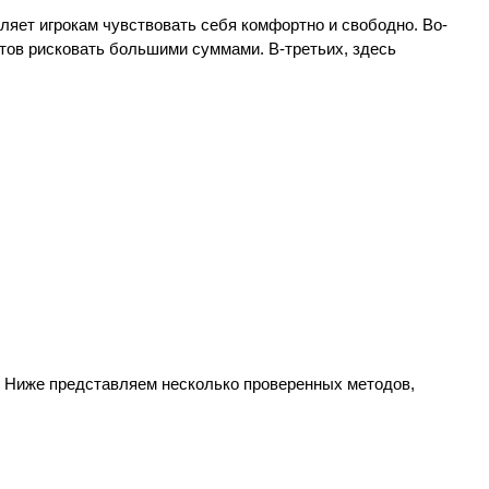
ляет игрокам чувствовать себя комфортно и свободно. Во-
отов рисковать большими суммами. В-третьих, здесь
. Ниже представляем несколько проверенных методов,