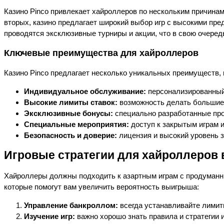
Казино Pinco привлекает хайроллеров по нескольким причинам
вторых, казино предлагает широкий выбор игр с высокими пред
проводятся эксклюзивные турниры и акции, что в свою очере
Ключевые преимущества для хайроллеров
Казино Pinco предлагает несколько уникальных преимуществ, 
Индивидуальное обслуживание:
персонализированный 
Высокие лимиты ставок:
возможность делать большие 
Эксклюзивные бонусы:
специально разработанные про
Специальные мероприятия:
доступ к закрытым играм и
Безопасность и доверие:
лицензия и высокий уровень 
Игровые стратегии для хайроллеров в
Хайроллеры должны подходить к азартным играм с продуманн
которые помогут вам увеличить вероятность выигрыша:
Управление банкроллом:
всегда устанавливайте лимиты
Изучение игр:
важно хорошо знать правила и стратегии и