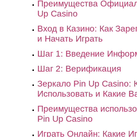
Преимущества Официаль
Up Casino
Вход в Казино: Как Заре
и Начать Играть
Шаг 1: Введение Инфор
Шаг 2: Верификация
Зеркало Pin Up Casino: 
Использовать и Какие В
Преимущества использо
Pin Up Casino
Играть Онлайн: Какие И