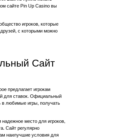
м сайте Pin Up Casino вы
сообщество игроков, которые
ти друзей, с которыми можно
альный Сайт
рое предлагает игрокам
ей для ставок. Официальный
ть в любимые игры, получать
 надежное место для игроков,
та. Сайт регулярно
кам наилучшие условия для