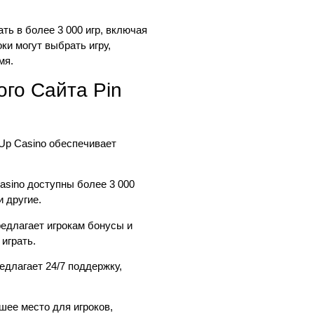
ть в более 3 000 игр, включая
оки могут выбрать игру,
мя.
го Сайта Pin
Up Casino обеспечивает
asino доступны более 3 000
и другие.
редлагает игрокам бонусы и
играть.
едлагает 24/7 поддержку,
шее место для игроков,