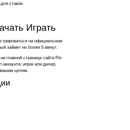
для ставок.
ачать Играть
гистрироваться на официальном
ый займет не более 5 минут.
на главной странице сайта Pin
 аккаунта: игрок или дилер.
 вашим целям.
ции