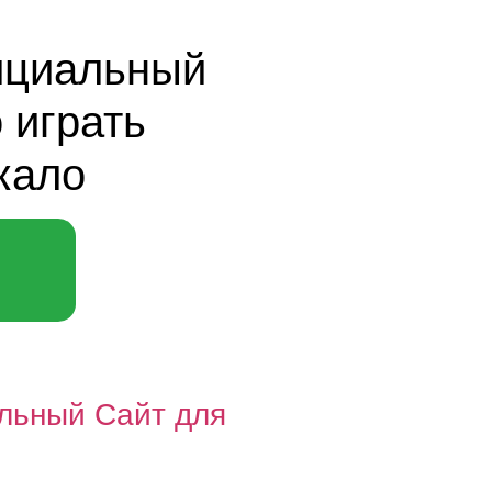
ициальный
o играть
кало
льный Сайт для