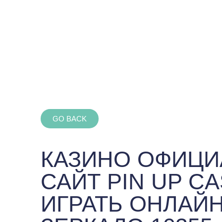
GO BACK
КАЗИНО ОФИЦ
САЙТ PIN UP C
ИГРАТЬ ОНЛАЙН