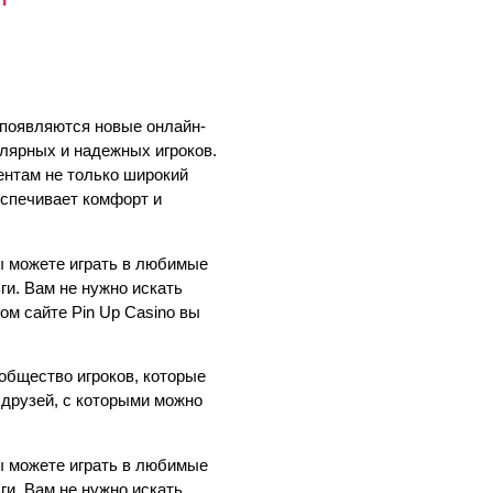
 появляются новые онлайн-
улярных и надежных игроков.
иентам не только широкий
беспечивает комфорт и
вы можете играть в любимые
ги. Вам не нужно искать
м сайте Pin Up Casino вы
сообщество игроков, которые
ти друзей, с которыми можно
вы можете играть в любимые
ги. Вам не нужно искать