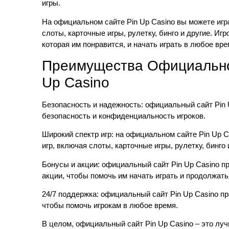
игры.
На официальном сайте Pin Up Casino вы можете игра
слоты, карточные игры, рулетку, бинго и другие. Игр
которая им понравится, и начать играть в любое вре
Преимущества Официально
Up Casino
Безопасность и надежность: официальный сайт Pin 
безопасность и конфиденциальность игроков.
Широкий спектр игр: на официальном сайте Pin Up C
игр, включая слоты, карточные игры, рулетку, бинго 
Бонусы и акции: официальный сайт Pin Up Casino п
акции, чтобы помочь им начать играть и продолжать 
24/7 поддержка: официальный сайт Pin Up Casino пр
чтобы помочь игрокам в любое время.
В целом, официальный сайт Pin Up Casino – это луч