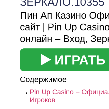
ЗЕРКАЛО.10355
Пин Ап Казино Оф
сайт | Pin Up Casin
онлайн – Вход, Зер
▶️ ИГРАТЬ
Содержимое
Pin Up Casino – Официа
Игроков