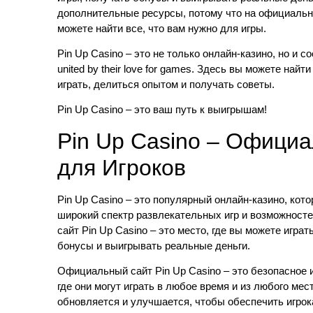
дополнительные ресурсы, потому что на официально
можете найти все, что вам нужно для игры.
Pin Up Casino – это не только онлайн-казино, но и 
united by their love for games. Здесь вы можете най
играть, делиться опытом и получать советы.
Pin Up Casino – это ваш путь к выигрышам!
Pin Up Casino – Офици
для Игроков
Pin Up Casino – это популярный онлайн-казино, кото
широкий спектр развлекательных игр и возможност
сайт Pin Up Casino – это место, где вы можете игра
бонусы и выигрывать реальные деньги.
Официальный сайт Pin Up Casino – это безопасное и
где они могут играть в любое время и из любого мес
обновляется и улучшается, чтобы обеспечить игро