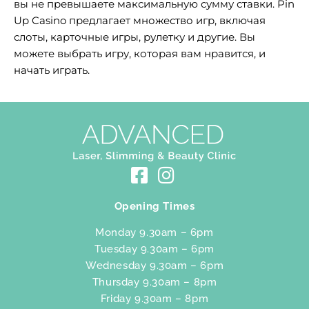
вы не превышаете максимальную сумму ставки. Pin
Up Casino предлагает множество игр, включая
слоты, карточные игры, рулетку и другие. Вы
можете выбрать игру, которая вам нравится, и
начать играть.
Opening Times
Monday 9.30am – 6pm
Tuesday 9.30am – 6pm
Wednesday 9.30am – 6pm
Thursday 9.30am – 8pm
Friday 9.30am – 8pm