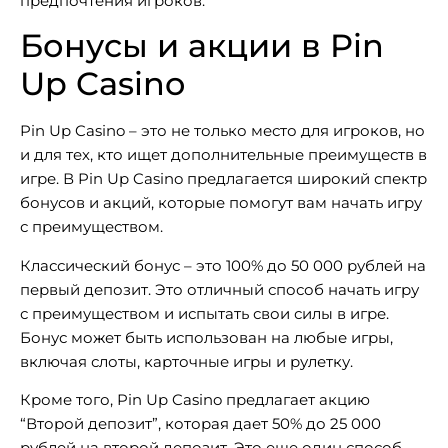
предпочтения игроков.
Бонусы и акции в Pin
Up Casino
Pin Up Casino – это не только место для игроков, но
и для тех, кто ищет дополнительные преимуществ в
игре. В Pin Up Casino предлагается широкий спектр
бонусов и акций, которые помогут вам начать игру
с преимуществом.
Классический бонус – это 100% до 50 000 рублей на
первый депозит. Это отличный способ начать игру
с преимуществом и испытать свои силы в игре.
Бонус может быть использован на любые игры,
включая слоты, карточные игры и рулетку.
Кроме того, Pin Up Casino предлагает акцию
“Второй депозит”, которая дает 50% до 25 000
рублей на второй депозит. Это еще один способ