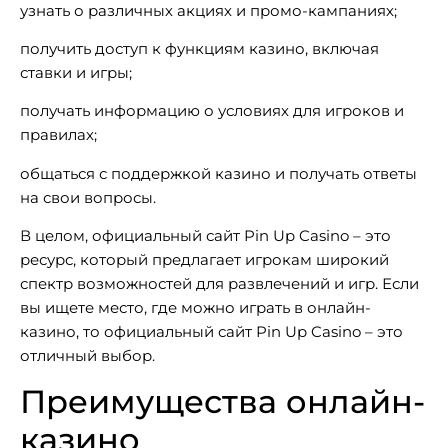
узнать о различных акциях и промо-кампаниях;
получить доступ к функциям казино, включая
ставки и игры;
получать информацию о условиях для игроков и
правилах;
общаться с поддержкой казино и получать ответы
на свои вопросы.
В целом, официальный сайт Pin Up Casino – это
ресурс, который предлагает игрокам широкий
спектр возможностей для развлечений и игр. Если
вы ищете место, где можно играть в онлайн-
казино, то официальный сайт Pin Up Casino – это
отличный выбор.
Преимущества онлайн-
казино