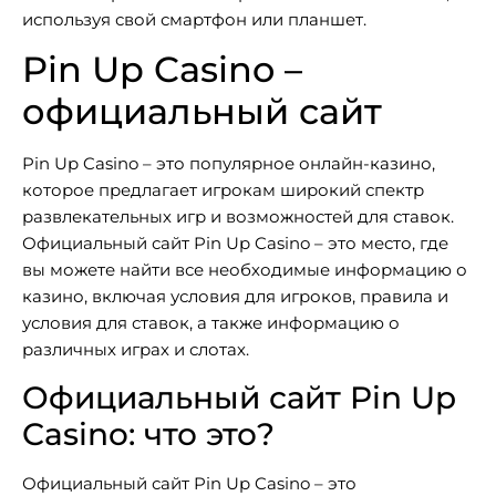
используя свой смартфон или планшет.
Pin Up Casino –
официальный сайт
Pin Up Casino – это популярное онлайн-казино,
которое предлагает игрокам широкий спектр
развлекательных игр и возможностей для ставок.
Официальный сайт Pin Up Casino – это место, где
вы можете найти все необходимые информацию о
казино, включая условия для игроков, правила и
условия для ставок, а также информацию о
различных играх и слотах.
Официальный сайт Pin Up
Casino: что это?
Официальный сайт Pin Up Casino – это