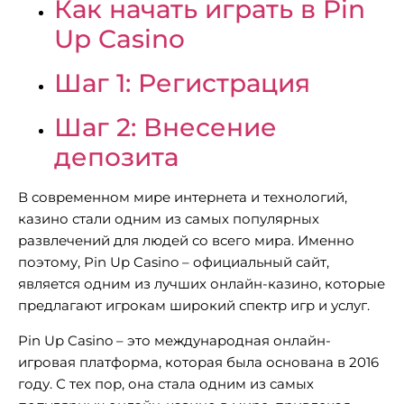
Как начать играть в Pin
Up Casino
Шаг 1: Регистрация
Шаг 2: Внесение
депозита
В современном мире интернета и технологий,
казино стали одним из самых популярных
развлечений для людей со всего мира. Именно
поэтому, Pin Up Casino – официальный сайт,
является одним из лучших онлайн-казино, которые
предлагают игрокам широкий спектр игр и услуг.
Pin Up Casino – это международная онлайн-
игровая платформа, которая была основана в 2016
году. С тех пор, она стала одним из самых