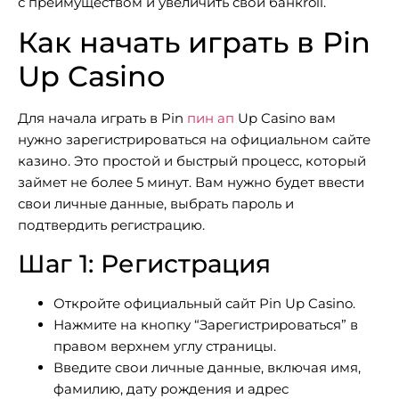
с преимуществом и увеличить свой банкroll.
Как начать играть в Pin
Up Casino
Для начала играть в Pin
пин ап
Up Casino вам
нужно зарегистрироваться на официальном сайте
казино. Это простой и быстрый процесс, который
займет не более 5 минут. Вам нужно будет ввести
свои личные данные, выбрать пароль и
подтвердить регистрацию.
Шаг 1: Регистрация
Откройте официальный сайт Pin Up Casino.
Нажмите на кнопку “Зарегистрироваться” в
правом верхнем углу страницы.
Введите свои личные данные, включая имя,
фамилию, дату рождения и адрес