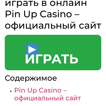
играть в онлайн
Pin Up Casino –
официальный сайт
ИГРАТЬ
Содержимое
Pin Up Casino –
официальный сайт