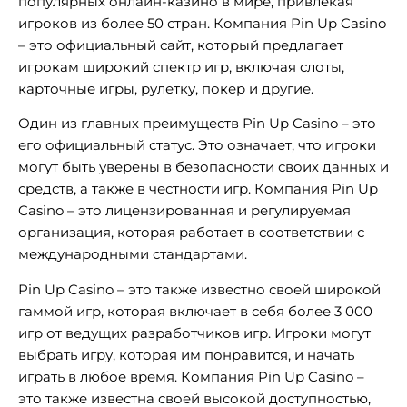
популярных онлайн-казино в мире, привлекая
игроков из более 50 стран. Компания Pin Up Casino
– это официальный сайт, который предлагает
игрокам широкий спектр игр, включая слоты,
карточные игры, рулетку, покер и другие.
Один из главных преимуществ Pin Up Casino – это
его официальный статус. Это означает, что игроки
могут быть уверены в безопасности своих данных и
средств, а также в честности игр. Компания Pin Up
Casino – это лицензированная и регулируемая
организация, которая работает в соответствии с
международными стандартами.
Pin Up Casino – это также известно своей широкой
гаммой игр, которая включает в себя более 3 000
игр от ведущих разработчиков игр. Игроки могут
выбрать игру, которая им понравится, и начать
играть в любое время. Компания Pin Up Casino –
это также известна своей высокой доступностью,