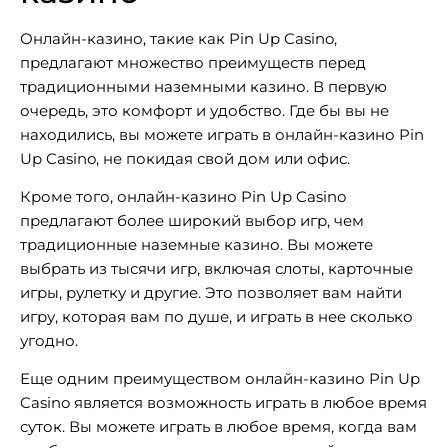
Онлайн-казино, такие как Pin Up Casino,
предлагают множество преимуществ перед
традиционными наземными казино. В первую
очередь, это комфорт и удобство. Где бы вы не
находились, вы можете играть в онлайн-казино Pin
Up Casino, не покидая свой дом или офис.
Кроме того, онлайн-казино Pin Up Casino
предлагают более широкий выбор игр, чем
традиционные наземные казино. Вы можете
выбрать из тысячи игр, включая слоты, карточные
игры, рулетку и другие. Это позволяет вам найти
игру, которая вам по душе, и играть в нее сколько
угодно.
Еще одним преимуществом онлайн-казино Pin Up
Casino является возможность играть в любое время
суток. Вы можете играть в любое время, когда вам