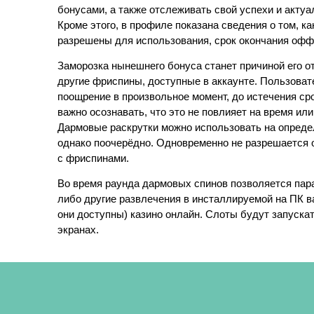
бонусами, а также отслеживать свой успехи и акту
Кроме этого, в профиле показана сведения о том, к
разрешены для использования, срок окончания офф
Заморозка нынешнего бонуса станет причиной его о
другие фриспины, доступные в аккаунте. Пользоват
поощрение в произвольное момент, до истечения ср
важно осознавать, что это не повлияет на время или
Дармовые раскрутки можно использовать на опред
однако поочерёдно. Одновременно не разрешается 
с фриспинами.
Во время раунда дармовых спинов позволяется пара
либо другие развлечения в инсталлируемой на ПК ва
они доступны) казино онлайн. Слоты будут запуска
экранах.