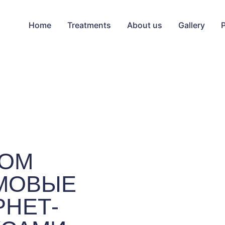
Home
Treatments
About us
Gallery
БОМ
МОВЫЕ
РНЕТ-