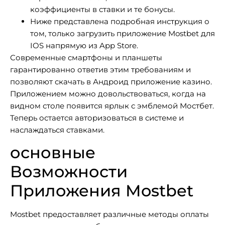
коэффициенты в ставки и те бонусы.
Ниже представлена подробная инструкция о
том, только загрузить приложение Mostbet для
IOS напрямую из App Store.
Современные смартфоны и планшеты
гарантированно ответив этим требованиям и
позволяют скачать в Андроид приложение казино.
Приложением можно довольствоваться, когда на
видном столе появится ярлык с эмблемой Мостбет.
Теперь остается авторизоваться в системе и
наслаждаться ставками.
основные
Возможности
Приложения Mostbet
Mostbet предоставляет различные методы оплаты