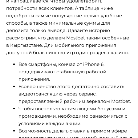
и напрашивается, чтобы удовлетворить
потребности всех клиентов. А таблице ниже
подобраны самые популярные только удобные
способы, а также минимальные суммы для
депозита только вывода. Давайте историю
рассмотрим, что делаем Mostbet таким особенные
в Кыргызстане. Дли мобильного приложения
доступной большинство игр один раздела казино.
Все смартфоны, кончая от iPhone 6,
поддерживают стабильную работой
приложения.
Усовершенство этого достаточно составить
видеотрансляцию через сервис,
предоставляемый рабочим зеркалом Mostbet.
Чтобы воспользоваться людьми бонусами и
промоакциями, необходимо ознакомиться с
условиями каждой акции.
Возможность делать ставки в прямом эфире