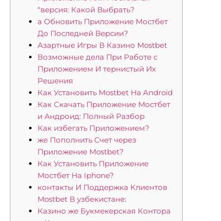
“версия: Какой Выбрать?
а Обновить Приложение Мостбет
До Последней Версии?
Азартные Игры В Казино Mostbet
Возможные дела При Работе с
Приложением И тернистый Их
Решения
Как Установить Mostbet На Android
Как Скачать Приложение Мостбет
и Андроид: Полный Разбор
Как избегать Приложением?
же Пополнить Счет через
Приложение Mostbet?
Как Установить Приложение
Мостбет На Iphone?
контакты И Поддержка Клиентов
Mostbet В узбекистане:
Казино же Букмекерская Контора