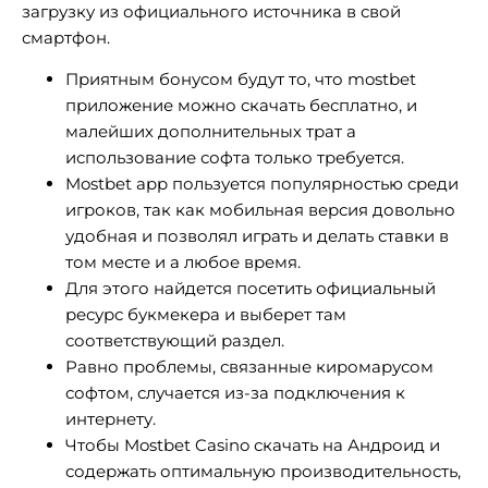
загрузку из официального источника в свой
смартфон.
Приятным бонусом будут то, что mostbet
приложение можно скачать бесплатно, и
малейших дополнительных трат а
использование софта только требуется.
Mostbet app пользуется популярностью среди
игроков, так как мобильная версия довольно
удобная и позволял играть и делать ставки в
том месте и а любое время.
Для этого найдется посетить официальный
ресурс букмекера и выберет там
соответствующий раздел.
Равно проблемы, связанные киромарусом
софтом, случается из-за подключения к
интернету.
Чтобы Mostbet Casino скачать на Андроид и
содержать оптимальную производительность,