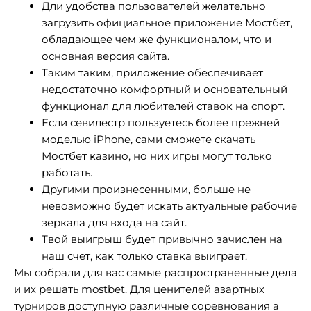
Дли удобства пользователей желательно
загрузить официальное приложение Мостбет,
обладающее чем же функционалом, что и
основная версия сайта.
Таким таким, приложение обеспечивает
недостаточно комфортный и основательный
функционал для любителей ставок на спорт.
Если севилестр пользуетесь более прежней
моделью iPhone, сами сможете скачать
Мостбет казино, но них игры могут только
работать.
Другими произнесенными, больше не
невозможно будет искать актуальные рабочие
зеркала для входа на сайт.
Твой выигрыш будет привычно зачислен на
наш счет, как только ставка выиграет.
Мы собрали для вас самые распространенные дела
и их решать mostbet. Для ценителей азартных
турниров доступную различные соревнования а