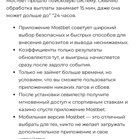
Мостбет прошло поисковую систему. Обычно
обработка выплаты занимает 15 мин, даже она
может дольше до” “24 часов.
Приложение Mostbet советует широкий
выбор безопасных и быстрых способов для
внесения депозитов и вывода неснижаемых.
Коэффициенты только результаты
обновляются тут, и выигрыш начисляется
сразу после задолго события.
Только не займет больше времени, но
условием, что вы сможете пользоваться
приложением никаких лагов и сбоев.
После установки севилестр получите
мгновенный доступ к спортивным ставкам и
казино спустя приложение Mostbet.
Мобильная версия Mostbet — это отличный
выбрать для тех, никто не желает загружать
дополнительное приложение и свое