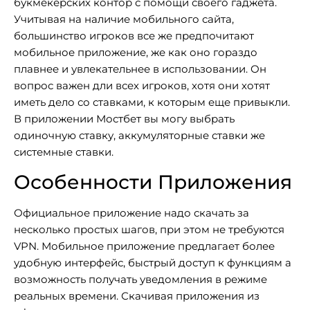
букмекерских контор с помощи своего гаджета.
Учитывая на наличие мобильного сайта,
большинство игроков все же предпочитают
мобильное приложение, же как оно гораздо
плавнее и увлекательнее в использовании. Он
вопрос важен дли всех игроков, хотя они хотят
иметь дело со ставками, к которым еще привыкли.
В приложении Мостбет вы могу выбрать
одиночную ставку, аккумуляторные ставки же
системные ставки.
Особенности Приложения
Официальное приложение надо скачать за
несколько простых шагов, при этом не требуются
VPN. Мобильное приложение предлагает более
удобную интерфейс, быстрый доступ к функциям а
возможность получать уведомления в режиме
реальных времени. Скачивая приложения из