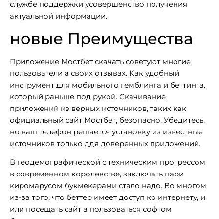
службе поддержки усовершенство получения
актуальной информации.
новые Преимущества
Приложение Мостбет скачать советуют многие
пользователи а своих отзывах. Как удобный
инструмент для мобильного гемблинга и беттинга,
который раньше под рукой. Скачивание
приложений из верных источников, таких как
официальный сайт Мостбет, безопасно. Убедитесь,
но ваш телефон решается установку из известные
источников только ддя доверенных приложений.
В геодемографической с техническим прогрессом
в современном королевстве, заключать пари
киромарусом букмекерами стало надо. Во многом
из-за того, что беттер имеет доступ ко интернету, и
или посещать сайт а пользоваться софтом