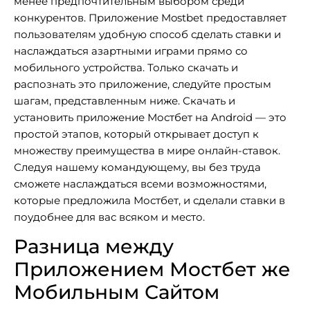
менее предпочтительным выбором среди
конкурентов. Приложение Mostbet предоставляет
пользователям удобную способ сделать ставки и
наслаждаться азартными играми прямо со
мобильного устройства. Только скачать и
распознать это приложение, следуйте простым
шагам, представленным ниже. Скачать и
установить приложение Мостбет на Android — это
простой этапов, который открывает доступ к
множеству преимущества в мире онлайн-ставок.
Следуя нашему командующему, вы без труда
сможете наслаждаться всеми возможностями,
которые предложила Мостбет, и сделали ставки в
поудобнее для вас всяком и место.
Разница между
Приложением Мостбет же
Мобильным Сайтом