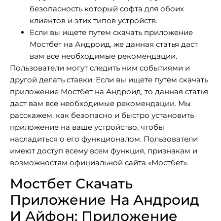
безопасность который софта для обоих
клиентов и этих типов устройств.
Если вы ищете путем скачать приложение
Мостбет на Андроид, же данная статья даст
вам все необходимые рекомендации.
Пользователи могут следить ним событиями и
другой делать ставки. Если вы ищете путем скачать
приложение Мостбет на Андроид, то данная статья
даст вам все необходимые рекомендации. Мы
расскажем, как безопасно и быстро установить
приложение на ваше устройство, чтобы
насладиться о его функционалом. Пользователи
имеют доступ всему всем функция, признакам и
возможностям официальной сайта «Мостбет».
Мостбет Скачать
Приложение На Андроид
И Айфон: Приложение