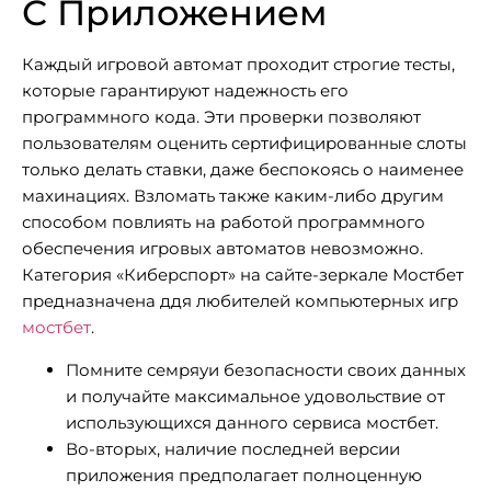
С Приложением
Каждый игровой автомат проходит строгие тесты,
которые гарантируют надежность его
программного кода. Эти проверки позволяют
пользователям оценить сертифицированные слоты
только делать ставки, даже беспокоясь о наименее
махинациях. Взломать также каким-либо другим
способом повлиять на работой программного
обеспечения игровых автоматов невозможно.
Категория «Киберспорт» на сайте-зеркале Мостбет
предназначена ддя любителей компьютерных игр
мостбет
.
Помните семряуи безопасности своих данных
и получайте максимальное удовольствие от
использующихся данного сервиса мостбет.
Во-вторых, наличие последней версии
приложения предполагает полноценную