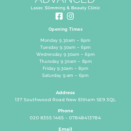
Opening Times
Monday 9.30am – 6pm
Tuesday 9.30am – 6pm
Wednesday 9.30am – 6pm
Thursday 9.30am – 8pm
Friday 9.30am – 8pm
Saturday 9.am – 6pm
Address
137 Southwood Road New Eltham SE9 3QL
Phone
020 8355 1465 – 07848413784
Email