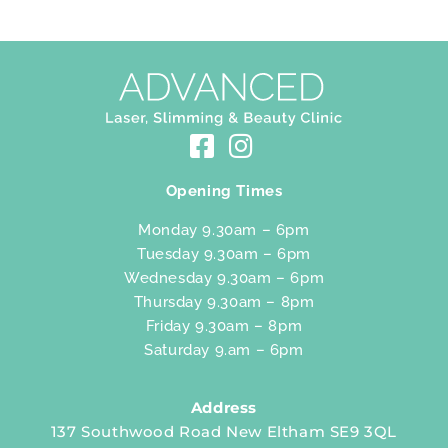
Opening Times
Monday 9.30am – 6pm
Tuesday 9.30am – 6pm
Wednesday 9.30am – 6pm
Thursday 9.30am – 8pm
Friday 9.30am – 8pm
Saturday 9.am – 6pm
Address
137 Southwood Road New Eltham SE9 3QL