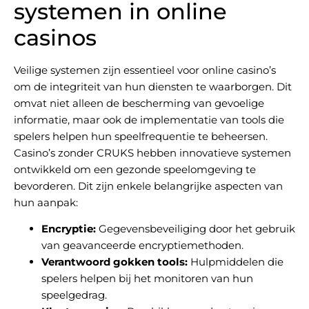
systemen in online
casinos
Veilige systemen zijn essentieel voor online casino’s
om de integriteit van hun diensten te waarborgen. Dit
omvat niet alleen de bescherming van gevoelige
informatie, maar ook de implementatie van tools die
spelers helpen hun speelfrequentie te beheersen.
Casino’s zonder CRUKS hebben innovatieve systemen
ontwikkeld om een gezonde speelomgeving te
bevorderen. Dit zijn enkele belangrijke aspecten van
hun aanpak:
Encryptie:
Gegevensbeveiliging door het gebruik
van geavanceerde encryptiemethoden.
Verantwoord gokken tools:
Hulpmiddelen die
spelers helpen bij het monitoren van hun
speelgedrag.