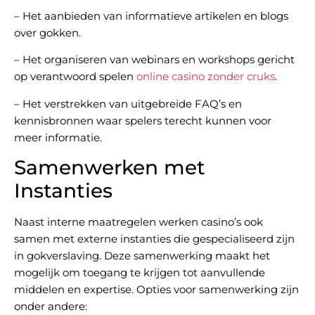
– Het aanbieden van informatieve artikelen en blogs
over gokken.
– Het organiseren van webinars en workshops gericht
op verantwoord spelen
online casino zonder cruks
.
– Het verstrekken van uitgebreide FAQ’s en
kennisbronnen waar spelers terecht kunnen voor
meer informatie.
Samenwerken met
Instanties
Naast interne maatregelen werken casino’s ook
samen met externe instanties die gespecialiseerd zijn
in gokverslaving. Deze samenwerking maakt het
mogelijk om toegang te krijgen tot aanvullende
middelen en expertise. Opties voor samenwerking zijn
onder andere: