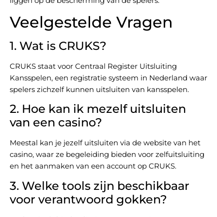
liggen op de bescherming van de spelers.
Veelgestelde Vragen
1. Wat is CRUKS?
CRUKS staat voor Centraal Register Uitsluiting
Kansspelen, een registratie systeem in Nederland waar
spelers zichzelf kunnen uitsluiten van kansspelen.
2. Hoe kan ik mezelf uitsluiten
van een casino?
Meestal kan je jezelf uitsluiten via de website van het
casino, waar ze begeleiding bieden voor zelfuitsluiting
en het aanmaken van een account op CRUKS.
3. Welke tools zijn beschikbaar
voor verantwoord gokken?