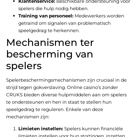
Klantenservice:
Beschikbare ondersteuning voor
spelers die hulp nodig hebben.
Training van personeel:
Medewerkers worden
getraind om signalen van problematisch
speelgedrag te herkennen.
Mechanismen ter
bescherming van
spelers
Spelerbeschermingsmechanismen zijn cruciaal in de
strijd tegen gokverslaving. Online casino’s zonder
CRUKS bieden diverse hulpmiddelen aan om spelers
te ondersteunen en hen in staat te stellen hun
speelgedrag te reguleren. Enkele van deze
mechanismen zijn:
Limieten instellen:
Spelers kunnen financiële
limieten instellen voor hun stortingen, inzetten