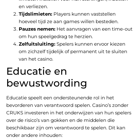
en verliezen.
Tijdslimieten:
Players kunnen vaststellen
hoeveel tijd ze aan games willen besteden.
Pauzes nemen:
Het aanvragen van een time-out
om hun speelgedrag te herzien.
Zelfuitsluiting:
Spelers kunnen ervoor kiezen
om zichzelf tijdelijk of permanent uit te sluiten
van het casino.
Educatie en
bewustwording
Educatie speelt een ondersteunende rol in het
bevorderen van verantwoord spelen. Casino’s zonder
CRUKS investeren in het onderwijzen van hun spelers
over de risico’s van gokken en de middelen die
beschikbaar zijn om verantwoord te spelen. Dit kan
onder andere inhouden: