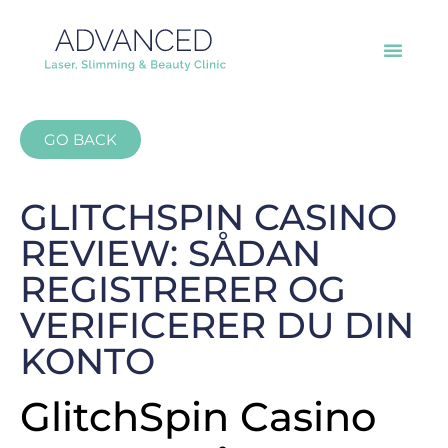
GO BACK
GLITCHSPIN CASINO
REVIEW: SÅDAN
REGISTRERER OG
VERIFICERER DU DIN
KONTO
GlitchSpin Casino