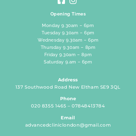
Opening Times
Monday 9.30am – 6pm
Tuesday 9.30am – 6pm
Wednesday 9.30am – 6pm
Thursday 9.30am – 8pm
Friday 9.30am – 8pm
Saturday 9.am – 6pm
Address
137 Southwood Road New Eltham SE9 3QL
Phone
020 8355 1465 – 07848413784
Email
advancedcliniclondon@gmail.com