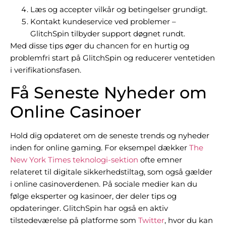
Læs og accepter vilkår og betingelser grundigt.
Kontakt kundeservice ved problemer –
GlitchSpin tilbyder support døgnet rundt.
Med disse tips øger du chancen for en hurtig og
problemfri start på GlitchSpin og reducerer ventetiden
i verifikationsfasen.
Få Seneste Nyheder om
Online Casinoer
Hold dig opdateret om de seneste trends og nyheder
inden for online gaming. For eksempel dækker
The
New York Times teknologi-sektion
ofte emner
relateret til digitale sikkerhedstiltag, som også gælder
i online casinoverdenen. På sociale medier kan du
følge eksperter og kasinoer, der deler tips og
opdateringer. GlitchSpin har også en aktiv
tilstedeværelse på platforme som
Twitter
, hvor du kan