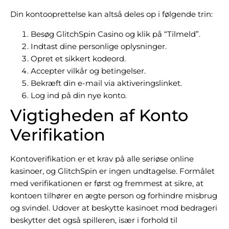
Din kontooprettelse kan altså deles op i følgende trin:
Besøg GlitchSpin Casino og klik på “Tilmeld”.
Indtast dine personlige oplysninger.
Opret et sikkert kodeord.
Accepter vilkår og betingelser.
Bekræft din e-mail via aktiveringslinket.
Log ind på din nye konto.
Vigtigheden af Konto
Verifikation
Kontoverifikation er et krav på alle seriøse online
kasinoer, og GlitchSpin er ingen undtagelse. Formålet
med verifikationen er først og fremmest at sikre, at
kontoen tilhører en ægte person og forhindre misbrug
og svindel. Udover at beskytte kasinoet mod bedrageri
beskytter det også spilleren, især i forhold til