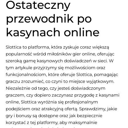
Ostateczny
przewodnik po
kasynach online
Slottica to platforma, która zyskuje coraz większą
popularność wśród miłośników gier online, oferując
szeroką gamę kasynowych doświadczeń w sieci. W
tym artykule przyjrzymy się możliwościom oraz
funkcjonalnościom, które oferuje Slottica, pomagając
graczu zrozumieć, co czyni to miejsce wyjątkowym.
Niezależnie od tego, czy jesteś doświadczonym
graczem, czy dopiero zaczynasz przygodę z kasynami
online, Slottica wyróżnia się profesjonalnym
podejściem oraz atrakcyjną ofertą. Sprawdzimy, jakie
gry i bonusy są dostępne oraz jak bezpiecznie
korzystać z tej platformy, aby maksymalnie