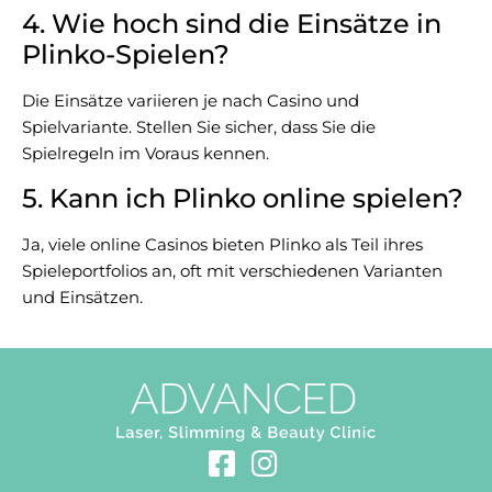
4. Wie hoch sind die Einsätze in
Plinko-Spielen?
Die Einsätze variieren je nach Casino und
Spielvariante. Stellen Sie sicher, dass Sie die
Spielregeln im Voraus kennen.
5. Kann ich Plinko online spielen?
Ja, viele online Casinos bieten Plinko als Teil ihres
Spieleportfolios an, oft mit verschiedenen Varianten
und Einsätzen.