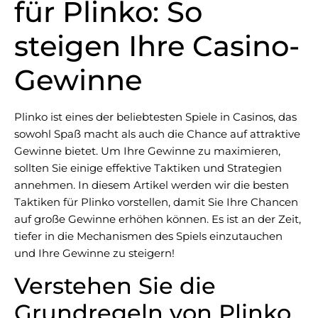
für Plinko: So
steigen Ihre Casino-
Gewinne
Plinko ist eines der beliebtesten Spiele in Casinos, das
sowohl Spaß macht als auch die Chance auf attraktive
Gewinne bietet. Um Ihre Gewinne zu maximieren,
sollten Sie einige effektive Taktiken und Strategien
annehmen. In diesem Artikel werden wir die besten
Taktiken für Plinko vorstellen, damit Sie Ihre Chancen
auf große Gewinne erhöhen können. Es ist an der Zeit,
tiefer in die Mechanismen des Spiels einzutauchen
und Ihre Gewinne zu steigern!
Verstehen Sie die
Grundregeln von Plinko