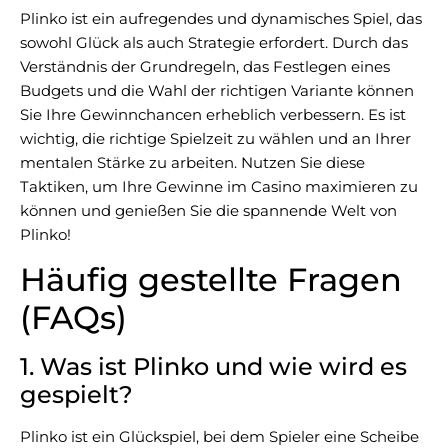
Plinko ist ein aufregendes und dynamisches Spiel, das
sowohl Glück als auch Strategie erfordert. Durch das
Verständnis der Grundregeln, das Festlegen eines
Budgets und die Wahl der richtigen Variante können
Sie Ihre Gewinnchancen erheblich verbessern. Es ist
wichtig, die richtige Spielzeit zu wählen und an Ihrer
mentalen Stärke zu arbeiten. Nutzen Sie diese
Taktiken, um Ihre Gewinne im Casino maximieren zu
können und genießen Sie die spannende Welt von
Plinko!
Häufig gestellte Fragen
(FAQs)
1. Was ist Plinko und wie wird es
gespielt?
Plinko ist ein Glückspiel, bei dem Spieler eine Scheibe