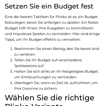
Setzen Sie ein Budget fest
Eine der besten Taktiken für Plinko ist es, ein Budget
festzulegen, bevor Sie anfangen zu spielen. Ein festes
Budget hilft Ihnen, Ihre Ausgaben zu kontrollieren
und impulsives Spielen zu vermeiden. Hier sind einige
Tipps, um Ihr Budget effektiv zu verwalten:
Bestimmen Sie einen Betrag, den Sie bereit sind
zu verlieren.
Teilen Sie Ihr Budget auf verschiedene
Spielsessions auf.
Halten Sie sich strikt an Ihr festgelegtes Budget,
um Enttäuschungen zu vermeiden.
Überlegen Sie, wann es Zeit ist, aufzuhören, um
Ihre Gewinne zu sichern.
Wählen Sie die richtige