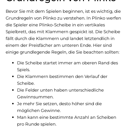
Bevor Sie mit dem Spielen beginnen, ist es wichtig, die
Grundregeln von Plinko zu verstehen. In Plinko werfen
die Spieler eine Plinko-Scheibe in ein vertikales
Spielbrett, das mit Klammern gespickt ist. Die Scheibe
fällt durch die Klammern und landet letztendlich in
einem der Preisfächer am unteren Ende. Hier sind
einige grundlegende Regeln, die Sie beachten sollten:
Die Scheibe startet immer am oberen Rand des
Spiels.
Die Klammern bestimmen den Verlauf der
Scheibe.
Die Felder unten haben unterschiedliche
Gewinnsummen.
Je mehr Sie setzen, desto höher sind die
möglichen Gewinne.
Man kann eine bestimmte Anzahl an Scheiben
pro Runde spielen.