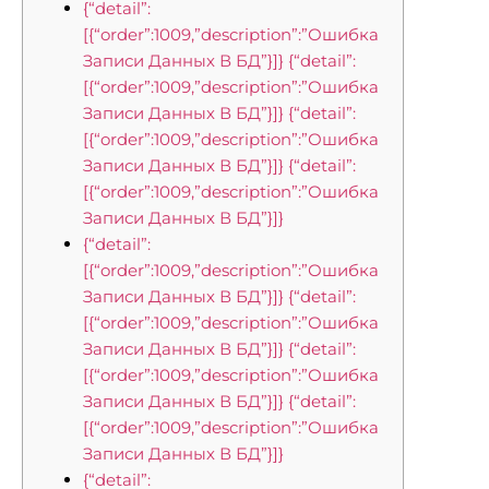
{“detail”:
[{“order”:1009,”description”:”Ошибка
Записи Данных В БД”}]} {“detail”:
[{“order”:1009,”description”:”Ошибка
Записи Данных В БД”}]} {“detail”:
[{“order”:1009,”description”:”Ошибка
Записи Данных В БД”}]} {“detail”:
[{“order”:1009,”description”:”Ошибка
Записи Данных В БД”}]}
{“detail”:
[{“order”:1009,”description”:”Ошибка
Записи Данных В БД”}]} {“detail”:
[{“order”:1009,”description”:”Ошибка
Записи Данных В БД”}]} {“detail”:
[{“order”:1009,”description”:”Ошибка
Записи Данных В БД”}]} {“detail”:
[{“order”:1009,”description”:”Ошибка
Записи Данных В БД”}]}
{“detail”: