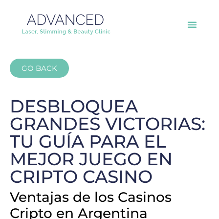
GO BACK
DESBLOQUEA
GRANDES VICTORIAS:
TU GUÍA PARA EL
MEJOR JUEGO EN
CRIPTO CASINO
Ventajas de los Casinos
Cripto en Argentina