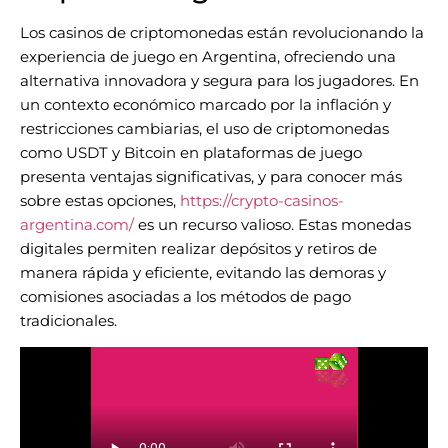
Los casinos de criptomonedas están revolucionando la
experiencia de juego en Argentina, ofreciendo una
alternativa innovadora y segura para los jugadores. En
un contexto económico marcado por la inflación y
restricciones cambiarias, el uso de criptomonedas
como USDT y Bitcoin en plataformas de juego
presenta ventajas significativas, y para conocer más
sobre estas opciones,
https://crypto-casinos-
argentina.com/
es un recurso valioso. Estas monedas
digitales permiten realizar depósitos y retiros de
manera rápida y eficiente, evitando las demoras y
comisiones asociadas a los métodos de pago
tradicionales.