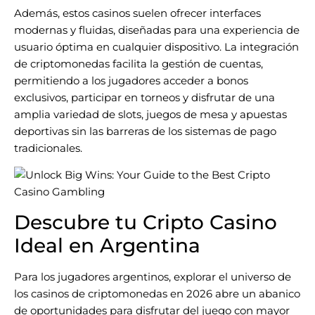
Además, estos casinos suelen ofrecer interfaces
modernas y fluidas, diseñadas para una experiencia de
usuario óptima en cualquier dispositivo. La integración
de criptomonedas facilita la gestión de cuentas,
permitiendo a los jugadores acceder a bonos
exclusivos, participar en torneos y disfrutar de una
amplia variedad de slots, juegos de mesa y apuestas
deportivas sin las barreras de los sistemas de pago
tradicionales.
Descubre tu Cripto Casino
Ideal en Argentina
Para los jugadores argentinos, explorar el universo de
los casinos de criptomonedas en 2026 abre un abanico
de oportunidades para disfrutar del juego con mayor