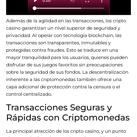
Además de la agilidad en las transacciones, los cripto
casino garantizan un nivel superior de seguridad y
privacidad. Al operar con tecnología blockchain, las
transacciones son transparentes, inmutables y
protegidas contra fraudes. Esto se traduce en una
mayor tranquilidad para los usuarios, quienes pueden
disfrutar de sus juegos favoritos sin preocupaciones
sobre la seguridad de sus fondos. La descentralización
inherente a las criptomonedas también ofrece una
capa adicional de protección contra la censura o el
control centralizado.
Transacciones Seguras y
Rápidas con Criptomonedas
La principal atracción de los cripto casino, y un punto