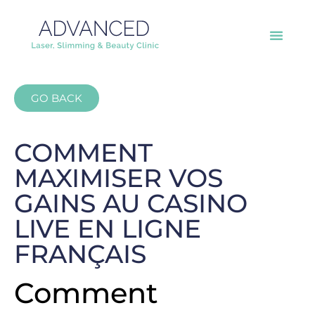
GO BACK
COMMENT
MAXIMISER VOS
GAINS AU CASINO
LIVE EN LIGNE
FRANÇAIS
Comment