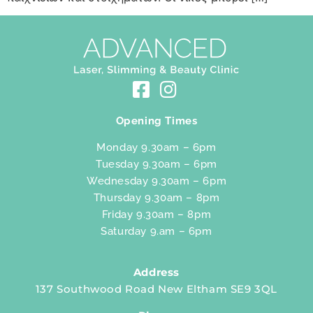
Opening Times
Monday 9.30am – 6pm
Tuesday 9.30am – 6pm
Wednesday 9.30am – 6pm
Thursday 9.30am – 8pm
Friday 9.30am – 8pm
Saturday 9.am – 6pm
Address
137 Southwood Road New Eltham SE9 3QL