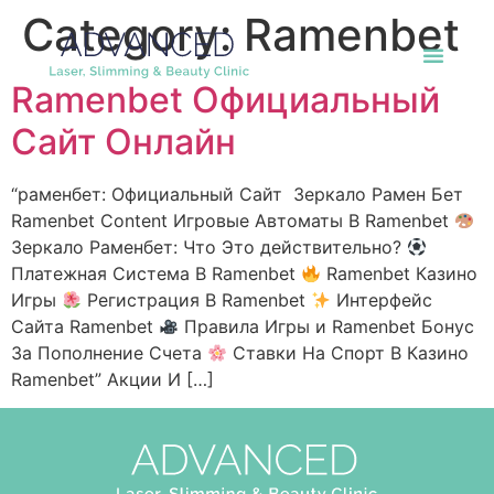
Category:
Ramenbet
Ramenbet Официальный
Сайт Онлайн
“раменбет: Официальный Сайт
Зеркало Рамен Бет
Ramenbet Content Игровые Автоматы В Ramenbet
Зеркало Раменбет: Что Это действительно?
Платежная Система В Ramenbet
Ramenbet Казино
Игры
Регистрация В Ramenbet
Интерфейс
Сайта Ramenbet
Правила Игры и Ramenbet Бонус
За Пополнение Счета
Ставки На Спорт В Казино
Ramenbet” Акции И […]