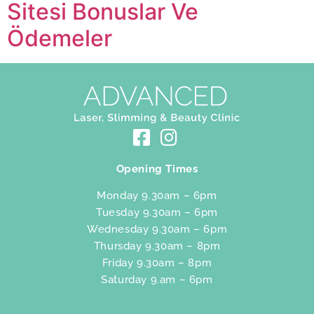
Sitesi Bonuslar Ve
Ödemeler
Opening Times
Monday 9.30am – 6pm
Tuesday 9.30am – 6pm
Wednesday 9.30am – 6pm
Thursday 9.30am – 8pm
Friday 9.30am – 8pm
Saturday 9.am – 6pm