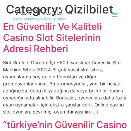
Category:
Qizilbilet
En Güvenilir Ve Kaliteli
Casino Slot Sitelerinin
Adresi Rehberi
Slot Siteleri: Durante İyi +60 Lisanslı Ve Güvenilir Slot
Machine Sitesi 20224 Birçok yasal slot sitesi,
oyuncularına hoş geldin bonusları ve diğer
promosyonlar sunar. Bu promosyonlar, yeni bir hesap
açtığınızda, depozit yaptığınızda veya belirli bir oyunu
oynadığınızda alınabilir. Bonuslar, oyunculara daha fazla
oyun oynamaları için ekstra şanslar verir. Online casino
slot oyunları, çevrimiçi oyun dünyasının […]
“türkiye’nin Güvenilir Casino