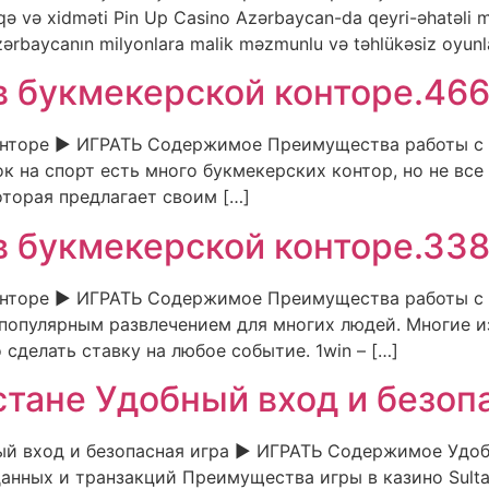
ə və xidməti Pin Up Casino Azərbaycan-da qeyri-əhatəli mə
, Azərbaycanın milyonlara malik məzmunlu və təhlükəsiz oyunl
 в букмекерской конторе.46
онторе ▶️ ИГРАТЬ Содержимое Преимущества работы с 1w
к на спорт есть много букмекерских контор, но не все 
оторая предлагает своим […]
 в букмекерской конторе.33
онторе ▶️ ИГРАТЬ Содержимое Преимущества работы с 1w
популярным развлечением для многих людей. Многие из
 сделать ставку на любое событие. 1win – […]
стане Удобный вход и безоп
ный вход и безопасная игра ▶️ ИГРАТЬ Содержимое Удо
данных и транзакций Преимущества игры в казино Sul