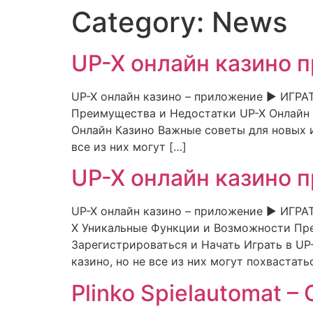
Category:
News
UP-X онлайн казино 
UP-X онлайн казино – приложение ▶️ ИГР
Преимущества и Недостатки UP-X Онлайн 
Онлайн Казино Важные советы для новых 
все из них могут […]
UP-X онлайн казино 
UP-X онлайн казино – приложение ▶️ ИГР
X Уникальные Функции и Возможности Пр
Зарегистрироваться и Начать Играть в UP
казино, но не все из них могут похвастать
Plinko Spielautomat – 