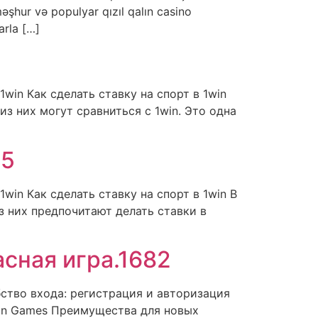
şhur və populyar qızıl qalın casino
arla […]
6
in Как сделать ставку на спорт в 1win
из них могут сравниться с 1win. Это одна
85
in Как сделать ставку на спорт в 1win В
 них предпочитают делать ставки в
асная игра.1682
бство входа: регистрация и авторизация
tan Games Преимущества для новых