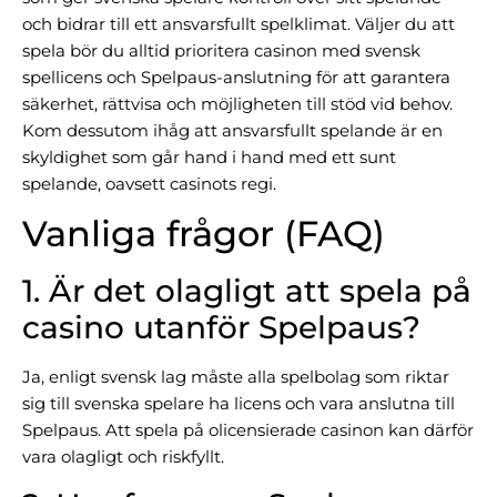
och bidrar till ett ansvarsfullt spelklimat. Väljer du att
spela bör du alltid prioritera casinon med svensk
spellicens och Spelpaus-anslutning för att garantera
säkerhet, rättvisa och möjligheten till stöd vid behov.
Kom dessutom ihåg att ansvarsfullt spelande är en
skyldighet som går hand i hand med ett sunt
spelande, oavsett casinots regi.
Vanliga frågor (FAQ)
1. Är det olagligt att spela på
casino utanför Spelpaus?
Ja, enligt svensk lag måste alla spelbolag som riktar
sig till svenska spelare ha licens och vara anslutna till
Spelpaus. Att spela på olicensierade casinon kan därför
vara olagligt och riskfyllt.