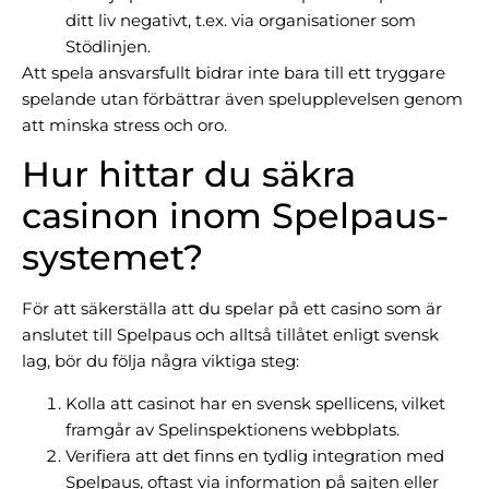
ditt liv negativt, t.ex. via organisationer som
Stödlinjen.
Att spela ansvarsfullt bidrar inte bara till ett tryggare
spelande utan förbättrar även spelupplevelsen genom
att minska stress och oro.
Hur hittar du säkra
casinon inom Spelpaus-
systemet?
För att säkerställa att du spelar på ett casino som är
anslutet till Spelpaus och alltså tillåtet enligt svensk
lag, bör du följa några viktiga steg:
Kolla att casinot har en svensk spellicens, vilket
framgår av Spelinspektionens webbplats.
Verifiera att det finns en tydlig integration med
Spelpaus, oftast via information på sajten eller