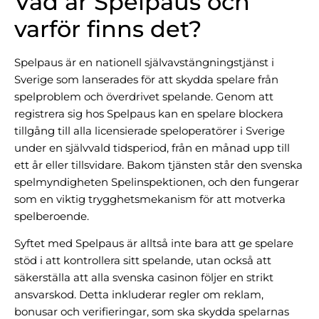
Vad är Spelpaus och
varför finns det?
Spelpaus är en nationell självavstängningstjänst i
Sverige som lanserades för att skydda spelare från
spelproblem och överdrivet spelande. Genom att
registrera sig hos Spelpaus kan en spelare blockera
tillgång till alla licensierade speloperatörer i Sverige
under en självvald tidsperiod, från en månad upp till
ett år eller tillsvidare. Bakom tjänsten står den svenska
spelmyndigheten Spelinspektionen, och den fungerar
som en viktig trygghetsmekanism för att motverka
spelberoende.
Syftet med Spelpaus är alltså inte bara att ge spelare
stöd i att kontrollera sitt spelande, utan också att
säkerställa att alla svenska casinon följer en strikt
ansvarskod. Detta inkluderar regler om reklam,
bonusar och verifieringar, som ska skydda spelarnas