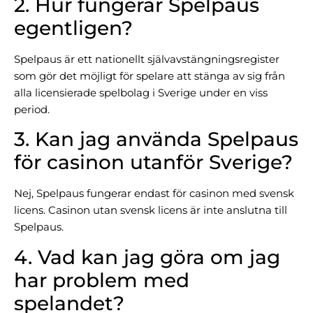
2. Hur fungerar Spelpaus
egentligen?
Spelpaus är ett nationellt självavstängningsregister
som gör det möjligt för spelare att stänga av sig från
alla licensierade spelbolag i Sverige under en viss
period.
3. Kan jag använda Spelpaus
för casinon utanför Sverige?
Nej, Spelpaus fungerar endast för casinon med svensk
licens. Casinon utan svensk licens är inte anslutna till
Spelpaus.
4. Vad kan jag göra om jag
har problem med
spelandet?