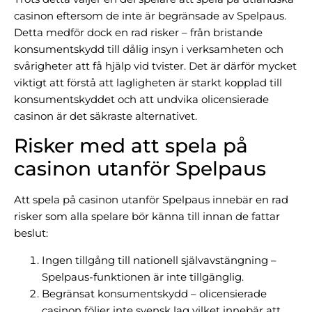
casinon eftersom de inte är begränsade av Spelpaus.
Detta medför dock en rad risker – från bristande
konsumentskydd till dålig insyn i verksamheten och
svårigheter att få hjälp vid tvister. Det är därför mycket
viktigt att förstå att lagligheten är starkt kopplad till
konsumentskyddet och att undvika olicensierade
casinon är det säkraste alternativet.
Risker med att spela på
casinon utanför Spelpaus
Att spela på casinon utanför Spelpaus innebär en rad
risker som alla spelare bör känna till innan de fattar
beslut:
Ingen tillgång till nationell självavstängning –
Spelpaus-funktionen är inte tillgänglig.
Begränsat konsumentskydd – olicensierade
casinon följer inte svensk lag vilket innebär att