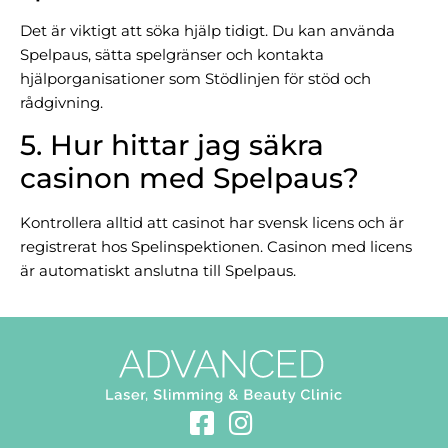
Det är viktigt att söka hjälp tidigt. Du kan använda
Spelpaus, sätta spelgränser och kontakta
hjälporganisationer som Stödlinjen för stöd och
rådgivning.
5. Hur hittar jag säkra
casinon med Spelpaus?
Kontrollera alltid att casinot har svensk licens och är
registrerat hos Spelinspektionen. Casinon med licens
är automatiskt anslutna till Spelpaus.