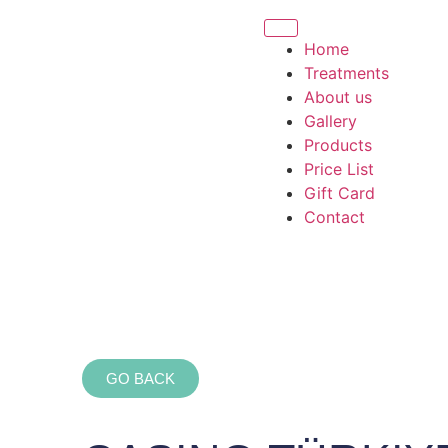
Home
Treatments
About us
Gallery
Products
Price List
Gift Card
Contact
GO BACK