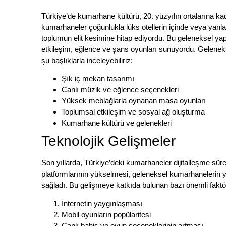
Türkiye’de kumarhane kültürü, 20. yüzyılın ortalarına k
kumarhaneler çoğunlukla lüks otellerin içinde veya yanl
toplumun elit kesimine hitap ediyordu. Bu geleneksel yapı
etkileşim, eğlence ve şans oyunları sunuyordu. Geleneks
şu başlıklarla inceleyebiliriz:
Şık iç mekan tasarımı
Canlı müzik ve eğlence seçenekleri
Yüksek meblağlarla oynanan masa oyunları
Toplumsal etkileşim ve sosyal ağ oluşturma
Kumarhane kültürü ve gelenekleri
Teknolojik Gelişmeler
Son yıllarda, Türkiye’deki kumarhaneler dijitalleşme süre
platformlarının yükselmesi, geleneksel kumarhanelerin ye
sağladı. Bu gelişmeye katkıda bulunan bazı önemli faktör
İnternetin yaygınlaşması
Mobil oyunların popülaritesi
Canlı bahis ve oyun seçeneklerinin artması