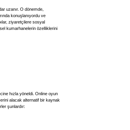
adar uzanır. O dönemde,
arında konuşlanıyordu ve
lar, ziyaretçilere sosyal
el kumarhanelerin özelliklerini
cine hızla yöneldi. Online oyun
rini alacak alternatif bir kaynak
ler şunlardır: