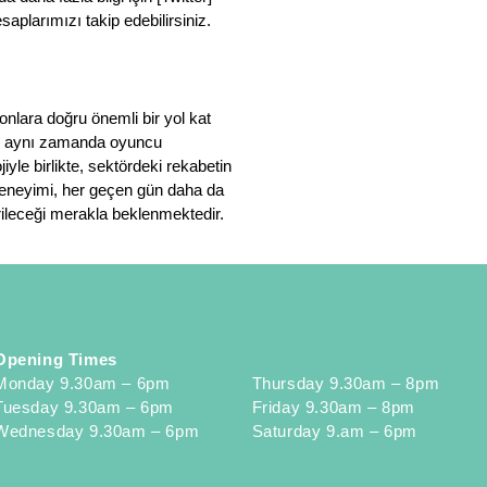
saplarımızı takip edebilirsiniz.
nlara doğru önemli bir yol kat
l, aynı zamanda oyuncu
jiyle birlikte, sektördeki rekabetin
 deneyimi, her geçen gün daha da
ileceği merakla beklenmektedir.
Opening Times
Monday 9.30am – 6pm
Thursday 9.30am – 8pm
Tuesday 9.30am – 6pm
Friday 9.30am – 8pm
Wednesday 9.30am – 6pm
Saturday 9.am – 6pm