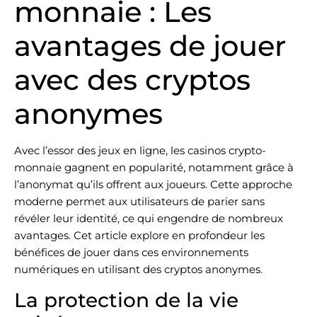
monnaie : Les
avantages de jouer
avec des cryptos
anonymes
Avec l’essor des jeux en ligne, les casinos crypto-
monnaie gagnent en popularité, notamment grâce à
l’anonymat qu’ils offrent aux joueurs. Cette approche
moderne permet aux utilisateurs de parier sans
révéler leur identité, ce qui engendre de nombreux
avantages. Cet article explore en profondeur les
bénéfices de jouer dans ces environnements
numériques en utilisant des cryptos anonymes.
La protection de la vie