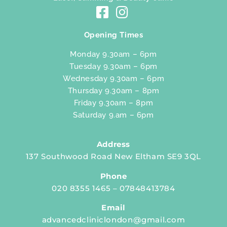
Opening Times
Monday 9.30am – 6pm
Tuesday 9.30am – 6pm
Wednesday 9.30am – 6pm
Thursday 9.30am – 8pm
Friday 9.30am – 8pm
Saturday 9.am – 6pm
Address
137 Southwood Road New Eltham SE9 3QL
Phone
020 8355 1465 – 07848413784
Email
advancedcliniclondon@gmail.com