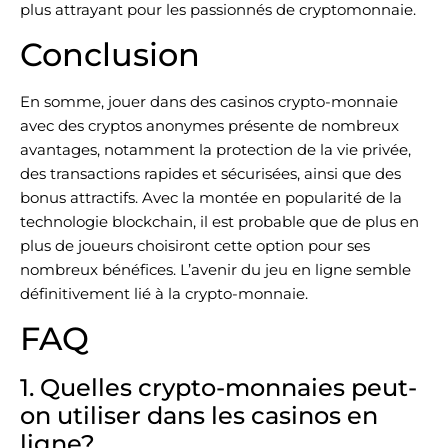
plus attrayant pour les passionnés de cryptomonnaie.
Conclusion
En somme, jouer dans des casinos crypto-monnaie
avec des cryptos anonymes présente de nombreux
avantages, notamment la protection de la vie privée,
des transactions rapides et sécurisées, ainsi que des
bonus attractifs. Avec la montée en popularité de la
technologie blockchain, il est probable que de plus en
plus de joueurs choisiront cette option pour ses
nombreux bénéfices. L’avenir du jeu en ligne semble
définitivement lié à la crypto-monnaie.
FAQ
1. Quelles crypto-monnaies peut-
on utiliser dans les casinos en
ligne?