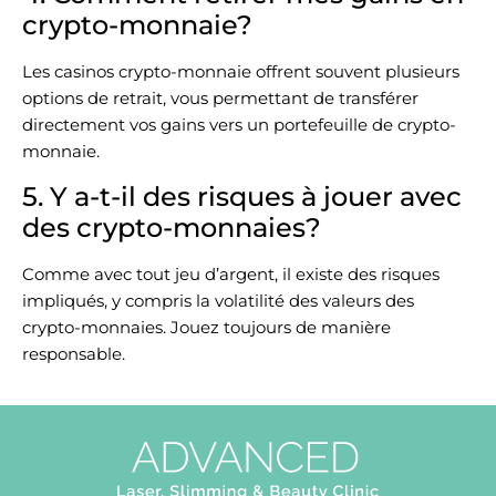
crypto-monnaie?
Les casinos crypto-monnaie offrent souvent plusieurs
options de retrait, vous permettant de transférer
directement vos gains vers un portefeuille de crypto-
monnaie.
5. Y a-t-il des risques à jouer avec
des crypto-monnaies?
Comme avec tout jeu d’argent, il existe des risques
impliqués, y compris la volatilité des valeurs des
crypto-monnaies. Jouez toujours de manière
responsable.