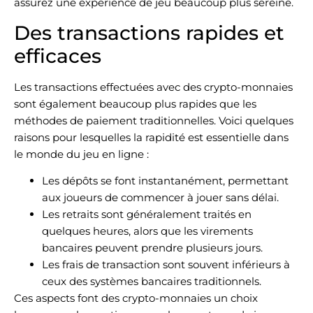
assurez une expérience de jeu beaucoup plus sereine.
Des transactions rapides et
efficaces
Les transactions effectuées avec des crypto-monnaies
sont également beaucoup plus rapides que les
méthodes de paiement traditionnelles. Voici quelques
raisons pour lesquelles la rapidité est essentielle dans
le monde du jeu en ligne :
Les dépôts se font instantanément, permettant
aux joueurs de commencer à jouer sans délai.
Les retraits sont généralement traités en
quelques heures, alors que les virements
bancaires peuvent prendre plusieurs jours.
Les frais de transaction sont souvent inférieurs à
ceux des systèmes bancaires traditionnels.
Ces aspects font des crypto-monnaies un choix