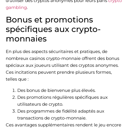
d’utiliser des cryptos anonymes pour leurs paris
crypto
gambling
.
Bonus et promotions
spécifiques aux crypto-
monnaies
En plus des aspects sécuritaires et pratiques, de
nombreux casinos crypto-monnaie offrent des bonus
spéciaux aux joueurs utilisant des cryptos anonymes.
Ces incitations peuvent prendre plusieurs formes,
telles que :
Des bonus de bienvenue plus élevés.
Des promotions régulières spécifiques aux
utilisateurs de crypto.
Des programmes de fidélité adaptés aux
transactions de crypto-monnaie.
Ces avantages supplémentaires rendent le jeu encore