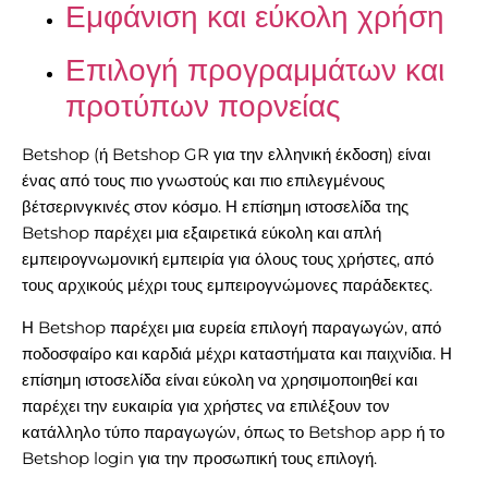
Εμφάνιση και εύκολη χρήση
Επιλογή προγραμμάτων και
προτύπων πορνείας
Betshop (ή Betshop GR για την ελληνική έκδοση) είναι
ένας από τους πιο γνωστούς και πιο επιλεγμένους
βέτσερινγκινές στον κόσμο. Η επίσημη ιστοσελίδα της
Betshop παρέχει μια εξαιρετικά εύκολη και απλή
εμπειρογνωμονική εμπειρία για όλους τους χρήστες, από
τους αρχικούς μέχρι τους εμπειρογνώμονες παράδεκτες.
Η Betshop παρέχει μια ευρεία επιλογή παραγωγών, από
ποδοσφαίρο και καρδιά μέχρι καταστήματα και παιχνίδια. Η
επίσημη ιστοσελίδα είναι εύκολη να χρησιμοποιηθεί και
παρέχει την ευκαιρία για χρήστες να επιλέξουν τον
κατάλληλο τύπο παραγωγών, όπως το Betshop app ή το
Betshop login για την προσωπική τους επιλογή.