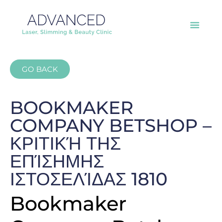
GO BACK
BOOKMAKER
COMPANY BETSHOP –
ΚΡΙΤΙΚΉ ΤΗΣ
ΕΠΊΣΗΜΗΣ
ΙΣΤΟΣΕΛΊΔΑΣ 1810
Bookmaker