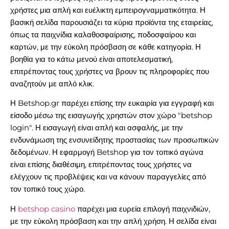
χρήστες μια απλή και ευέλικτη εμπειρογναμματικότητα. Η
βασική σελίδα παρουσιάζει τα κύρια προϊόντα της εταιρείας,
όπως τα παιχνίδια καλαθοσφαίρισης, ποδοσφαίρου και
καρτών, με την εύκολη πρόσβαση σε κάθε κατηγορία. Η
βοηθία για το κάτω μενού είναι αποτελεσματική,
επιτρέποντας τους χρήστες να βρουν τις πληροφορίες που
αναζητούν με απλό κλικ.
Η Betshop.gr παρέχει επίσης την ευκαιρία για εγγραφή και
είσοδο μέσω της εισαγωγής χρηστών στον χώρο "betshop
login". Η εισαγωγή είναι απλή και ασφαλής, με την
ενδυνάμωση της ενσυνείδητης προστασίας των προσωπικών
δεδομένων. Η εφαρμογή Betshop για τον τοπικό αγώνα
είναι επίσης διαθέσιμη, επιτρέποντας τους χρήστες να
ελέγχουν τις προβλέψεις και να κάνουν παραγγελίες από
τον τοπικό τους χώρο.
Η
betshop casino
παρέχει μια ευρεία επιλογή παιχνιδιών,
με την εύκολη πρόσβαση και την απλή χρήση. Η σελίδα είναι