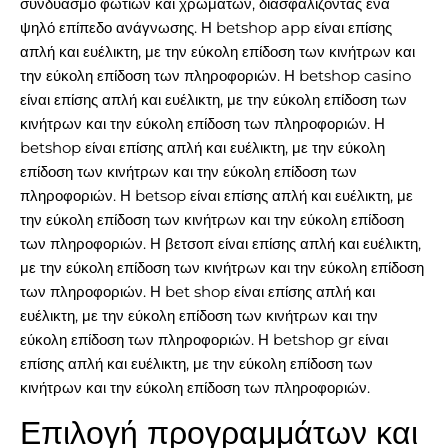
συνδυασμό φωτιών και χρωμάτων, διασφαλίζοντας ένα
ψηλό επίπεδο ανάγνωσης. Η betshop app είναι επίσης
απλή και ευέλικτη, με την εύκολη επίδοση των κινήτρων και
την εύκολη επίδοση των πληροφοριών. Η betshop casino
είναι επίσης απλή και ευέλικτη, με την εύκολη επίδοση των
κινήτρων και την εύκολη επίδοση των πληροφοριών. Η
betshop είναι επίσης απλή και ευέλικτη, με την εύκολη
επίδοση των κινήτρων και την εύκολη επίδοση των
πληροφοριών. Η betsop είναι επίσης απλή και ευέλικτη, με
την εύκολη επίδοση των κινήτρων και την εύκολη επίδοση
των πληροφοριών. Η βετσοπ είναι επίσης απλή και ευέλικτη,
με την εύκολη επίδοση των κινήτρων και την εύκολη επίδοση
των πληροφοριών. Η bet shop είναι επίσης απλή και
ευέλικτη, με την εύκολη επίδοση των κινήτρων και την
εύκολη επίδοση των πληροφοριών. Η betshop gr είναι
επίσης απλή και ευέλικτη, με την εύκολη επίδοση των
κινήτρων και την εύκολη επίδοση των πληροφοριών.
Επιλογή προγραμμάτων και