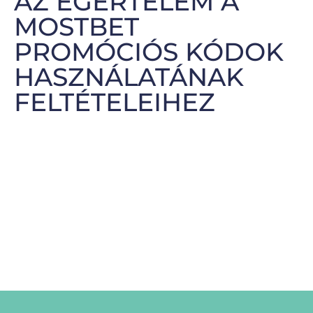
AZ EGÉRTELEM A
MOSTBET
PROMÓCIÓS KÓDOK
HASZNÁLATÁNAK
FELTÉTELEIHEZ